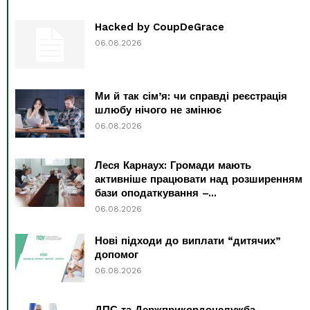
Hacked by CoupDeGrace
06.08.2026
Ми й так сім’я: чи справді реєстрація
шлюбу нічого не змінює
06.08.2026
Леся Карнаух: Громади мають
активніше працювати над розширенням
бази оподаткування –...
06.08.2026
Нові підходи до виплати “дитячих”
допомог
06.08.2026
ДПС та Держприкордонслужба