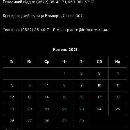
Рекламний відділ: (0522) 35-40-71, 050-961-67-17.
Кропивницький, вулиця Ельворті, 7, офіс 307.
Телефон: (0522) 35-40-71. E-mail: piadm@infocom.kr.ua.
Квітень 2021
Пн
Вт
Ср
Чт
Пт
Сб
Нд
1
2
3
4
5
6
7
8
9
10
11
12
13
14
15
16
17
18
19
20
21
22
23
24
25
26
27
28
29
30