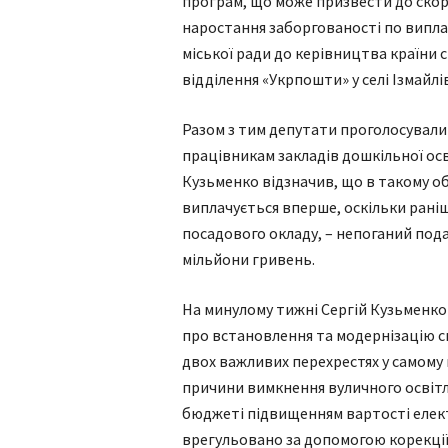
програм, що може призвести до скор
наростання заборгованості по виплат
міської ради до керівництва країни
відділення «Укрпошти» у селі Ізмайлі
Разом з тим депутати проголосували
працівникам закладів дошкільної осв
Кузьменко відзначив, що в такому об
виплачується вперше, оскільки рані
посадового окладу, – непоганий пода
мільйони гривень.
На минулому тижні Сергій Кузьменко
про встановлення та модернізацію с
двох важливих перехрестях у самому м
причини вимкнення вуличного освітле
бюджеті підвищенням вартості елект
врегульовано за допомогою корекції 