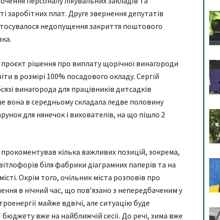
очення персоналу лікувальних закладів та
і заробітних плат. Друге звернення депутатів
 стосувалося недопущення закриття поштового
вка.
 проєкт рішення про виплату щорічної винагороди
іти в розмірі 100% посадового окладу. Сергій
сязі винагорода для працівників дитсадків
ше вона в середньому складала ледве половину
рунок для нянечок і вихователів, на що пішло 2
 прокоментував кілька важливих позицій, зокрема,
вітлофорів біля фабрики діаграмних паперів та на
істі. Окрім того, очільник міста розповів про
ння в нічний час, що пов’язано з непередбаченим у
роенергії майже вдвічі, але ситуацію буде
бюджету вже на найближчій сесії. До речі, зима вже