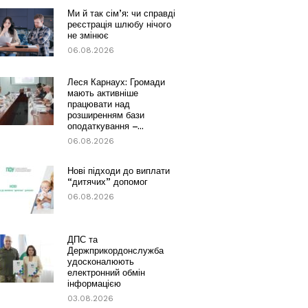
Ми й так сім’я: чи справді
реєстрація шлюбу нічого
не змінює
06.08.2026
Леся Карнаух: Громади
мають активніше
працювати над
розширенням бази
оподаткування –...
06.08.2026
Нові підходи до виплати
“дитячих” допомог
06.08.2026
ДПС та
Держприкордонслужба
удосконалюють
електронний обмін
інформацією
03.08.2026