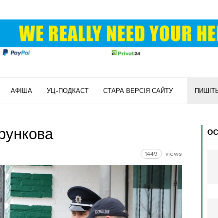
АФІША
УЦ-ПОДКАСТ
СТАРА ВЕРСІЯ САЙТУ
ПИШІТ
рункова
ОС
1449
views