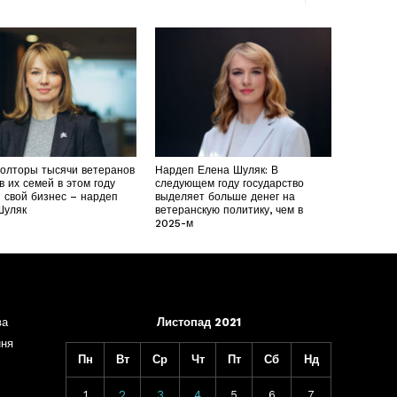
полторы тысячи ветеранов
Нардеп Елена Шуляк: В
в их семей в этом году
следующем году государство
 свой бизнес – нардеп
выделяет больше денег на
Шуляк
ветеранскую политику, чем в
2025-м
ва
Листопад 2021
ння
Пн
Вт
Ср
Чт
Пт
Сб
Нд
1
2
3
4
5
6
7