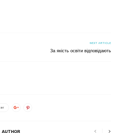
я
NEXT ARTICLE
За якість освіти відповідають
ter
 AUTHOR