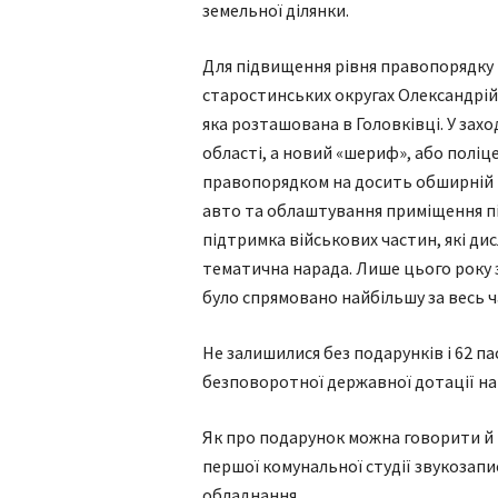
земельної ділянки.
Для підвищення рівня правопорядку 
старостинських округах Олександрій
яка розташована в Головківці. У захо
області, а новий «шериф», або поліц
правопорядком на досить обширній 
авто та облаштування приміщення п
підтримка військових частин, які ди
тематична нарада. Лише цього року з
було спрямовано найбільшу за весь ч
Не залишилися без подарунків і 62 па
безповоротної державної дотації на 
Як про подарунок можна говорити й 
першої комунальної студії звукозапи
обладнання.