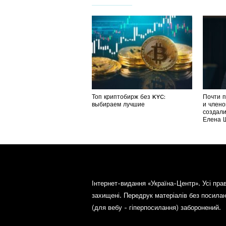
Топ криптобирж без KYC:
Почти 
выбираем лучшие
и члено
создали
Елена 
Інтернет-видання «Україна-Центр». Усі пра
захищені. Передрук матеріалів без посила
(для вебу - гіперпосилання) заборонений.