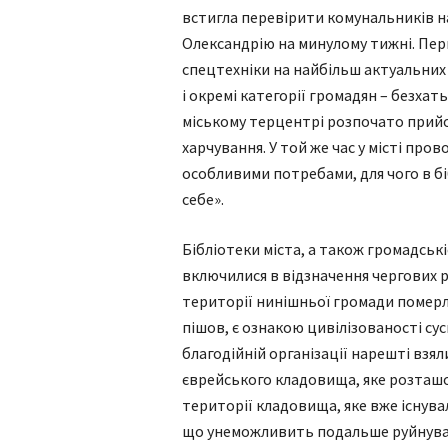
встигла перевірити комунальників на
Олександрію на минулому тижні. Пе
спецтехніки на найбільш актуальних
і окремі категорії громадян – безхат
міському терцентрі розпочато прийом
харчування. У той же час у місті про
особливими потребами, для чого в бі
себе».
Бібліотеки міста, а також громадсь
включилися в відзначення чергових р
території нинішньої громади померло
пішов, є ознакою цивілізованості су
благодійній організації нарешті взя
єврейського кладовища, яке розташо
території кладовища, яке вже існува
що унеможливить подальше руйнуван