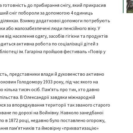
 готовність до прибирання снігу, який прикрасив
рший сніг побороли за допомогою 4 одиниць
 ділянках. Взимку додаткової допомоги потребують
ьки або малозабезпечені люди пенсійного віку. У
 від населення одягу, засобів гігієни та продуктів
водиться активна робота по соціалізації дітей з
бліотеці ім. Гагаріна пройшов фестиваль «Повір у
кість, представники влади й духовенство активно
оковин Голодомору 1933 року, під час якого на
 кілька тисяч осіб. Пам’ять про тих, хто давно
спільства. В Олександрії завдяки міжнародній
лися за впорядкування території так званого старого
ване по дорозі на Войнівку. Навколо занедбаної
ло в 1872 році, недавно було поставлено огорожу,
ня пам’ятників та ймовірну «прихватизацію»