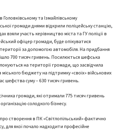
в Головківському та Ізмайлівському
ської громади днями відкрили поліцейську станцію,
дах взяли участь керівництво міста та ГУ поліції в
ейський офіцер громади, буде опікуватися
території за допомогою автомобіля. На придбання
ішло 700 тисяч гривень. Посилюється шефська
слокуються на території громади, що засвідчила
 міського бюджету на підтримку «своїх» військових
ас шефства суму – 630 тисяч гривень.
січника громади, які отримали 775 тисяч гривень
організацію солодкого бізнесу.
про створення в ПК «Світлопільський» фактично
су, для якої почало надходити професійне