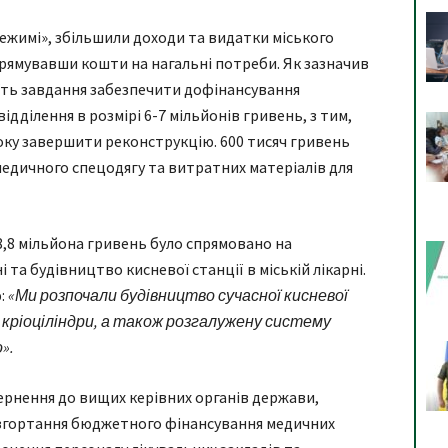
ежимі», збільшили доходи та видатки міського
прямувавши кошти на нагальні потреби. Як зазначив
їть завдання забезпечити дофінансування
дділення в розмірі 6-7 мільйонів гривень, з тим,
року завершити реконструкцію. 600 тисяч гривень
едичного спецодягу та витратних матеріалів для
8,8 мільйона гривень було спрямовано на
 та будівництво кисневої станції в міській лікарні.
:
«Ми розпочали будівництво сучасної кисневої
а кріоціліндри, а також розгалужену систему
».
ернення до вищих керівних органів держави,
 згортання бюджетного фінансування медичних