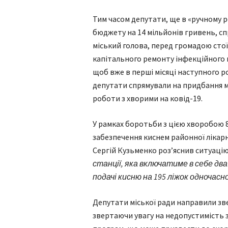
Тим часом депутати, ще в «ручному р
бюджету на 14 мільйонів гривень, с
міський голова, перед громадою сто
капітального ремонту інфекційного ві
щоб вже в перші місяці наступного 
депутати спрямували на придбання м
роботи з хворими на ковід-19.
У рамках боротьби з цією хворобою 
забезпечення киснем районної лікарні
Сергій Кузьменко роз’яснив ситуацію
станції, яка включатиме в себе дв
подачі кисню на 195 ліжок одночасно
Депутати міської ради направили зв
звертаючи увагу на недопустимість