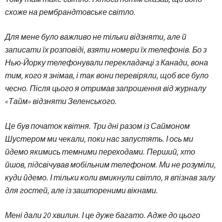
схоже на рембрандтовське світло.
Для мене було важливо не тільки відзняти, але й
записати їх розповіді, взяти номери їх телефонів. Бо з
Нью-Йорку телефонували перекладачці з Канади, вона
тим, кого я знімав, і так вони перевіряли, щоб все було
чесно. Після цього я отримав запрошення від журналу
«Тайм» відзняти Зеленського.
Це був початок квітня. Три дні разом із Саймоном
Шустером ми чекали, поки нас запустять. І ось ми
йдемо якимись темними переходами. Перший, хто
йшов, підсвічував мобільним телефоном. Ми не розуміли,
куди йдемо. І тільки коли вмикнули світло, я впізнав залу
для гостей, але із заштореними вікнами.
Мені дали 20 хвилин. І це дуже багато. Адже до цього