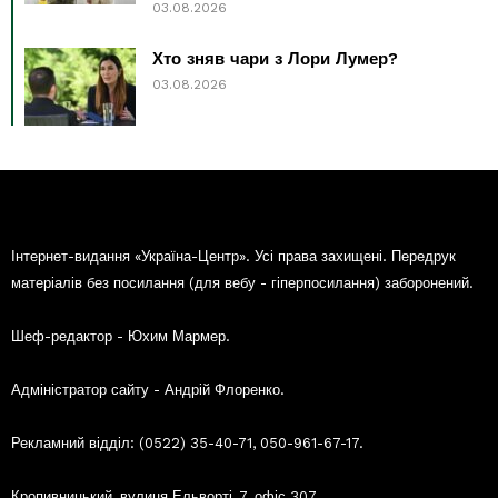
03.08.2026
Хто зняв чари з Лори Лумер?
03.08.2026
Інтернет-видання «Україна-Центр». Усі права захищені. Передрук
матеріалів без посилання (для вебу - гіперпосилання) заборонений.
Шеф-редактор - Юхим Мармер.
Адміністратор сайту - Андрій Флоренко.
Рекламний відділ: (0522) 35-40-71, 050-961-67-17.
Кропивницький, вулиця Ельворті, 7, офіс 307.