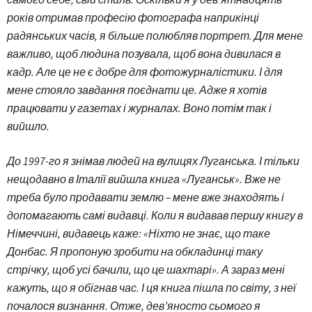
років отримав професію фотографа наприкінці
радянських часів, я більше полюбляв портрет. Для мене
важливо, щоб людина позувала, щоб вона дивилася в
кадр. Але це не є добре для фотожурналістики. І для
мене стояло завдання поєднати це. Адже я хотів
працювати у газетах і журналах. Воно потім так і
вийшло.
До 1997-го я знімав людей на вулицях Луганська. І тільки
нещодавно в Італії вийшла книга «Луганськ». Вже не
треба було продавати землю – мене вже знаходять і
допомагають самі видавці. Коли я видавав першу книгу в
Німеччині, видавець каже: «Ніхто не знає, що таке
Донбас. Я пропоную зробити на обкладинці таку
стрічку, щоб усі бачили, що це шахтарі». А зараз мені
кажуть, що я обігнав час. І ця книга пішла по світу, з неї
почалося визнання. Отже, дев’яносто сьомого я