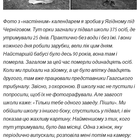
Фото з «настінним» календарем я зробив у Ягідному під
Черніговом. Тут орки загнали у підвал школи 375 осіб, де
утримували 25 днів. Практично без води і без їжі. І вони
кожного дня робили зарубки, вели лік цим дням.
Найстаршій бабусі було десь 90 років, вона там і
померла. Загалом за цей час померли одинадцять осіб.
Коли ми приїхали на зйомку, а це було влітку двадцять
другого, там вже працювали представники Гаагського
трибуналу. Звісно, з охороною. В школу нас не пустили і
попросили, щоб їх не фотографували. Але завгосп
школи каже: «Тільки тебе одного заведу. Пішли». Ми
обійшли школу з іншого боку, спустились у підвал, і він
показав цю жахливу картину. Найменшому з тих, кого
тут утримували, було два місяці. Одна з жінок, яку
періодично випускали, розповіла мені потім на камеру: