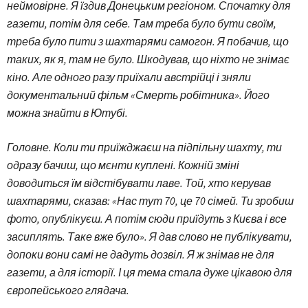
неймовірне. Я їздив Донецьким регіоном. Спочатку для
газети, потім для себе. Там треба було бути своїм,
треба було пити з шахтарями самогон. Я побачив, що
таких, як я, там не було. Шкодував, що ніхто не знімає
кіно. Але одного разу приїхали австрійці і зняли
документальний фільм «Смерть робітника». Його
можна знайти в Ютубі.
Головне. Коли ти приїжджаєш на підпільну шахту, ти
одразу бачиш, що мєнти куплені. Кожній зміні
доводиться їм відстібувати лаве. Той, хто керував
шахтарями, сказав: «Нас тут 70, це 70 сімей. Ти зробиш
фото, опублікуєш. А потім сюди приїдуть з Києва і все
засиплять. Таке вже було». Я дав слово не публікувати,
допоки вони самі не дадуть дозвіл. Я ж знімав не для
газети, а для історії. І ця тема стала дуже цікавою для
європейського глядача.