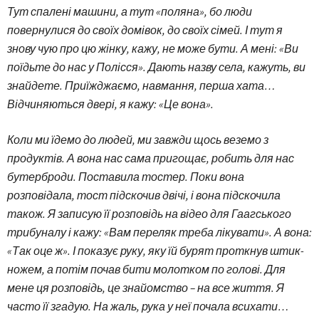
Тут спалені машини, а тут «поляна», бо люди
повернулися до своїх домівок, до своїх сімей. І тут я
знову чую про цю жінку, кажу, не може бути. А мені: «Ви
поїдьте до нас у Полісся». Дають назву села, кажуть, ви
знайдете. Приїжджаємо, навмання, перша хата…
Відчиняються двері, я кажу: «Це вона».
Коли ми їдемо до людей, ми завжди щось веземо з
продуктів. А вона нас сама пригощає, робить для нас
бутерброди. Поставила тостер. Поки вона
розповідала, тост підскочив двічі, і вона підскочила
також. Я записую її розповідь на відео для Гаагського
трибуналу і кажу: «Вам переляк треба лікувати». А вона:
«Так оце ж». І показує руку, яку їй бурят проткнув штик-
ножем, а потім почав бити молотком по голові. Для
мене ця розповідь, це знайомство – на все життя. Я
часто її згадую. На жаль, рука у неї почала всихати…