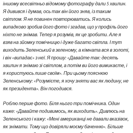
іншому всесвітньо відомому фотографу дали 5 хвилин.
Я дивився і думав, ось так він його зняв, із таким
світлом. Я не повинен повторюватись. Я колись
випадково зробив його фото і згадав, що у профіль його
ніхто не знімав. Тепер я розумів, як це зробити. Але я
взяв на зйомку помічницю і дуже багато світла. І тут
виходить Зеленський в зеленому, а кімната вся в золоті,
і він «випадає» з неї. Я прошу: «Давайте так: десять
хвилин я знімаю зі світлом, а потім ви його вимикаєте, і
я користуюсь лише своїм». При цьому пояснюю
Зеленському: «Розумієте, я хочу зняти вас як людину, не
як президента». Він погодився.
Роблю перше фото. Біля нього три помічника. Один
каже: «Давайте подивимось, як виходить». Дивлюсь на
Зеленського і кажу: «Мені американці не давали вказівок,
як знімати. Тому що довіряли моєму баченню». Більше