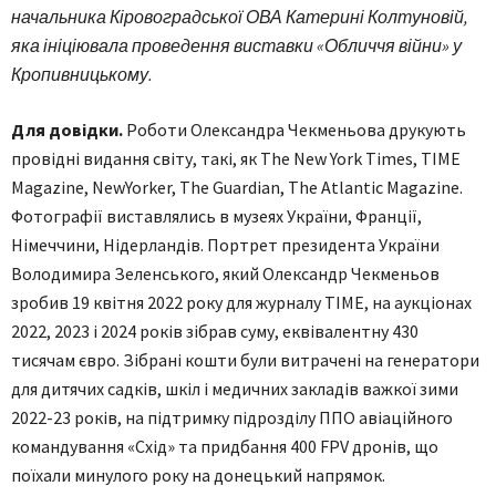
начальника Кіровоградської ОВА Катерині Колтуновій,
яка ініціювала проведення виставки «Обличчя війни» у
Кропивницькому.
Для довідки.
Роботи Олександра Чекменьова друкують
провідні видання світу, такі, як The New York Times, TIME
Magazine, NewYorker, The Guardian, The Atlantic Magazine.
Фотографії виставлялись в музеях України, Франції,
Німеччини, Нідерландів. Портрет президента України
Володимира Зеленського, який Олександр Чекменьов
зробив 19 квітня 2022 року для журналу TIME, на аукціонах
2022, 2023 і 2024 років зібрав суму, еквівалентну 430
тисячам євро. Зібрані кошти були витрачені на генератори
для дитячих садків, шкіл і медичних закладів важкої зими
2022-23 років, на підтримку підрозділу ППО авіаційного
командування «Схід» та придбання 400 FPV дронів, що
поїхали минулого року на донецький напрямок.