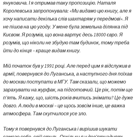
януковича. І я отримав таку пропозицію. Наталя
Королевська запропонувала: «Ми видамо цю книгу, але я
хочу написати декілька слів шахтарям у передмові». Я
не пішов на цю угоду. У мене була земельна ділянка під
Києвом. Я розумів, що вона вартує десь 18000 євро. Я
розумів, що ніколи не збудую там будинок, тому треба
йти до кінця – краще видам книгу.
Мій початок був у 1991 році. Але перед цим я відслужив в
армії, повернувся до Луганська, а наступного дня поїхав
до москви поступати в МГУ. Там сказали, що можемо
зарахувати на журфак, на підготовчий. Це рік, потім ще
п’ять. Я кажу, що, шість років вчитись знімати? Це дуже
довго. А люди в москві – це щось зовсім інше, це важка
атмосфера. Там скупчилося усе зло.
Тому я повернувся до Луганська і вирішив шукати
самого себе, свій стиль. Оскільки я у дев’ятнадцять