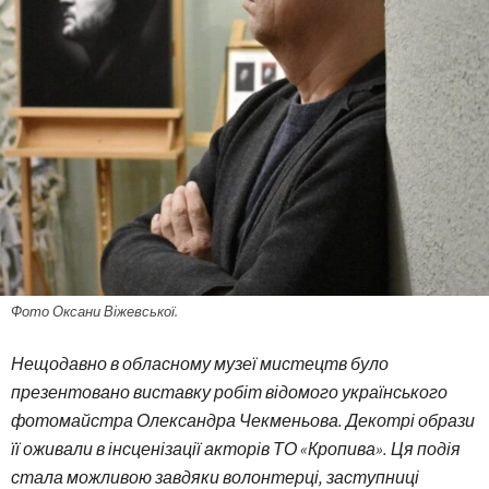
Фото Оксани Віжевської.
Нещодавно в обласному музеї мистецтв було
презентовано виставку робіт відомого українського
фотомайстра Олександра Чекменьова. Декотрі образи
її оживали в інсценізації акторів ТО «Кропива». Ця подія
стала можливою завдяки волонтерці, заступниці