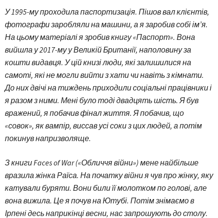
У 1995-му проходила паспортизація. Пішов вал клієнтів,
фотографи заробляли на машини, а я заробив собі ім’я.
На цьому матеріалі я зробив книгу «Паспорт». Вона
вийшла у 2017-му у Великій Британії, наполовину за
кошти видавця. У цій книзі люди, які залишилися на
самоті, які не могли вийти з хати чи навіть з кімнати.
До них двічі на тиждень приходили соціальні працівники і
я разом з ними. Мені було тоді двадцять шість. Я був
вражений, я побачив фінал життя. Я побачив, що
«совок», як вампір, виссав усі соки з цих людей, а потім
покинув напризволяще.
З книги Faces of War («Обличчя війни») мене найбільше
вразила жінка Раїса. На початку війни я чув про жінку, яку
катували буряти. Вони били її молотком по голові, але
вона вижила. Це я почув на Ютубі. Потім знімаємо в
Ірпені десь наприкінці весни, нас запрошують до столу.