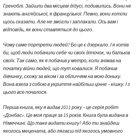
Греноблі. Зайшли два місцеві дідусі, подивились. Вони не
знають англійської, я французької. Певно, вони хотіли
щось сказати. Але не змогли і заплакали. Ось вам і
відповідь, як вони ставляться до цього.
Чому саме портрети людей? Бо це є дзеркало. І я хотів
би, щоб люди побачили себе чи своїх діточок, чи батьків
своїх. Так само, як я побачив у метро, коли знімав на
початку війни людей, що тут ховалися. Я побачив
дівчинку, схожу за віком і за обличчям на мою доньку.
Вона взяла з собою в укриття найбільш цінне – кішку. І з
цього все почалося.
Перша книга, яку я видав 2011 року – це серія робіт
«Донбас». Це моя праця за 15 років. Книга була видана в
Німеччині. Що таке видати книгу? Або ти знайдеш
якогось мецената, або лягаєш під якогось умовного