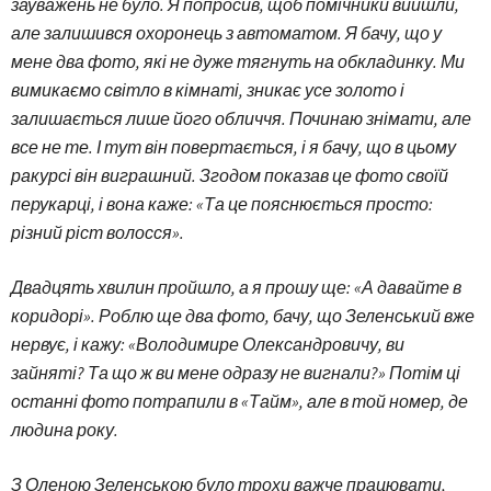
зауважень не було. Я попросив, щоб помічники вийшли,
але залишився охоронець з автоматом. Я бачу, що у
мене два фото, які не дуже тягнуть на обкладинку. Ми
вимикаємо світло в кімнаті, зникає усе золото і
залишається лише його обличчя. Починаю знімати, але
все не те. І тут він повертається, і я бачу, що в цьому
ракурсі він виграшний. Згодом показав це фото своїй
перукарці, і вона каже: «Та це пояснюється просто:
різний ріст волосся».
Двадцять хвилин пройшло, а я прошу ще: «А давайте в
коридорі». Роблю ще два фото, бачу, що Зеленський вже
нервує, і кажу: «Володимире Олександровичу, ви
зайняті? Та що ж ви мене одразу не вигнали?» Потім ці
останні фото потрапили в «Тайм», але в той номер, де
людина року.
З Оленою Зеленською було трохи важче працювати,