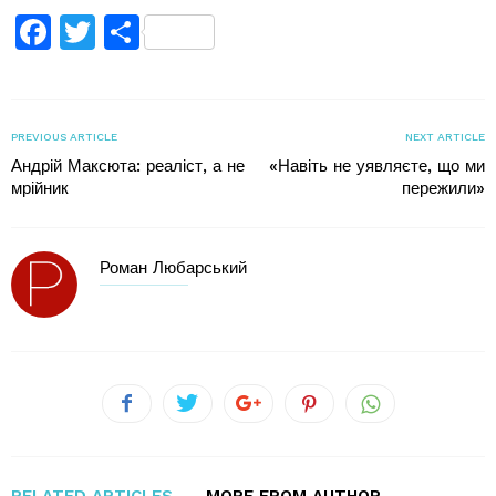
Facebook
Twitter
Поділитися
PREVIOUS ARTICLE
NEXT ARTICLE
Андрій Максюта: реаліст, а не
«Навіть не уявляєте, що ми
мрійник
пережили»
Роман Любарський
RELATED ARTICLES
MORE FROM AUTHOR