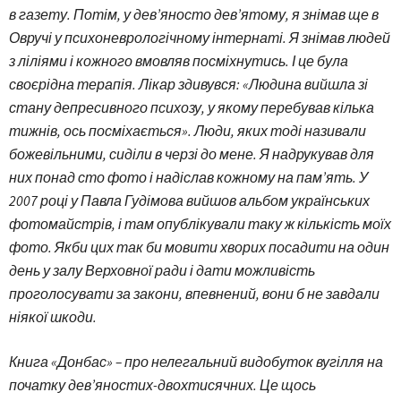
в газету. Потім, у дев’яносто дев’ятому, я знімав ще в
Овручі у психоневрологічному інтернаті. Я знімав людей
з ліліями і кожного вмовляв посміхнутись. І це була
своєрідна терапія. Лікар здивувся: «Людина вийшла зі
стану депресивного психозу, у якому перебував кілька
тижнів, ось посміхається». Люди, яких тоді називали
божевільними, сиділи в черзі до мене. Я надрукував для
них понад сто фото і надіслав кожному на пам’ять. У
2007 році у Павла Гудімова вийшов альбом українських
фотомайстрів, і там опублікували таку ж кількість моїх
фото. Якби цих так би мовити хворих посадити на один
день у залу Верховної ради і дати можливість
проголосувати за закони, впевнений, вони б не завдали
ніякої шкоди.
Книга «Донбас» – про нелегальний видобуток вугілля на
початку дев’яностих-двохтисячних. Це щось