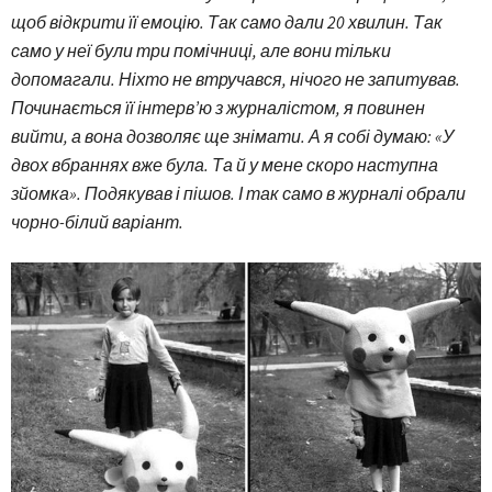
щоб відкрити її емоцію. Так само дали 20 хвилин. Так
само у неї були три помічниці, але вони тільки
допомагали. Ніхто не втручався, нічого не запитував.
Починається її інтерв’ю з журналістом, я повинен
вийти, а вона дозволяє ще знімати. А я собі думаю: «У
двох вбраннях вже була. Та й у мене скоро наступна
зйомка». Подякував і пішов. І так само в журналі обрали
чорно-білий варіант.