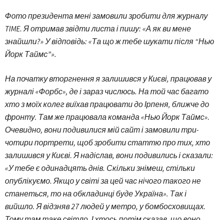
Фото президента мені замовили зробити для журналу
TIME. Я отримав звідти листа і пишу: «А як ви мене
знайшли?» У відповідь: «Та що ж тебе шукати після “Нью
Йорк Таймс”».
На початку вторгнення я залишився у Києві, працював у
журналі «Форбс», де і зараз числюсь. На той час багато
хто з моїх колег виїхав працювати до Ірпеня, ближче до
фронту. Там же працювала команда «Нью Йорк Таймс».
Очевидно, вони подивилися мій сайт і замовили три-
чотири портрети, щоб зробити статтю про тих, хто
залишився у Києві. Я надіслав, вони подивились і сказали:
«У тебе є одинадцять днів. Скільки знімеш, стільки
опублікуємо. Якщо у світі за цей час нічого такого не
станеться, то на обкладинці буде Україна». Так і
вийшло. Я відзняв 27 людей у метро, у бомбосховищах.
Тому там таке світло. І хтось потім сказав, що воно