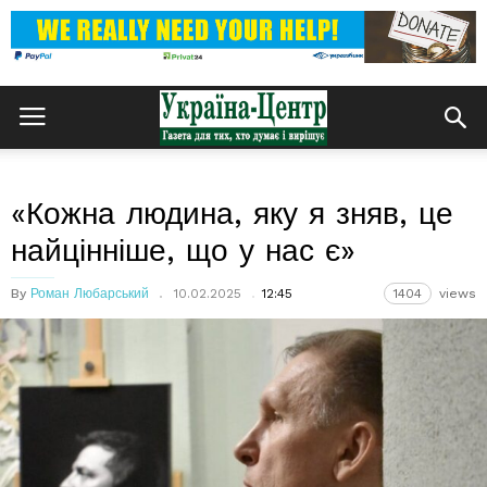
«Кожна людина, яку я зняв, це
найцінніше, що у нас є»
By
Роман Любарський
10.02.2025
12:45
1404
views