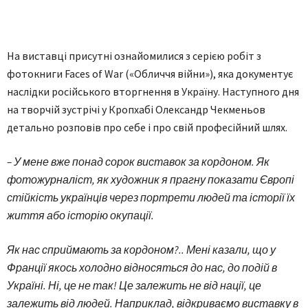
На виставці присутні ознайомилися з серією робіт з
фотокниги Faces of War («Обличчя війни»), яка документує
наслідки російського вторгнення в Україну. Наступного дня
на творчій зустрічі у Кропхабі Олександр Чекменьов
детально розповів про себе і про свій професійний шлях.
– У мене вже понад сорок виставок за кордоном. Як
фотожурналіст, як художник я прагну показати Європі
стійкість українців через портрети людей та історії їх
життя або історію окупації.
Як нас сприймають за кордоном?.. Мені казали, що у
Франції якось холодно відносяться до нас, до подій в
Україні. Ні, це не так! Це залежить не від нації, це
залежить від людей. Наприклад, відкриваємо виставку в