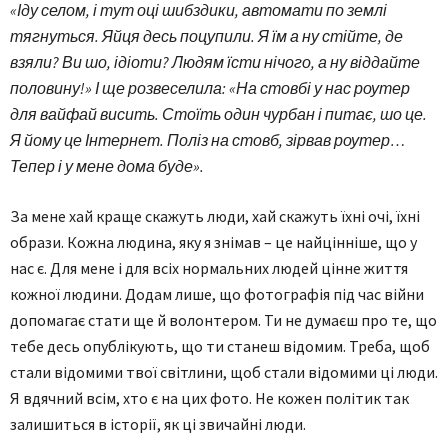
«Іду селом, і тут оці шибздики, автомати по землі
тягнуться. Яйця десь поцупили. Я їм а ну стійте, де
взяли? Ви шо, ідіоти? Людям їсти нічого, а ну віддайте
половину!» І ще розвеселила: «На стовбі у нас роутер
для вайфай висить. Стоїть один чурбан і питає, шо це.
Я йому це Інтернет. Поліз на стовб, зірвав роутер…
Тепер і у мене дома буде».
За мене хай краще скажуть люди, хай скажуть їхні очі, їхні
образи. Кожна людина, яку я знімав – це найцінніше, що у
нас є. Для мене і для всіх нормальних людей цінне життя
кожної людини. Додам лише, що фотографія під час війни
допомагає стати ще й волонтером. Ти не думаєш про те, що
тебе десь опублікують, що ти станеш відомим. Треба, щоб
стали відомими твої світлини, щоб стали відомими ці люди.
Я вдячний всім, хто є на цих фото. Не кожен політик так
залишиться в історії, як ці звичайні люди.