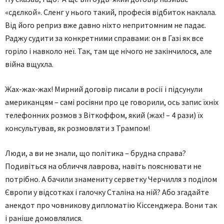
«сдєлкой». Сленг у нього такий, професія відбиток наклала.
Від його реприз вже давно ніхто непритомним не падає.
Раджу судити за конкретними справами: он в Газі як все
горіло і навколо неї. Так, там ще нічого не закінчилося, але
війна вщухла.
Жах-жах-жах! Мирний договір писали в росії і підсунули
американцям – самі росіяни про це говорили, ось запис їхніх
телефонних розмов з Віткоффом, який (жах! – 4 рази) їх
консультував, як розмовляти з Трампом!
Люди, а ви не знали, що політика – брудна справа?
Подивіться на обличчя лаврова, навіть пояснювати не
потрібно. А бачили знамениту серветку Черчилля з поділом
Європи у відсотках і галочку Сталіна на ній? Або згадайте
анекдот про човникову дипломатію Кіссенджера. Вони так
і раніше домовлялися.