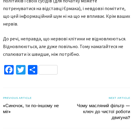
політиків і своїх сусідів (для початку можете
потренуватися на відставці Єрмака), і невдовзі помітите,
що цей інформаційний шум ні на що не впливає. Крім ваших
нервів.
До речі, неправда, що нервові клітини не відновлюються.
Відновлюються, але дуже повільно. Тому намагайтеся не
спалювати їх швидше, ніж потрібно.
Facebook
Twitter
Поділитися
PREVIOUS ARTICLE
NEXT ARTICLE
«Синочок, ти по-іншому не
Чому масляний фільтр —
міг»
ключ до чистої роботи
двигуна?