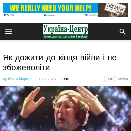
Як дожити до кінця війни і не
збожеволіти
By
Юхим Мармер
01.12.2025
10:10
1198
views