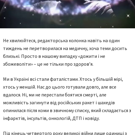
Не хвилюйтеся, редакторська колонка навіть на один
тиждень не перетворилася на медичну, хоча теми досить
близькі. Просто в нашому випадку «дожити і не
збожеволіти» – це не тільки про здоров’я.
Ми в Україні всі стали фаталістами. Хтось у більшій мірі,
хтось у меншій. Нас до цього готували довго, але все
вдалося. Ні, ми не перестали боятися смерті, але
можливість загинути від російських ракет і шахедів
опинилася після коми в звичному списку, який складається з
інфарктів, інсультів, онкологій, ДТП і ковіду.
Під кінець четвертого року великої війни лише одиниці з