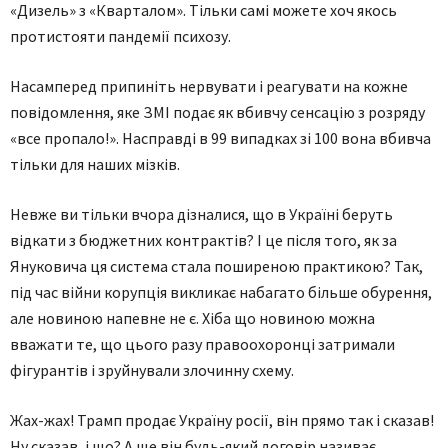
«Дизель» з «Кварталом». Тільки самі можете хоч якось
протистояти пандемії психозу.
Насамперед припиніть нервувати і реагувати на кожне
повідомлення, яке ЗМІ подає як вбивчу сенсацію з розряду
«все пропало!». Насправді в 99 випадках зі 100 вона вбивча
тільки для наших мізків.
Невже ви тільки вчора дізналися, що в Україні беруть
відкати з бюджетних контрактів? І це після того, як за
Януковича ця система стала поширеною практикою? Так,
під час війни корупція викликає набагато більше обурення,
але новиною напевне не є. Хіба що новиною можна
вважати те, що цього разу правоохоронці затримали
фігурантів і зруйнували злочинну схему.
Жах-жах! Трамп продає Україну росії, він прямо так і сказав!
Ну сказав, і що? А ще він будь-який договір називає