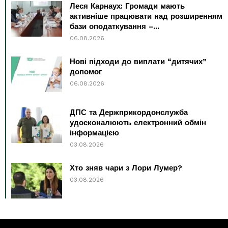
Леся Карнаух: Громади мають
активніше працювати над розширенням
бази оподаткування –...
06.08.2026
Нові підходи до виплати “дитячих”
допомог
06.08.2026
ДПС та Держприкордонслужба
удосконалюють електронний обмін
інформацією
03.08.2026
Хто зняв чари з Лори Лумер?
03.08.2026