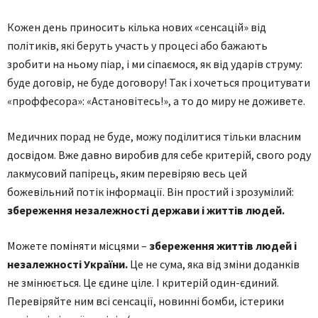
Кожен день приносить кілька нових «сенсацій» від
політиків, які беруть участь у процесі або бажають
зробити на ньому піар, і ми сіпаємося, як від ударів струму:
буде договір, не буде договору! Так і хочеться процитувати
«проффесора»: «Астановітесь!», а то до миру не доживете.
Медичних порад не буде, можу поділитися тільки власним
досвідом. Вже давно виробив для себе критерій, свого роду
лакмусовий папірець, яким перевіряю весь цей
божевільний потік інформації. Він простий і зрозумілий:
збереження незалежності держави і життів людей.
Можете поміняти місцями –
збереження життів людей і
незалежності України.
Це не сума, яка від зміни доданків
не змінюється. Це єдине ціле. І критерій один-єдиний.
Перевіряйте ним всі сенсації, новинні бомби, істерики