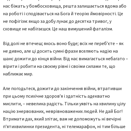
нас біжать у бомбосховища, решта залишається вдома або
на роботі і сподівається на Бога й теорію ймовірності. Це
не пофігізм: якщо за добу лунає до десятка тривог, у
сховище не набігаєшся. Це наш вимушений фаталізм.
Від долі не втечеш; якось воно буде; всіх не переб’єте – як
не дивно, але ці досить сумні фрази вселяють надію на
шанс дожити до кінця війни. Від нас вимагається небагато –
вірити і робити на своєму рівні і своїми силами те, що
наближає мир.
Але погодьтеся, дожити до закінчення війни, втративши
при цьому психічне здоров’я і здатність адекватно
мислити, – невелика радість. Тільки уявіть на хвилину цілу
націю знервованих, неврівноважених людей. Не дай Бог!
Втримати дах, який злітає, вам не допоможуть ні вечірні
п’ятихвилинки президента, ні телемарафон, ні тим більше