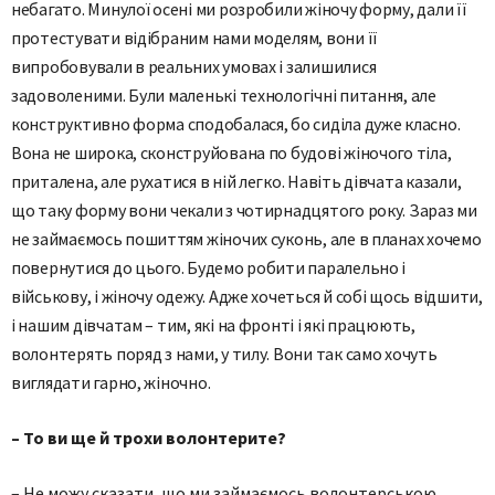
небагато. Минулої осені ми розробили жіночу форму, дали її
протестувати відібраним нами моделям, вони її
випробовували в реальних умовах і залишилися
задоволеними. Були маленькі технологічні питання, але
конструктивно форма сподобалася, бо сиділа дуже класно.
Вона не широка, сконструйована по будові жіночого тіла,
приталена, але рухатися в ній легко. Навіть дівчата казали,
що таку форму вони чекали з чотирнадцятого року. Зараз ми
не займаємось пошиттям жіночих суконь, але в планах хочемо
повернутися до цього. Будемо робити паралельно і
військову, і жіночу одежу. Адже хочеться й собі щось відшити,
і нашим дівчатам – тим, які на фронті і які працюють,
волонтерять поряд з нами, у тилу. Вони так само хочуть
виглядати гарно, жіночно.
– То ви ще й трохи волонтерите?
– Не можу сказати, що ми займаємось волонтерською