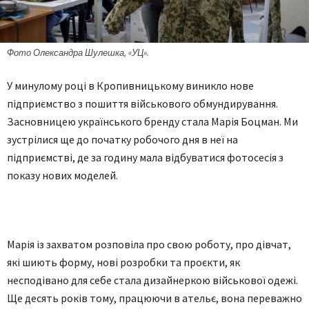
Фото Олександра Шулешка, «УЦ».
У минулому році в Кропивницькому виникло нове
підприємство з пошиття військового обмундирування.
Засновницею українського бренду стала Марія Боцман. Ми
зустрілися ще до початку робочого дня в неї на
підприємстві, де за годину мала відбуватися фотосесія з
показу нових моделей.
Марія із захватом розповіла про свою роботу, про дівчат,
які шиють форму, нові розробки та проєкти, як
несподівано для себе стала дизайнеркою військової одежі.
Ще десять років тому, працюючи в ательє, вона переважно