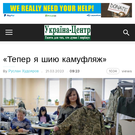
«Тепер я шию камуфляж»
By
Руслан Худояров
21.03.2023
09:23
1034
views