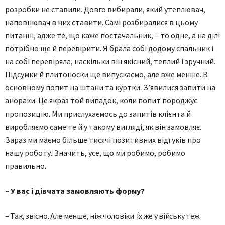
розробки не ставили. Довго вибирали, який утеплювач,
наповнювач в них ставити. Самі розбиралися в цьому
питанні, адже те, що каже постачальник, – то одне, а на ділі
потрібно ще й перевірити. Я брала собі додому спальник і
на собі перевіряла, наскільки він якісний, теплий і зручний.
Підсумки й плитоноски ще випускаємо, але вже менше. В
основному попит на штани та куртки. З’явилися запити на
анораки. Це якраз той випадок, коли попит породжує
пропозицію. Ми прислухаємось до запитів клієнта й
виробляємо саме те й у такому вигляді, як він замовляє.
Зараз ми маємо більше тисячі позитивних відгуків про
нашу роботу. Значить, усе, що ми робимо, робимо
правильно.
– У вас і дівчата замовляють форму?
– Так, звісно. Але менше, ніж чоловіки. Їх же у війську теж