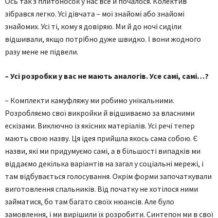
Ось так з плитоносок у нас все й почалося. Колектив
зібрався легко. Усі дівчата – мої знайомі або знайомі
знайомих. Усі ті, кому я довіряю. Ми й до ночі сиділи
відшивали, якщо потрібно дуже швидко. І вони жодного
разу мене не підвели.
– Усі розробки у вас не мають аналогів. Усе самі, самі…?
– Комплекти камуфляжу ми робимо унікальними.
Розробляємо свої викройки й відшиваємо за власними
ескізами. Виключно із якісних матеріалів. Усі речі тепер
мають свою назву. Ця ідея прийшла якось сама собою. Є
назви, які ми придумуємо самі, а в більшості випадків ми
віддаємо декілька варіантів на загал у соціальні мережі, і
там відбувається голосування. Окрім форми започаткували
виготовлення спальників. Від початку не хотілося ними
займатися, бо там багато своїх нюансів. Але було
замовлення, і ми вирішили їх розробити. Синтепон ми в свої