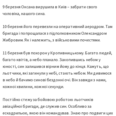
9 березня Оксана вирушила в Київ – забрати свого
чоловіка, нашого сина.
10 березня його перевезли на оперативний аеродром. Там
бригада і попрощалася з підполковником Олександром
Жибровим. Як і належить, з військовими почестями.
11 березня був похорон у Кропивницькому. Багато людей,
багато квітів, а небо плакало. Захопившись небом у
юності, син залишився вірним йому до кінця. Кажуть, що
льотчики, які загинули у небі, стають небом. Ми дивимося
в небо й бачимо синові бездонні очі. Він завжди з нами,
кожної хвилини, кожної секунди.
Постійно стежу за бойовою роботою льотчиків
авіаційної бригади, де служив син. Особливо за
ескадрильєю, якою він командував. Знаю про подвиги цих