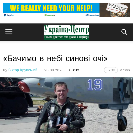
«Бачимо в небі синові очі»
By
Віктор Крупський
28.03.2023
09:39
3783
views