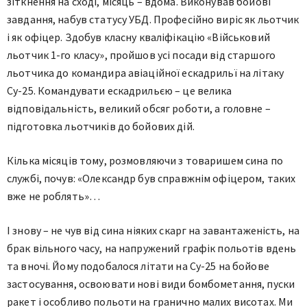
зіткнення на сході, місяць – вдома. Виконував бойові
завдання, набув статусу УБД. Професійно виріс як льотчик
і як офіцер. Здобув класну кваліфікацію «Військовий
льотчик 1-го класу», пройшов усі посади від старшого
льотчика до командира авіаційної ескадрильї на літаку
Су-25. Командувати ескадрильєю – це велика
відповідальність, великий обсяг роботи, а головне –
підготовка льотчиків до бойових дій.
Кілька місяців тому, розмовляючи з товаришем сина по
службі, почув: «Олександр був справжнім офіцером, таких
вже не роблять»…
І знову – не чув від сина ніяких скарг на завантаженість, на
брак вільного часу, на напружений графік польотів вдень
та вночі. Йому подобалося літати на Су-25 на бойове
застосування, освоювати нові види бомбометання, пуски
ракет і особливо польоти на гранично малих висотах. Ми