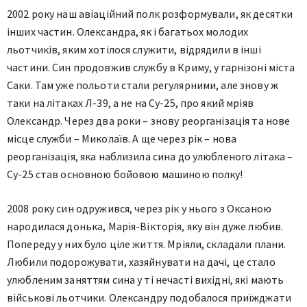
2002 року наш авіаційний полк розформували, як десятки
інших частин. Олександра, як і багатьох молодих
льотчиків, яким хотілося служити, відрядили в інші
частини. Син продовжив службу в Криму, у гарнізоні міста
Саки. Там уже польоти стали регулярними, але знову ж
таки на літаках Л-39, а не на Су-25, про який мріяв
Олександр. Через два роки – знову реорганізація та нове
місце служби – Миколаїв. А ще через рік – нова
реорганізація, яка наблизила сина до улюбленого літака –
Су-25 став основною бойовою машиною полку!
2008 року син одружився, через рік у нього з Оксаною
народилася донька, Марія-Вікторія, яку він дуже любив.
Попереду у них було ціле життя. Мріяли, складали плани.
Любили подорожувати, хазяйнувати на дачі, це стало
улюбленим заняттям сина у ті нечасті вихідні, які мають
військові льотчики. Олександру подобалося приїжджати