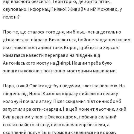
від власного безсилля. Територію, де збито літак,
окуповано. Інформації ніякої. Живий чи ні? Можливо, у
полоні?
Про те, що сталося того дня, ми більш-менш детально
дізналися не відразу. Виявляється, бойове завдання нашим
льотчикам поставили таке. Ворог, щоб взяти Херсон,
намагався навести переправи на південь від
Антонівського мосту на Дніпрі. Нашим треба було
знищити колони з понтонно-мостовими машинами.
Пара, в якій Олександр був ведучим, злетіла першою. На
південь від Нової Каховки відразу вийшли на велику
колону й почали атаку. Після скидання півтонних бомб
запустили ракети-снаряди. І в цей момент льотчик, який
був веденим у парі з Олександром, побачив сильний
спалах на його літаку, виконав маневр безпеки, а
охоплений полум’ям штурмовик звалився на ворожу