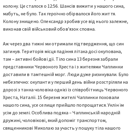
колону. Це сталося о 12:56. Шансів вижити у нашого сина,
мабуть, не було. Так героїчно обірвалося його життя.
Колону знищено. Олександр зробив усе від нього залежне,
виконав свій військовий обов’язок сповна.
Аж через два тижні ми отримали підтвердження, що син
загинув. Територія місця падіння літака досі окупована,
там – активні бойові дії. Тіло сина 13 березня забрали
представники Червоного Хреста і з жителями Чаплинки
доставили в тамтешній морг. Люди дуже ризикували. Було
небезпечно: окупанти у перший день війни розстріляли на
дорозі з танка чоловіка однієї із співробітниць Червоного
Хреста, Наталії. 15 березня жителі Чаплинки поховали
нашого сина, усе селище прийшло попрощатися. Уклін їм
усім до землі. Особлива подяка – Чаплинській народній
дружині, чоловікові, який допоміг транспортом,
священникові Миколаю за участь у пошуку тіла нашого