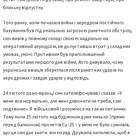
близьку відпустку.
Того ранку, коли почалася війна і аеродром постійного
базування був під реальною загрозою ракетного обстрілу,
син вивів у повному складі свою ескадрилью на
оперативний аеродром, не допустивши втрат у складних
умовах, уночі. Противник був приголомшений
результатами першого дня війни, його дивувало, чому
українська авіація збереглася після ракетних ударів по
аеродромах і завдає ударів у відповідь.
24 лютого рано-вранці син зателефонував і сказав: «У
мене все нормально, але мені дзвонити не треба, сам
подзвоню». Я військовий і розуміюся на таких питаннях.
Тому коли 25 лютого над будинком дуже низько (прямо
перед балконом) пролетів Су-25 – у мене не було сумнівів,
що це син дає знати: він поряд. Дружина наполягла, щоб я