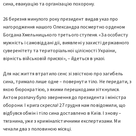
сина, евакуацію та організацію похорону.
26 березня минулого року президент видав указ про
нагородження нашого Олександра посмертно орденом
Богдана Хмельницького третього ступеня. «За особисту
мужність і самовіддані дії, виявлені у захисті державного
суверенітету та територіальної цілісності України,
вірність військовій присязі», – йдеться в указі.
Для нас життя втратило сенс зі звісткою про загибель
сина, тримало лише одне – повернути тіло. Не передати, з
якою бюрократією, з якими перешкодами зіткнулися.
Актом розпачу було звернення до президента і міністра
оборони. І крига скресла! 27 грудня нам повідомили, що
відбувся обмін і тіло сина доставлено в Київ. І знову –
тяганина, уже з криміналістичними експертизами. Ми
чекали два з половиною місяці.