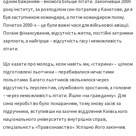
одним бажанням – якомога більше літати. Закінчивши 2000
року інститут, за розподілом син потрапив у Канатове, де я
був заступником командира, а потім командиром полку.
Початок 2000-х – це були важкі часи для військової авіації.
Погане фінансування, відсутність житла, постійні затримки
зарплати, а найгірше – відсутність гасу і неможливість
літати.
Що казати про молодь, коли навіть ми, «старики» – цілком
підготовлені льотчики – перебивалися нечастими
польотами. Багато льотчиків звільнялося через
відсутність перспектив, службового зростання, а головне
– через неможливість літати. Йшли «на гражданку». Для
сина неробство було покаранням, тому знову засів за
підручники, вступивши на заочне відділення Київського
національного університету внутрішніх справ,
спеціальність «Правознавство». Успішно його закінчив.