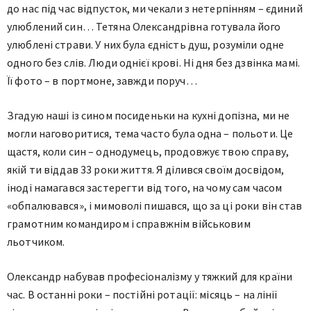
до нас під час відпусток, ми чекали з нетерпінням – єдиний
улюблений син… Тетяна Олександрівна готувала його
улюблені страви. У них була єдність душ, розуміли одне
одного без слів. Люди однієї крові. Ні дня без дзвінка мамі.
Її фото – в портмоне, завжди поруч…
Згадую наші із сином посиденьки на кухні допізна, ми не
могли наговоритися, тема часто була одна – польоти. Це
щастя, коли син – однодумець, продовжує твою справу,
якій ти віддав 33 роки життя. Я ділився своїм досвідом,
іноді намагався застерегти від того, на чому сам часом
«обпалювався», і мимоволі пишався, що за ці роки він став
грамотним командиром і справжнім військовим
льотчиком.
Олександр набував професіоналізму у тяжкий для країни
час. В останні роки – постійні ротації: місяць – на лінії