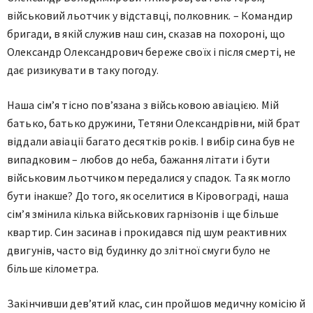
військовий льотчик у відставці, полковник. –
Командир
бригади, в якій служив наш син, сказав на похороні, що
Олександр Олександрович береже своїх і після смерті, не
дає ризикувати в таку погоду.
Наша сім’я тісно пов’язана з військовою авіацією. Мій
батько, батько дружини, Тетяни Олександрівни, мій брат
віддали авіації багато десятків років. І вибір сина був не
випадковим – любов до неба, бажання літати і бути
військовим льотчиком передалися у спадок. Та як могло
бути інакше? До того, як оселитися в Кіровограді, наша
сім’я змінила кілька військових гарнізонів і ще більше
квартир. Син засинав і прокидався під шум реактивних
двигунів, часто від будинку до злітної смуги було не
більше кілометра.
Закінчивши дев’ятий клас, син пройшов медичну комісію й