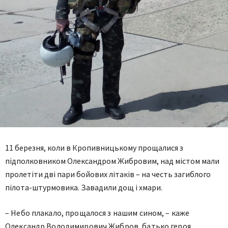
11 березня, коли в Кропивницькому прощалися з
підполковником Олександром Жибровим, над містом мали
пролетіти дві пари бойових літаків – на честь загиблого
пілота-штурмовика. Завадили дощ і хмари.
– Небо плакало, прощалося з нашим сином,
– каже
Олександр Володимирович Жибров, батько героя,