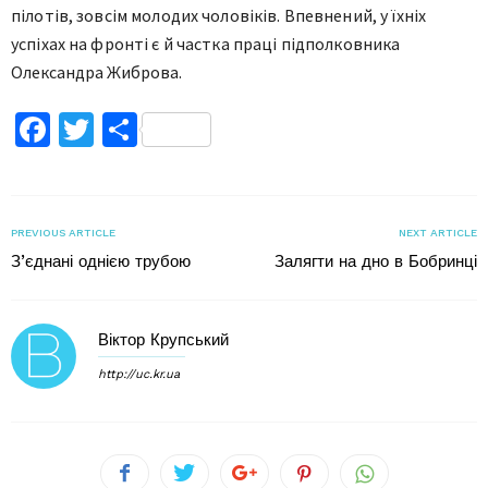
пілотів, зовсім молодих чоловіків. Впевнений, у їхніх
успіхах на фронті є й частка праці підполковни
ка
Олександра Жиброва.
Facebook
Twitter
Поділитися
PREVIOUS ARTICLE
NEXT ARTICLE
З’єднані однією трубою
Залягти на дно в Бобринці
Віктор Крупський
http://uc.kr.ua