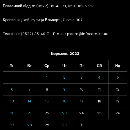
Рекламний відділ: (0522) 35-40-71, 050-961-67-17.
Кропивницький, вулиця Ельворті, 7, офіс 307.
Телефон: (0522) 35-40-71. E-mail: piadm@infocom.kr.ua.
Березень 2023
Пн
Вт
Ср
Чт
Пт
Сб
Нд
1
2
3
4
5
6
7
8
9
10
11
12
13
14
15
16
17
18
19
20
21
22
23
24
25
26
27
28
29
30
31