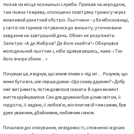
поїхав на місце колишньої служби. Приїхав на аеродром,
там повна темрява, оголошено повітряну тривогу через
можливий ракетний обстріл. Льотчики – у бомбосховищі,
у світлі ліхтариків готувалися до вильоту, уточнювали
завдання на завтрашній день. Облич не розрізнити.
Запитую: «А де Жибров? Де його знайти?» Обернувся
молоденький льотчик і, ніби здивувавшись, каже: «Так
його вчора збили…»
Почувши це, я відчув, що земля пливе з-під ніг… Розумів, що
може бути все, але перша думка: «Що скажу дружині?» Добу
зміг витримати, потім довелося сказати. В один момент
життя зруйнувалося. Син для дружини був цілим світом, її
гордістю, її надією, її любов’ю, він платив їй тим самим, був
дуже уважним, дбайливим, люблячим сином.
Почалися дні очікування, невідомості, сповненої відчаю