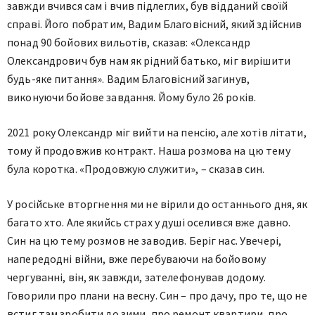
завжди вчився сам і вчив підлеглих, був відданий своїй
справі. Його побратим, Вадим Благовісний, який здійснив
понад 90 бойових вильотів, сказав: «Олександр
Олександрович був нам як рідний батько, міг вирішити
будь-яке питання». Вадим Благовісний загинув,
виконуючи бойове завдання. Йому було 26 років.
2021 року Олександр міг вийти на пенсію, але хотів літати,
тому й продовжив контракт. Наша розмова на цю тему
була коротка. «Продовжую служити», – сказав син.
У російське вторгнення ми не вірили до останнього дня, як
багато хто. Але якийсь страх у душі оселився вже давно.
Син на цю тему розмов не заводив. Беріг нас. Увечері,
напередодні війни, вже перебуваючи на бойовому
чергуванні, він, як завжди, зателефонував додому.
Говорили про плани на весну. Син – про дачу, про те, що не
встиг там зробити до зими, про ремонт квартири, про