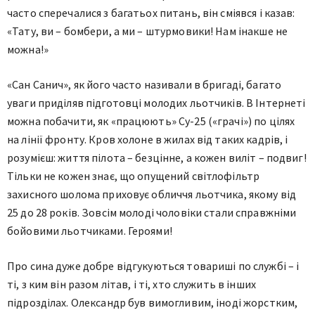
часто сперечалися з багатьох питань, він сміявся і казав:
«Тату, ви – бомбери, а ми – штурмовики! Нам інакше не
можна!»
«Сан Санич», як його часто називали в бригаді, багато
уваги приділяв підготовці молодих льотчиків. В Інтернеті
можна побачити, як «працюють» Су-25 («грачі») по цілях
на лінії фронту. Кров холоне в жилах від таких кадрів, і
розумієш: життя пілота – безцінне, а кожен виліт – подвиг!
Тільки не кожен знає, що опущений світлофільтр
захисного шолома приховує обличчя льотчика, якому від
25 до 28 років. Зовсім молоді чоловіки стали справжніми
бойовими льотчиками. Героями!
Про сина дуже добре відгукуються товариші по службі – і
ті, з ким він разом літав, і ті, хто служить в інших
підрозділах. Олександр був вимогливим, іноді жорстким,