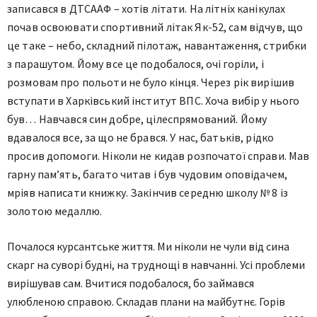
записався в ДТСААФ – хотів літати. На літніх канікулах
почав освоювати спортивний літак Як-52, сам відчув, що
це таке – небо, складний пілотаж, навантаження, стрибки
з парашутом. Йому все це подобалося, очі горіли, і
розмовам про польоти не було кінця. Через рік вирішив
вступати в Харківський інститут ВПС. Хоча вибір у нього
був… Навчався син добре, цілеспрямований. Йому
вдавалося все, за що не брався. У нас, батьків, рідко
просив допомоги. Ніколи не кидав розпочатої справи. Мав
гарну пам’ять, багато читав і був чудовим оповідачем,
мріяв написати книжку. Закінчив середню школу № 8 із
золотою медаллю.
Почалося курсантське життя. Ми ніколи не чули від сина
скарг на суворі будні, на труднощі в навчанні. Усі проблеми
вирішував сам. Вчитися подобалося, бо займався
улюбленою справою. Складав плани на майбутнє. Горів