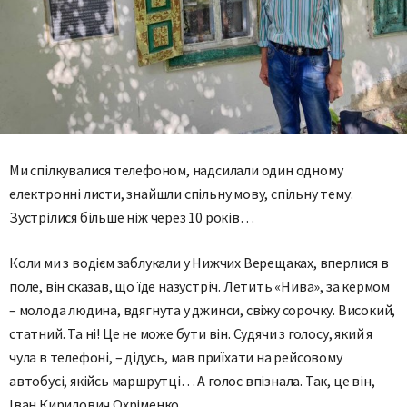
Ми спілкувалися телефоном, надсилали один одному
електрон­ні листи, знайшли спільну мову, спільну тему.
Зустрілися більше ніж через 10 років…
Коли ми з водієм заблукали у Нижчих Верещаках, вперлися в
поле, він сказав, що їде назустріч. Летить «Нива», за кермом
– молода людина, вдягнута у джинси, свіжу сорочку. Високий,
статний. Та ні! Це не може бути він. Судячи з голосу, який я
чула в телефоні, – дідусь, мав приїхати на рейсовому
автобусі, якійсь маршрутці… А голос впізнала. Так, це він,
Іван Кирилович Охріменко.