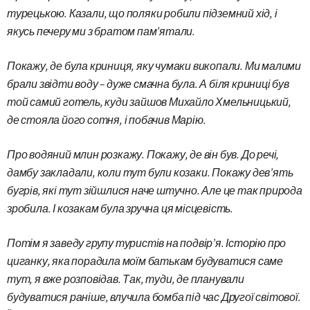
турецькою. Казали, що поляки робили підземний хід, і
якусь печеру ми з братом пам’ятали.
Покажу, де була криниця, яку чумаки викопали. Ми малими
брали звідти воду – дуже смачна була. А біля криниці був
той самий готель, куди зайшов Михайло Хмельницький,
де стояла його сотня, і побачив Марію.
Про водяний млин розкажу. Покажу, де він був. До речі,
дамбу закладали, коли тут були козаки. Покажу дев’ять
бугрів, які тут зійшлися наче штучно. Але це так природа
зробила. І козакам була зручна ця місцевість.
Потім я заведу групу туристів на подвір’я. Історію про
циганку, яка порадила моїм батькам будуватися саме
тут, я вже розповідав. Так, туди, де планували
будуватися раніше, влучила бомба під час Другої світової.