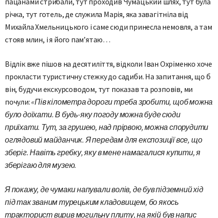
пацанами стрибали, тут проходив Чумацький шлях, тут була
річка, тут готель, де служила Марія, яка завагітніла від
Михайла Хмельницького і саме сюди принесла немовля, а там
стояв млин, і я його пам’ятаю…
Відлік вже пішов на десятиліття, відколи Іван Охріменко хоче
прокласти туристичну стежку до садиби. На запитання, що б
він, будучи екскурсоводом, тут показав та розповів, ми
почули:
«Пів кілометра дороги треба зробити, щоб можна
було доїхати. В будь-яку погоду можна буде сюди
приїхати. Тут, за грушею, над прірвою, можна спорудити
оглядовий майданчик. Я передам для експозиції все, що
зберіг. Навіть гребку, яку в мене намагалися купити, я
зберігаю для музею.
Я покажу, де чумаки напували волів, де був підземний хід
під так званим турецьким кладовищем, бо якось
тракторист вирив могильну плиту, на якій був напис