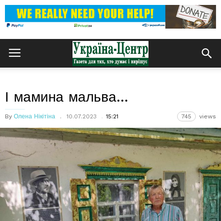
І мамина мальва…
By
Олена Нікітіна
10.07.2023
15:21
745
views