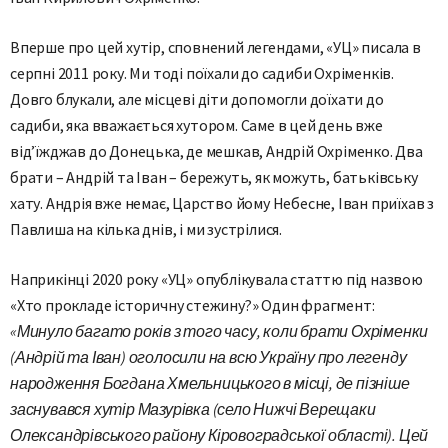
Вперше про цей хутір, сповнений легендами, «УЦ» писала в
серпні 2011 року. Ми тоді поїхали до садиби Охріменків.
Довго блукали, але місцеві діти допомогли доїхати до
садиби, яка вважається хутором. Саме в цей день вже
від’їжджав до Донецька, де мешкав, Андрій Охріменко. Два
брати – Андрій та Іван – бережуть, як можуть, батьківську
хату. Андрія вже немає, Царство йому Небесне, Іван приїхав з
Павлиша на кілька днів, і ми зустрілися.
Наприкінці 2020 року «УЦ» опублікувала статтю під назвою
«Хто прокладе історичну стежину?» Один фрагмент:
«Минуло багато років з того часу, коли брати Охріменки
(Андрій та Іван) оголосили на всю Україну про легенду
народження Богдана Хмельницького в місці, де пізніше
заснувався хутір Мазурівка (село Нижчі Верещаки
Олександрівського району Кіровоградської області). Цей