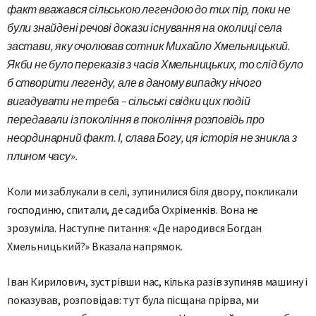
факт вважався сільською легендою до тих пір, поки не
були знайдені речові докази існування на околиці села
застави, яку очолював сотник Михайло Хмельницький.
Якби не було переказів з часів Хмельницьких, то слід було
б створити легенду, але в даному випадку нічого
вигадувати не треба – сільські свідки цих подій
передавали із покоління в покоління розповідь про
неординарний факт. І, слава Богу, ця історія не зникла з
плином часу».
Коли ми заблукали в селі, зупинилися біля двору, покликали
господиню, спитали, де садиба Охріменків. Вона не
зрозуміла. Наступне питання: «Де народився Богдан
Хмельницький?» Вказала напрямок.
Іван Кирилович, зустрівши нас, кілька разів зупиняв машину і
показував, розповідав: тут була пісщана прірва, ми