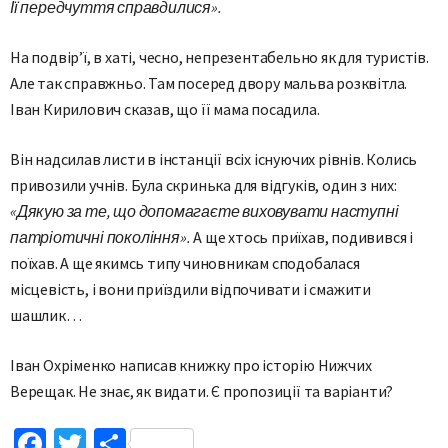
Її передчуття справдилися».
На подвір’ї, в хаті, чесно, непрезентабельно як для туристів.
Але так справжньо. Там посеред двору мальва розквітла.
Іван Кирилович сказав, що її мама посадила.
Він надсилав листи в інстанції всіх існуючих рівнів. Колись
привозили учнів. Була скринька для відгуків, один з них:
«Дякую за те, що допомагаєте виховувати наступні
патріотичні покоління».
А ще хтось приїхав, подивився і
поїхав. А ще якимсь типу чиновникам сподобалася
місцевість, і вони приїздили відпочивати і смажити
шашлик…
Іван Охріменко написав книжку про історію Нижчих
Верещак. Не знає, як видати. Є пропозиції та варіанти?
Facebook
Twitter
Поділитися