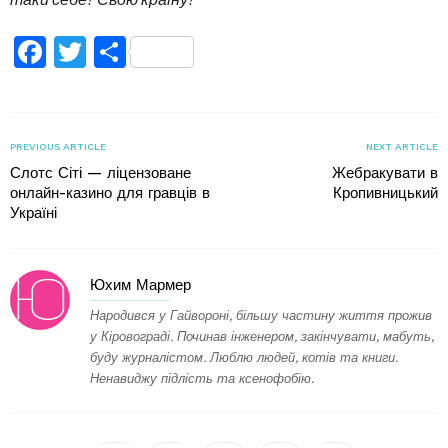
Facebook
Twitter
Поділитися
PREVIOUS ARTICLE
NEXT ARTICLE
Слотс Сіті — ліцензоване
Жебракувати в
онлайн-казино для гравців в
Кропивницький
Україні
Юхим Мармер
Народився у Гайвороні, більшу частину життя прожив
у Кіровограді. Починав інженером, закінчувати, мабуть,
буду журналістом. Люблю людей, котів та книги.
Ненавиджу підлість та ксенофобію.