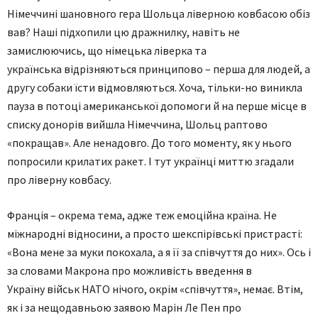
Німеччині шановного гера Шольца ліверною ковбасою обіз
вав? Наші підхопили цю дражнилку, навіть не
замислюючись, що німецька ліверка та
українська відрізняються принципово – перша для людей, а
другу собаки їсти відмовляються. Хоча, тільки-но виникла
пауза в потоці американської допомоги й на перше місце в
списку донорів вийшла Німеччина, Шольц раптово
«покращав». Але ненадовго. До того моменту, як у нього
попросили крилатих ракет. І тут українці миттю згадали
про ліверну ковбасу.
Франція – окрема тема, адже теж емоційна країна. Не
міжнародні відносини, а просто шекспірівські пристрасті:
«Вона мене за муки покохала, а я її за співчуття до них». Ось і
за словами Макрона про можливість введення в
Україну військ НАТО нічого, окрім «співчуття», немає. Втім,
як і за нещодавньою заявою Марін Ле Пен про