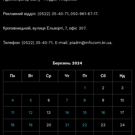
Рекламний відділ: (0522) 35-40-71, 050-961-67-17.
Кропивницький, вулиця Ельворті, 7, офіс 307.
Телефон: (0522) 35-40-71. E-mail: piadm@infocom.kr.ua.
Березень 2024
Пн
Вт
Ср
Чт
Пт
Сб
Нд
1
2
3
4
5
6
7
8
9
10
11
12
13
14
15
16
17
18
19
20
21
22
23
24