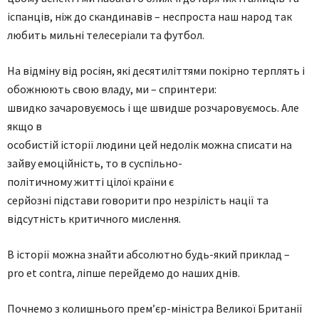
іспанців, ніж до скандинавів – неспроста наш народ так
любить мильні телесеріали та футбол.
На відміну від росіян, які десятиліттями покірно терплять і
обожнюють свою владу, ми – спринтери:
швидко зачаровуємось і ще швидше розчаровуємось. Але
якщо в
особистій історії людини цей недолік можна списати на
зайву емоційність, то в суспільно-
політичному житті цілої країни є
серйозні підстави говорити про незрілість нації та
відсутність критичного мислення.
В історії можна знайти абсолютно будь-який приклад –
pro et contra, ліпше перейдемо до наших днів.
Почнемо з колишнього прем’єр-міністра Великої Британії