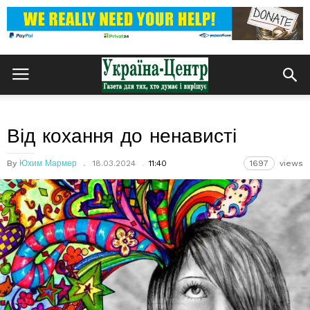
Від кохання до ненависті
By
Юхим Мармер
18.03.2024
11:40
1697
views