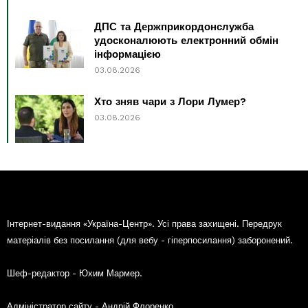
ДПС та Держприкордонслужба
удосконалюють електронний обмін
інформацією
03.08.2026
Хто зняв чари з Лори Лумер?
03.08.2026
Інтернет-видання «Україна-Центр». Усі права захищені. Передрук
матеріалів без посилання (для вебу - гіперпосилання) заборонений.
Шеф-редактор - Юхим Мармер.
Адміністратор сайту - Андрій Флоренко.