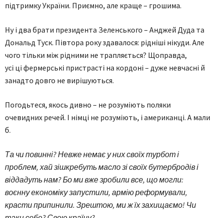
підтримку України. Приємно, але краще – грошима.
Ну і два брати президента Зеленського – Анджей Дуда та
Дональд Туск. Півтора року здавалося: рідніші нікуди. Але
чого тільки між рідними не трапляється? Щоправда,
усі ці фермерські пристрасті на кордоні – дуже невчасні й
занадто довго не вирішуються.
Погодьтеся, якось дивно – не розуміють поляки
очевидних речей. І німці не розуміють, і американці. А мали
б.
Та чи повинні? Невже немає у них своїх турбот і
проблем, хай зішкребуть масло зі своїх бутербродів і
віддадуть нам? Бо ми вже зробили все, що могли:
воєнну економіку запустили, армію реформували,
красти припинили. Зрештою, ми ж їх захищаємо! Чи
таки себе? Свою країну?