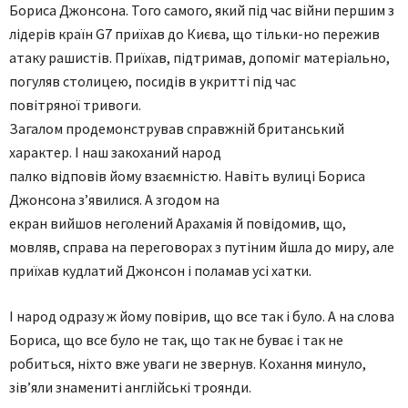
Бориса Джонсона. Того самого, який під час війни першим з
лідерів країн G7 приїхав до Києва, що тільки-но пережив
атаку рашистів. Приїхав, підтримав, допоміг матеріально,
погуляв столицею, посидів в укритті під час
повітряної тривоги.
Загалом продемонстрував справжній британський
характер. І наш закоханий народ
палко відповів йому взаємністю. Навіть вулиці Бориса
Джонсона з’явилися. А згодом на
екран вийшов неголений Арахамія й повідомив, що,
мовляв, справа на переговорах з путіним йшла до миру, але
приїхав кудлатий Джонсон і поламав усі хатки.
І народ одразу ж йому повірив, що все так і було. А на слова
Бориса, що все було не так, що так не буває і так не
робиться, ніхто вже уваги не звернув. Кохання минуло,
зів’яли знамениті англійські троянди.