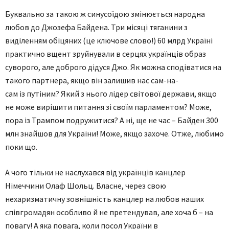
Буквально за такою ж синусоїдою змінюється народна
любов до Джозефа Байдена. Три місяці тяганини з
виділенням обіцяних (це ключове слово!) 60 млрд Україні
практично вщент зруйнували в серцях українців образ
суворого, але доброго дідуся Джо. Як можна сподіватися на
такого партнера, якщо він залишив нас сам-на-
сам із путіним? Який з нього лідер світової держави, якщо
не може вирішити питання зі своїм парламентом? Може,
пора із Трампом подружитися? А ні, ще не час – Байден 300
млн знайшов для України! Може, якщо захоче. Отже, любимо
поки що.
А чого тільки не наслухався від українців канцлер
Німеччини Олаф Шольц. Власне, через свою
нехаризматичну зовнішність канцлер на любов наших
співгромадян особливо й не претендував, але хоча б – на
повагу! А яка повага, коли посол України в