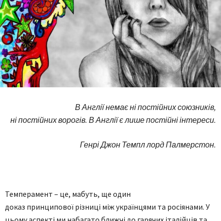
В Англії немає ні постійних союзників,
ні постійних ворогів. В Англії є лише постійні інтереси.
Генрі Джон Темпл лорд Палмерстон.
Темперамент – це, мабуть, ще один
доказ принципової різниці між українцями та росіянами. У
цьому аспекті ми набагато ближчі до гарячих італійців та