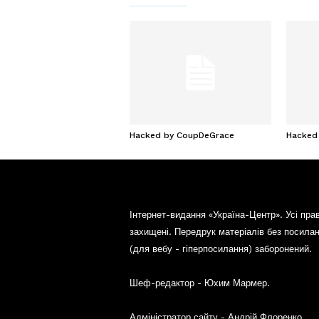
Hacked by CoupDeGrace
Hacked
Інтернет-видання «Україна-Центр». Усі пра
захищені. Передрук матеріалів без посила
(для вебу - гіперпосилання) заборонений.
Шеф-редактор - Юхим Мармер.
Адміністратор сайту - Андрій Флоренко.