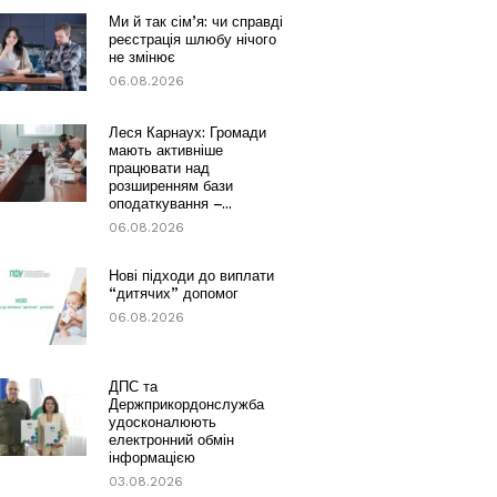
Ми й так сім’я: чи справді
реєстрація шлюбу нічого
не змінює
06.08.2026
Леся Карнаух: Громади
мають активніше
працювати над
розширенням бази
оподаткування –...
06.08.2026
Нові підходи до виплати
“дитячих” допомог
06.08.2026
ДПС та
Держприкордонслужба
удосконалюють
електронний обмін
інформацією
03.08.2026