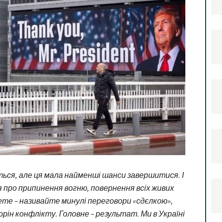
ються, але ця мала найменші шанси завершитися. І
 про припинення вогню, повернення всіх живих
чете – називайте минулі переговори «сдєлкою»,
орін конфлікту. Головне – результат. Ми в Україні