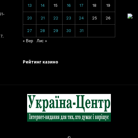
13
14
15
16
17
18
19
61-
20
21
22
23
24
25
26
27
28
29
30
31
7.
« Вер
Лис »
Рейтинг казино
©