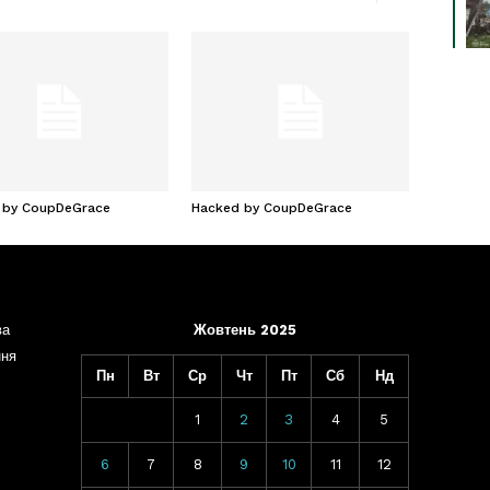
 by CoupDeGrace
Hacked by CoupDeGrace
ва
Жовтень 2025
ння
Пн
Вт
Ср
Чт
Пт
Сб
Нд
1
2
3
4
5
6
7
8
9
10
11
12