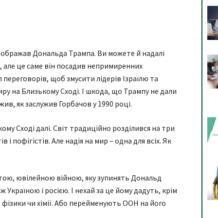
і ображав Дональда Трампа. Ви можете й надалі
, але це саме він посадив непримиренних
іл переговорів, щоб змусити лідерів Ізраїлю та
ру на Близькому Сході. І шкода, що Трампу не дали
жив, як заслужив Горбачов у 1990 році.
кому Сході далі. Світ традиційно розділився на три
в і пофігістів. Але надія на мир – одна для всіх. Як
тою, ювілейною війною, яку зупинять Дональд
ж Україною і росією. І нехай за це йому дадуть, крім
з фізики чи хімії. Або перейменують ООН на його