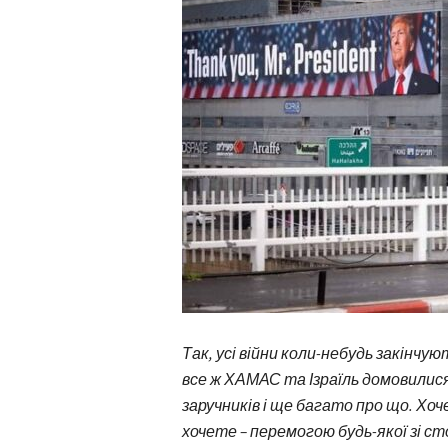
Так, усі війни коли-небудь закінчу
все ж ХАМАС та Ізраїль домовилися
заручників і ще багато про що. Хо
хочете – перемогою будь-якої зі ст