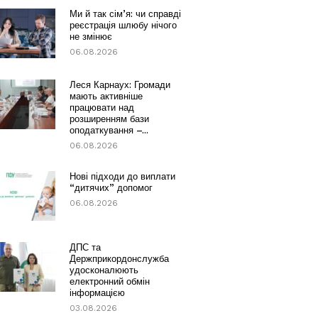
Ми й так сім’я: чи справді
реєстрація шлюбу нічого
не змінює
06.08.2026
Леся Карнаух: Громади
мають активніше
працювати над
розширенням бази
оподаткування –...
06.08.2026
Нові підходи до виплати
“дитячих” допомог
06.08.2026
ДПС та
Держприкордонслужба
удосконалюють
електронний обмін
інформацією
03.08.2026