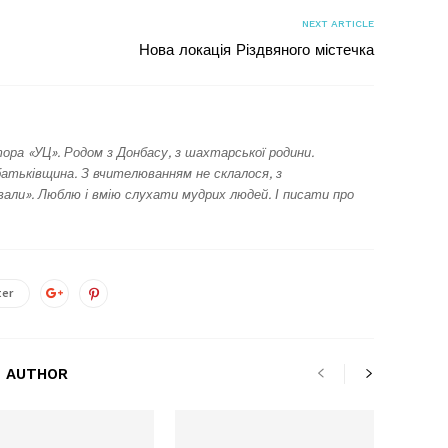
NEXT ARTICLE
Нова локація Різдвяного містечка
ора «УЦ». Родом з Донбасу, з шахтарської родини.
батьківщина. З вчителюванням не склалося, з
ли». Люблю і вмію слухати мудрих людей. І писати про
ter
 AUTHOR