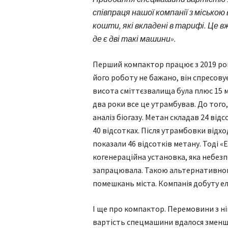
співпраця нашої компанії з місько
кошти, які вкладені в тарифі. Це в
де є дві такі машини».
Перший компактор працює з 2019 рок
його роботу не бажано, він спресовує
висота сміттєзвалища була плюс 15 м
два роки все це утрамбував. До тог
аналіз біогазу. Метан складав 24 ві
40 відсотках. Після утрамбовки відх
показали 46 відсотків метану. Тоді «
когенераційна установка, яка небез
запрацювала. Такою альтернативною
помешкань міста. Компанія добуту е
І ще про компактор. Перемовини з н
вартість спецмашини вдалося зменши