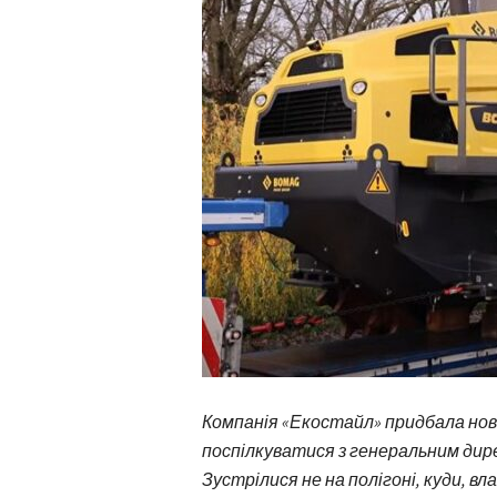
Компанія «Екостайл» придбала нов
поспілкуватися з генеральним ди
Зустрілися не на полігоні, куди, вл