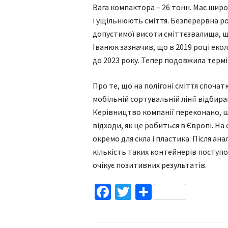
Вага компактора – 26 тонн. Має шир
і ущільнюють сміття. Безперервна р
допустимої висоти сміттєзвалища, щ
Іванюк зазначив, що в 2019 році еко
до 2023 року. Тепер подовжила термін
Про те, що на полігоні сміття спочат
мобільній сортувальній лінії відбира
Керівництво компанії переконано, 
відходи, як це робиться в Європі. Н
окремо для скла і пластика. Після ан
кількість таких контейнерів поступ
очікує позитивних результатів.
Facebook
Twitter
Поділитис