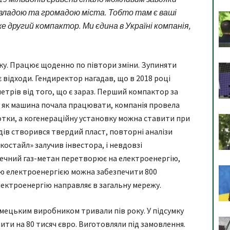
ю владою та громадою міста. Тобто там є ваші
же другий компактор. Ми єдина в Україні компанія,
у. Працює щоденно по півтори зміни. Зупиняти
 відходи. Гендиректор нагадав, що в 2018 році
етрів від того, що є зараз. Перший компактор за
о, як машина почала працювати, компанія провела
дсотки, а когенераційну установку можна ставити при
одів створився твердий пласт, повторні аналізи
Екостайл» залучив інвестора, і невдовзі
печний газ-метан перетворює на електроенергію,
 електроенергією можна забезпечити 800
лектроенергію направляє в загальну мережу.
імецьким виробником тривали пів року. У підсумку
ти на 80 тисяч євро. Виготовляли під замовлення.