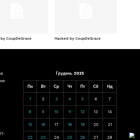
 by CoupDeGrace
Hacked by CoupDeGrace
ва
Грудень 2025
ння
Пн
Вт
Ср
Чт
Пт
Сб
Нд
1
2
3
4
5
6
7
8
9
10
11
12
13
14
15
16
17
18
19
20
21
61-
22
23
24
25
26
27
28