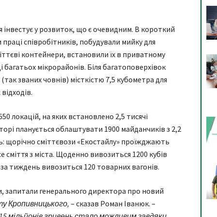
тя інвестує у розвиток, що є очевидним. В короткий
 праці співробітників, побудували мийку для
іттєві контейнери, встановили їх в приватному
і багатьох мікрорайонів. Біля багатоповерхівок
так званих човнів) місткістю 7,5 кубометра для
відходів.
650 локацій, на яких встановлено 2,5 тисячі
торі планується облаштувати 1900 майданчиків з 2,2
ь: щорічно сміттєвози «Екостайлу» проїжджають
е сміття з міста. Щоденно вивозиться 1200 кубів
: за тиждень вивозиться 120 товарних вагонів.
 запитали генерального директора про новий
ту Кропивницького,
– сказав Роман Іванюк. –
5 мільйонів гривень стало можливим завдяки