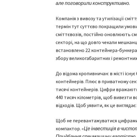
але поговорили конструктивно.
Компанія з вивозу та утилізації сміт
термін тут суттєво покращили умови
сміттєвозів, постійно оновлюють см
секторі, на що довго чекали мешканц
встановлено 22 контейнера-бункера (
збору великогабаритних і ремонтних 
До відома кропивничан: в місті існує 
контейнерів. Плюс в приватному сек
тисячі контейнерів. Цифри вражают
440 тисяч кілометрів, щоб вивезти вс
відходів. Щоб уявити, як це виглядає
Щоб не перевантажуватися цифрами,
компактор.
«Це інвестиція в чисто
Придбання спецмашини вартістю 1