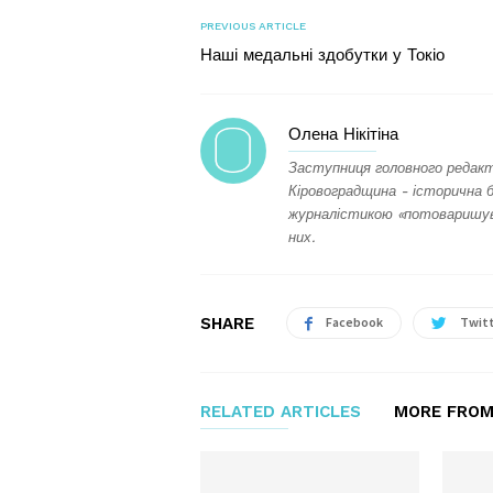
PREVIOUS ARTICLE
Наші медальні здобутки у Токіо
Олена Нікітіна
Заступниця головного редакт
Кіровоградщина - історична 
журналістикою «потоваришува
них.
SHARE
Facebook
Twit
RELATED ARTICLES
MORE FROM