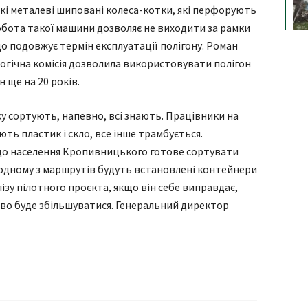
окі металеві шиповані колеса-котки, які перфорують
обота такої машини дозволяє не виходити за рамки
о подовжує термін експлуатації полігону. Роман
логічна комісія дозволила використовувати полігон
 ще на 20 років.
ку сортують, напевно, всі знають. Працівники на
ють пластик і скло, все інше трамбується.
що населення Кропивницького готове сортувати
а одному з маршрутів будуть встановлені контейнери
алізу пілотного проєкта, якщо він себе виправдає,
ово буде збільшуватися. Генеральний директор
я