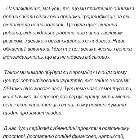
– Найважливіше, мабуть, те, що ми практично одними з
перших здали військовій прийомці фортифікації, за які
відповідала наша область. Це була дуже складна
робота, відповідальна робота, пов’язана з великим
ризиком, з великою організаційною складовою. Наша
область її виконала. І для нас це і велика честь, і велика
відповідальність, що ми не підвели військових.
Також ми чимало збудували в громадах і в обласному
центрі сертифікованих укриттів, вже згідно з новими
ДБНами військового часу. Тут нема чого коментувати,
ми ж бачимо, як агресор розтерзує країну, мирні міста і
села і який характер цієї війни, тому повинні думати
щодня про захист людей.
В нас були серйозні субвенційні проєкти в освітньому
просторі, достатньо солідні фінансово, наприклад,