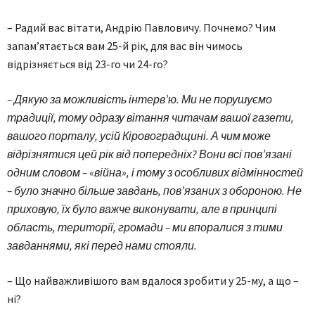
– Радий вас вітати, Андрію Павловичу. Почнемо? Чим
запам’ятається вам 25-й рік, для вас він чимось
відрізняється від 23-го чи 24-го?
– Дякую за можливість інтерв’ю. Ми не порушуємо
традиції, тому одразу вітання читачам вашої газети,
вашого порталу, усій Кіровоградщині. А чим може
відрізнятися цей рік від попередніх? Вони всі пов’язані
одним словом – «війна», і тому з особливих відмінностей
– було значно більше завдань, пов’язаних з обороною. Не
приховую, їх було важче виконувати, але в принципі
область, території, громади – ми впоралися з тими
завданнями, які перед нами стояли.
– Що найважливішого вам вдалося зробити у 25-му, а що –
ні?