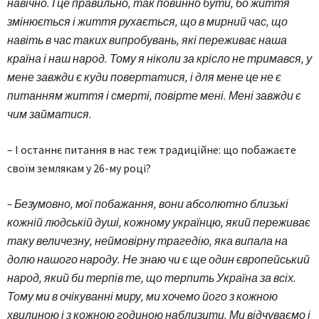
навічно. І це правильно, так повинно бути, бо життя
змінюється і життя рухається, що в мирний час, що
навіть в час таких випробувань, які переживає наша
країна і наш народ. Тому я ніколи за крісло не тримався, у
мене завжди є куди повертатися, і для мене це не є
питанням життя і смерті, повірте мені. Мені завжди є
чим займатися.
– І останнє питання в нас теж традиційне: що побажаєте
своїм землякам у 26-му році?
– Безумовно, мої побажання, вони абсолютно близькі
кожній людській душі, кожному українцю, який переживає
таку величезну, неймовірну трагедію, яка випала на
долю нашого народу. Не знаю чи є ще один європейський
народ, який би терпів те, що терпить Україна за всіх.
Тому ми в очікуванні миру, ми хочемо його з кожною
хвилиною і з кожною годиною наблизити. Ми відчуваємо і