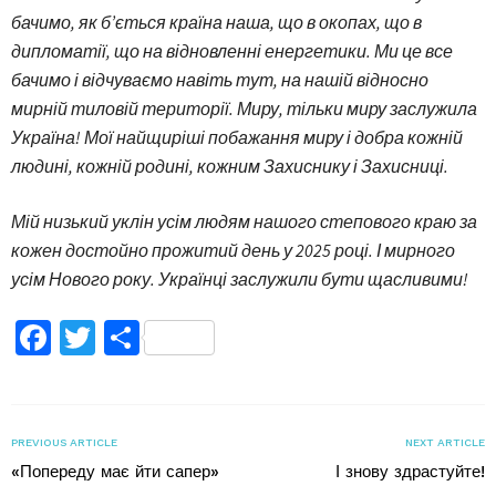
бачимо, як б’ється країна наша, що в окопах, що в
дипломатії, що на відновленні енергетики. Ми це все
бачимо і відчуваємо навіть тут, на нашій відносно
мирній тиловій території. Миру, тільки миру заслужила
Україна! Мої найщиріші побажання миру і добра кожній
людині, кожній родині, кожним Захиснику і Захисниці.
Мій низький уклін усім людям нашого степового краю за
кожен достойно прожитий день у 2025 році. І мирного
усім Нового року. Українці заслужили бути щасливими!
Facebook
Twitter
Поділитися
PREVIOUS ARTICLE
NEXT ARTICLE
«Попереду має йти сапер»
І знову здрастуйте!