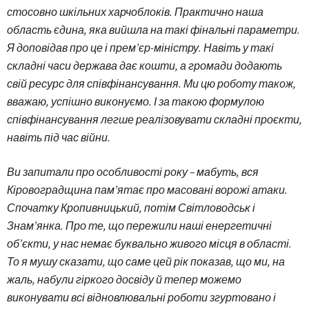
стосовно шкільних харчоблоків. Практично наша
область єдина, яка вийшла на такі фінальні параметри.
Я доповідав про це і прем’єр-міністру. Навіть у такі
складні часи держава дає кошти, а громади додають
свій ресурс для співфінансування. Ми цю роботу також,
вважаю, успішно виконуємо. І за такою формулою
співфінансування легше реалізовувати складні проєкти,
навіть під час війни.
Ви запитали про особливості року – мабуть, вся
Кіровоградщина пам’ятає про масовані ворожі атаки.
Спочатку Кропивницький, потім Світловодськ і
Знам’янка. Про те, що пережили наші енергетичні
об’єкти, у нас немає буквально живого місця в області.
То я мушу сказати, що саме цей рік показав, що ми, на
жаль, набули гіркого досвіду й тепер можемо
виконувати всі відновлювальні роботи згуртовано і