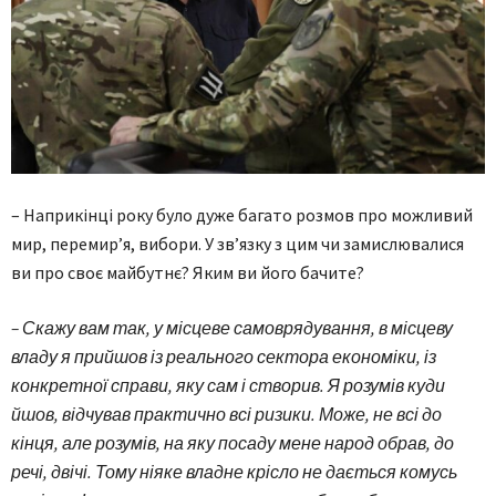
– Наприкінці року було дуже багато розмов про можливий
мир, перемир’я, вибори. У зв’язку з цим чи замислювалися
ви про своє майбутнє? Яким ви його бачите?
– Скажу вам так, у місцеве самоврядування, в місцеву
владу я прийшов із реального сектора економіки, із
конкретної справи, яку сам і створив. Я розумів куди
йшов, відчував практично всі ризики. Може, не всі до
кінця, але розумів, на яку посаду мене народ обрав, до
речі, двічі. Тому ніяке владне крісло не дається комусь