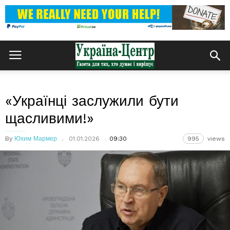
«Українці заслужили бути
щасливими!»
By
Юхим Мармер
01.01.2026
09:30
995
views