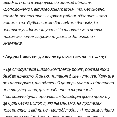
швидко. І коли я звернувся до громад області:
«Допоможемо Світловодську разом», то, безумовно,
громади зголосилися і гуртом райони з’їхалися – хто
грішми, хто будівельними бригадами допоміг, і в
основному відремонтували Світловодськ, а потім
таким же чином відремонтували й допомогли і
Знам’янці.
– Андрію Павловичу, а що не вдалося виконати в 25-му?
– Це стосується цілого комплексу робіт, пов’язаних з
безбар’єрністю. Я знаю, питання дуже чутливе. Хочу ще
раз повторити, що обласний центр – учасник пілотного
проекту держави, це не забаганка територій.
Нещодавно була перевірка амбасадорів цього проєкту –
це були безногі хлопці, які інвалідами, на протезах
повернулися з війни, це – молоді люди, які першими пішли
захищати країну, і вони заслужили на повагу, увагу і