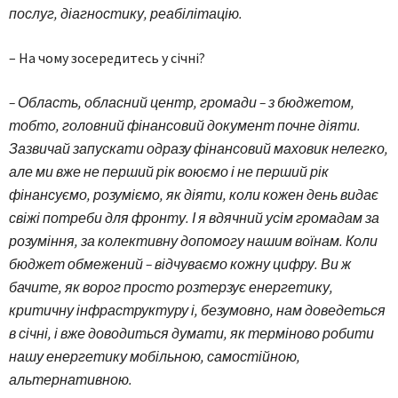
послуг, діагностику, реабілітацію.
– На чому зосередитесь у січні?
– Область, обласний центр, громади – з бюджетом,
тобто, головний фінансовий документ почне діяти.
Зазвичай запускати одразу фінансовий маховик нелегко,
але ми вже не перший рік воюємо і не перший рік
фінансуємо, розуміємо, як діяти, коли кожен день видає
свіжі потреби для фронту. І я вдячний усім громадам за
розуміння, за колективну допомогу нашим воїнам. Коли
бюджет обмежений – відчуваємо кожну цифру. Ви ж
бачите, як ворог просто розтерзує енергетику,
критичну інфраструктуру і, безумовно, нам доведеться
в січні, і вже доводиться думати, як терміново робити
нашу енергетику мобільною, самостійною,
альтернативною.