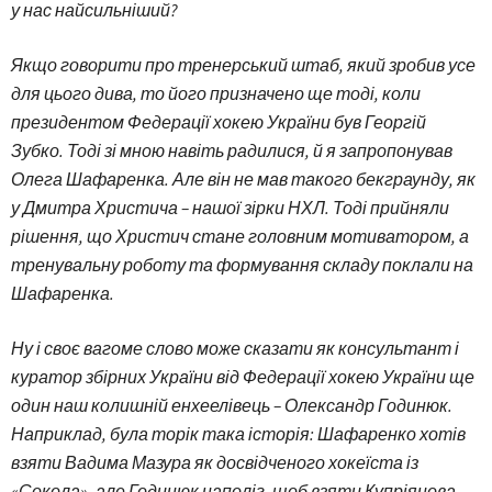
у нас найсильніший?
Якщо говорити про тренерський штаб, який зробив усе
для цього дива, то його призначено ще тоді, коли
президентом Федерації хокею України був Георгій
Зубко. Тоді зі мною навіть радилися, й я запропонував
Олега Шафаренка. Але він не мав такого бекграунду, як
у Дмитра Христича – нашої зірки НХЛ. Тоді прийняли
рішення, що Христич стане головним мотиватором, а
тренувальну роботу та формування складу поклали на
Шафаренка.
Ну і своє вагоме слово може сказати як консультант і
куратор збірних України від Федерації хокею України ще
один наш колишній енхеелівець – Олександр Годинюк.
Наприклад, була торік така історія: Шафаренко хотів
взяти Вадима Мазура як досвідченого хокеїста із
«Сокола», але Годинюк наполіг, щоб взяти Купріянова.