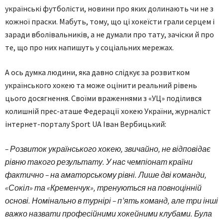
українські футболісти, новини про яких долинають чи не з
кожної праски. Мабуть, тому, що ці хокеїсти грали серцем і
заради вболівальників, а не думали про тату, зачіски й про
те, що про них напишуть у соціальних мережах.
А ось думка людини, яка давно слідкує за розвитком
українського хокею та може оцінити реальний рівень
цього досягнення. Своїми враженнями з «УЦ» поділився
колишній прес-аташе Федерації хокею України, журналіст
інтернет-порталу Sport UA Іван Вербицький:
– Розвиток українського хокею, звичайно, не відповідає
рівню такого результату. У нас чемпіонат країни
фактично – на аматорському рівні. Лише дві команди,
«Сокіл» та «Кременчук», тренуються на повноцінній
основі. Номінально в турнірі – п’ять команд, але три інші
важко назвати професійними хокейними клубами. Була