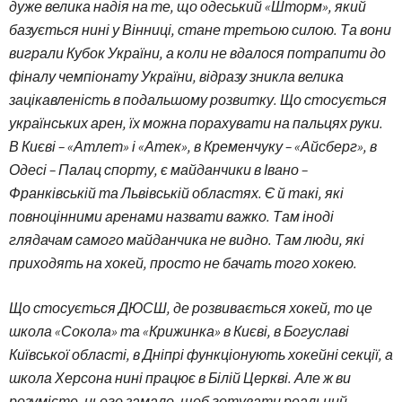
дуже велика надія на те, що одеський «Шторм», який
базується нині у Вінниці, стане третьою силою. Та вони
виграли Кубок України, а коли не вдалося потрапити до
фіналу чемпіонату України, відразу зникла велика
зацікавленість в подальшому розвитку. Що стосується
українських арен, їх можна порахувати на пальцях руки.
В Києві – «Атлет» і «Атек», в Кременчуку – «Айсберг», в
Одесі – Палац спорту, є майданчики в Івано –
Франківській та Львівській областях. Є й такі, які
повноцінними аренами назвати важко. Там іноді
глядачам самого майданчика не видно. Там люди, які
приходять на хокей, просто не бачать того хокею.
Що стосується ДЮСШ, де розвивається хокей, то це
школа «Сокола» та «Крижинка» в Києві, в Богуславі
Київської області, в Дніпрі функціонують хокейні секції, а
школа Херсона нині працює в Білій Церкві. Але ж ви
розумієте, цього замало, щоб готувати реальний