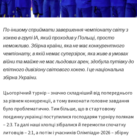
По-іншому сприймати завершення чемпіонату світу з
хокею в групі ІА, який проходив у Польщі, просто
неможливо. Збірна країни, яка не має конкурентного
чемпіонату, в якій немає суперзірок, яка живе в умовах
війни та майже не має льодових арен, здобула путівку до
елітного дивізіону світового хокею. І це національна
збірна України.
Цьогорічний турнір – значно складніший від попереднього
за рівнем конкуренції, а тому виконати головне завдання
було проблематично. Тим більше, що в стартовому
поєдинку українці поступилися господарям турніру полякам
– 2:3. Та далі наші хлопці зібралися й перемогли спочатку
литовців – 2:1, а потім і учасників Олімпіади-2026 – збірну