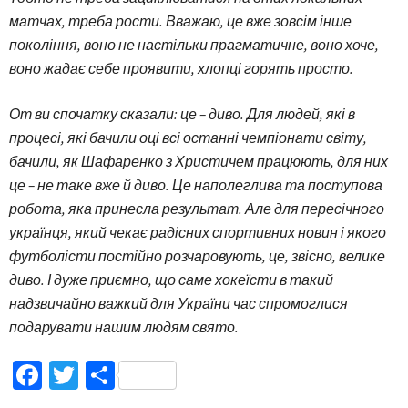
матчах, треба рости. Вважаю, це вже зовсім інше
покоління, воно не настільки прагматичне, воно хоче,
воно жадає себе проявити, хлопці горять просто.
От ви спочатку сказали: це – диво. Для людей, які в
процесі, які бачили оці всі останні чемпіонати світу,
бачили, як Шафаренко з Христичем працюють, для них
це – не таке вже й диво. Це наполеглива та поступова
робота, яка принесла результат. Але для пересічного
українця, який чекає радісних спортивних новин і якого
футболісти постійно розчаровують, це, звісно, велике
диво. І дуже приємно, що саме хокеїсти в такий
надзвичайно важкий для України час спромоглися
подарувати нашим людям свято.
Facebook
Twitter
Поділитися