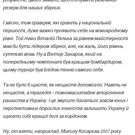
резерв для наших збірних.
І звісно, тим гравцям, які грають у національній
першості, дуже важко проявити себе на міжнародному
рівні. Той таки Віталій Лялька за рівнем майстерності
мав би бути лідером збірної, але, на жаль, його рівень
суттєво впав. Ну а Віктор Захаров, який на
попередньому чемпіонаті був кращим бомбардиром,
цьому турнірі був блідою тінню самого себе.
Та не було б щастя, як нещастя допомогло. Навіть не
нещастя, а трагедія – повномасштабне вторгнення
рашистів в Україну. І це змусило багатьох зовсім юних і
перспективних дорослих хокеїстів залишити Україну й
шукати собі кращої долі за кордоном.
Ну, от взяти, наприклад, Миколу Косарєва 2007 року