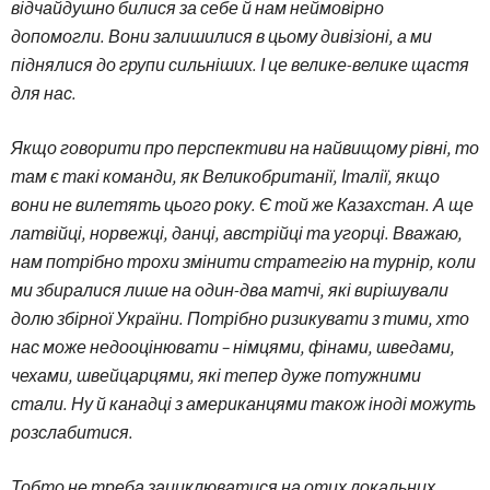
відчайдушно билися за себе й нам неймовірно
допомогли. Вони залишилися в цьому дивізіоні, а ми
піднялися до групи сильніших. І це велике-велике щастя
для нас.
Якщо говорити про перспективи на найвищому рівні, то
там є такі команди, як Великобританії, Італії, якщо
вони не вилетять цього року. Є той же Казахстан. А ще
латвійці, норвежці, данці, австрійці та угорці. Вважаю,
нам потрібно трохи змінити стратегію на турнір, коли
ми збиралися лише на один-два матчі, які вирішували
долю збірної України. Потрібно ризикувати з тими, хто
нас може недооцінювати – німцями, фінами, шведами,
чехами, швейцарцями, які тепер дуже потужними
стали. Ну й канадці з американцями також іноді можуть
розслабитися.
Тобто не треба зациклюватися на отих локальних