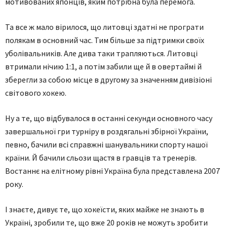
мотивованих японців, яким потрібна була перемога.
Та все ж мало вірилося, що литовці здатні не програти
полякам в основний час. Тим більше за підтримки своїх
уболівальників. Але дива таки трапляються. Литовці
втримали нічию 1:1, а потім забили ще й в овертаймі й
зберегли за собою місце в другому за значенням дивізіоні
світового хокею.
Ну а те, що відбувалося в останні секунди основного часу
завершальної гри турніру в роздягальні збірної України,
певно, бачили всі справжні шанувальники спорту нашої
країни. Й бачили сльози щастя в гравців та тренерів.
Востаннє на елітному рівні Україна була представлена 2007
року.
І знаєте, дивує те, що хокеїсти, яких майже не знають в
Україні, зробили те, що вже 20 років не можуть зробити