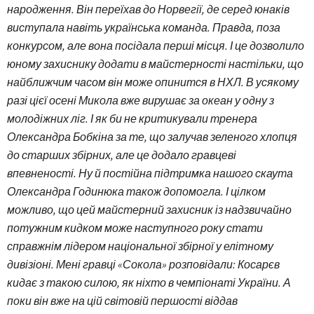
народження. Він переїхав до Норвегії, де серед юнаків
виступала навіть українська команда. Правда, поза
конкурсом, але вона посідала перші місця. І це дозволило
юному захиснику додати в майстерності настільки, що
найближчим часом він може опинится в НХЛ. В усякому
разі цієї осені Микола вже вирушає за океан у одну з
молодіжних ліг. І як би не критикували тренера
Олександра Бобкіна за те, що залучав зеленого хлопця
до старших збірних, але це додало гравцеві
впевненості. Ну й постійна підтримка нашого скаута
Олександра Годинюка також допомогла. І цілком
можливо, що цей майстерний захисник із надзвичайно
потужним кидком може наступного року стати
справжнім лідером національної збірної у елітному
дивізіоні. Мені гравці «Сокола» розповідали: Косарєв
кидає з такою силою, як ніхто в чемпіонаті України. А
поки він вже на цій світовій першості віддав