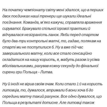
На початку чемпіонату світу мені здалося, що в перших
двох поєдинках наші тренери ще шукали ідеальні
поєднання. Команда, м’яко кажучи, справляла враження
сируватої. Бракувало спільної ігрової практики й
відчувалася незіграність ланок. Якби перед стартом
було два-три контрольні матчі, то, гадаю, полякам на
старті ми не поступилися б. Ну а вже під час
завершального матчу, коли все стало сенсаційно
складатися на нашу користь, я, мабуть разом із усіма
вболівальниками, рахував кожну секунду до фінальної
сирени гри Польща – Литва.
Ну й іноді не вірив своїм очам. Коли стало 1:0 на користь
литовців, то, думалося, втримали б вони хоча б до
середини матчу такий рахунок. Все одно думалося, що
Польща в результаті дотисне. Але литовці також