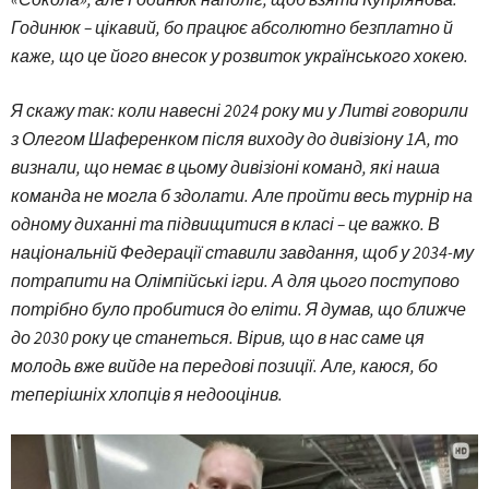
Годинюк – цікавий, бо працює абсолютно безплатно й
каже, що це його внесок у розвиток українського хокею.
Я скажу так: коли навесні 2024 року ми у Литві говорили
з Олегом Шаференком після виходу до дивізіону 1А, то
визнали, що немає в цьому дивізіоні команд, які наша
команда не могла б здолати. Але пройти весь турнір на
одному диханні та підвищитися в класі – це важко. В
національній Федерації ставили завдання, щоб у 2034-му
потрапити на Олімпійські ігри. А для цього поступово
потрібно було пробитися до еліти. Я думав, що ближче
до 2030 року це станеться. Вірив, що в нас саме ця
молодь вже вийде на передові позиції. Але, каюся, бо
теперішніх хлопців я недооцінив.