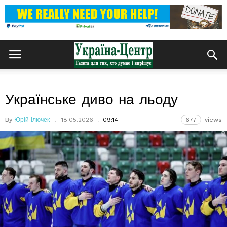
Українське диво на льоду
By
Юрій Ілючек
18.05.2026
09:14
677
views