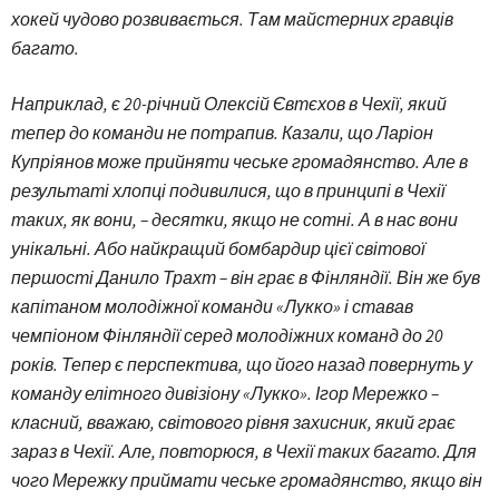
хокей чудово розвивається. Там майстерних гравців
багато.
Наприклад, є 20-річний Олексій Євтєхов в Чехії, який
тепер до команди не потрапив. Казали, що Ларіон
Купріянов може прийняти чеське громадянство. Але в
результаті хлопці подивилися, що в принципі в Чехії
таких, як вони, – десятки, якщо не сотні. А в нас вони
унікальні. Або найкращий бомбардир цієї світової
першості Данило Трахт – він грає в Фінляндії. Він же був
капітаном молодіжної команди «Лукко» і ставав
чемпіоном Фінляндії серед молодіжних команд до 20
років. Тепер є перспектива, що його назад повернуть у
команду елітного дивізіону «Лукко». Ігор Мережко –
класний, вважаю, світового рівня захисник, який грає
зараз в Чехії. Але, повторюся, в Чехії таких багато. Для
чого Мережку приймати чеське громадянство, якщо він