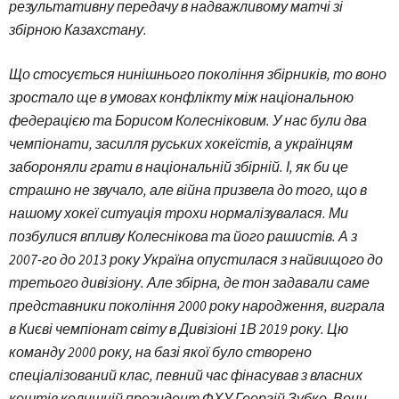
результативну передачу в надважливому матчі зі
збірною Казахстану.
Що стосується нинішнього покоління збірників, то воно
зростало ще в умовах конфлікту між національною
федерацією та Борисом Колесніковим. У нас були два
чемпіонати, засилля руських хокеїстів, а українцям
забороняли грати в національній збірній. І, як би це
страшно не звучало, але війна призвела до того, що в
нашому хокеї ситуація трохи нормалізувалася. Ми
позбулися впливу Колеснікова та його рашистів. А з
2007-го до 2013 року Україна опустилася з найвищого до
третього дивізіону. Але збірна, де тон задавали саме
представники покоління 2000 року народження, виграла
в Києві чемпіонат світу в Дивізіоні 1В 2019 року. Цю
команду 2000 року, на базі якої було створено
спеціалізований клас, певний час фінасував з власних
коштів колишній президент ФХУ Георгій Зубко. Вони