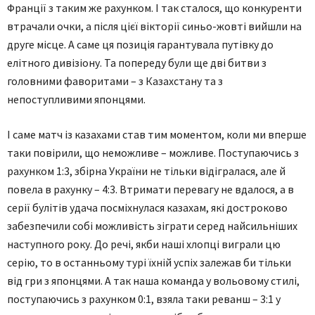
Франції з таким же рахунком. І так сталося, що конкуренти
втрачали очки, а після цієї вікторії синьо-жовті вийшли на
друге місце. А саме ця позиція гарантувала путівку до
елітного дивізіону. Та попереду були ще дві битви з
головними фаворитами – з Казахстану та з
непоступливими японцями.
І саме матч із казахами став тим моментом, коли ми вперше
таки повірили, що неможливе – можливе. Поступаючись з
рахунком 1:3, збірна України не тільки відігралася, але й
повела в рахунку – 4:3. Втримати перевагу не вдалося, а в
серії булітів удача посміхнулася казахам, які достроково
забезпечили собі можливість зіграти серед найсильніших
наступного року. До речі, якби наші хлопці виграли цю
серію, то в останньому турі їхній успіх залежав би тільки
від гри з японцями. А так наша команда у вольовому стилі,
поступаючись з рахунком 0:1, взяла таки реванш – 3:1 у