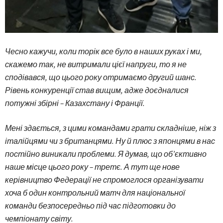
Чесно кажучи, коли торік все було в наших руках і ми,
скажемо так, не витримали цієї напруги, то я не
сподівався, що цього року отримаємо другий шанс.
Рівень конкуренції став вищим, адже доєдналися
потужні збірні – Казахстану і Франції.
Мені здається, з цими командами грати складніше, ніж з
італійцями чи з британцями. Ну й плюс з японцями в нас
постійно виникали проблеми. Я думав, що об’єктивно
наше місце цього року – третє. А тут ще нове
керівництво Федерації не спромоглося організувати
хоча б один контрольний матч для національної
команди безпосередньо під час підготовки до
чемпіонату світу.