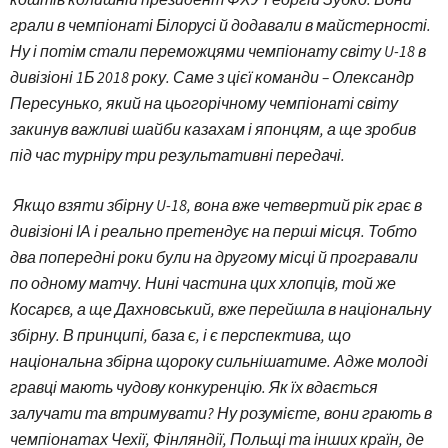
грали в чемпіонаті Білорусі й додавали в майстерності.
Ну і потім стали переможцями чемпіонату світу U-18 в
дивізіоні 1Б 2018 року. Саме з цієї команди – Олександр
Пересунько, який на цьогорічному чемпіонаті світу
закинув важливі шайби казахам і японцям, а ще зробив
під час турніру три результативні передачі.
Якщо взяти збірну U-18, вона вже четвертий рік грає в
дивізіоні ІА і реально претендує на перші місця. Тобто
два попередні роки були на другому місці й програвали
по одному матчу. Нині частина цих хлопців, той же
Косарєв, а ще Дахновський, вже перейшла в національну
збірну. В принципі, база є, і є перспектива, що
національна збірна щороку сильнішатиме. Адже молоді
гравці мають чудову конкуренцію. Як їх вдається
залучати та втримувати? Ну розумієте, вони грають в
чемпіонатах Чехії, Фінляндії, Польщі та інших країн, де