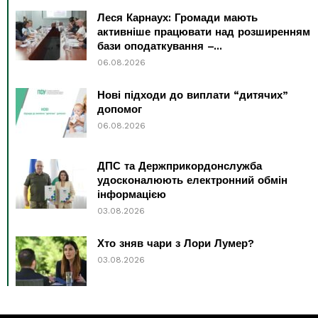
Леся Карнаух: Громади мають
активніше працювати над розширенням
бази оподаткування –...
06.08.2026
Нові підходи до виплати “дитячих”
допомог
06.08.2026
ДПС та Держприкордонслужба
удосконалюють електронний обмін
інформацією
03.08.2026
Хто зняв чари з Лори Лумер?
03.08.2026