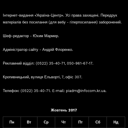
Інтернет-видання «Україна-Центр». Усі права захищені. Передрук
матеріалів без посилання (для вебу - гіперпосилання) заборонений.
Шеф-редактор - Юхим Мармер.
Адміністратор сайту - Андрій Флоренко.
Рекламний відділ: (0522) 35-40-71, 050-961-67-17.
Кропивницький, вулиця Ельворті, 7, офіс 307.
Телефон: (0522) 35-40-71. E-mail: piadm@infocom.kr.ua.
Жовтень 2017
Пн
Вт
Ср
Чт
Пт
Сб
Нд