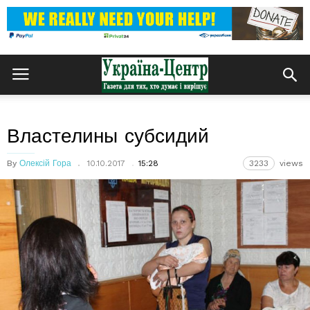
Властелины субсидий
By
Олексій Гора
10.10.2017
15:28
3233
views