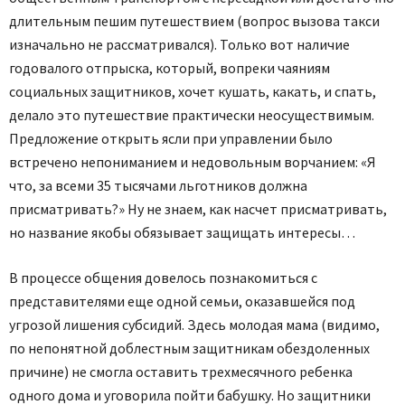
длительным пешим путешествием (вопрос вызова такси
изначально не рассматривался). Только вот наличие
годовалого отпрыска, который, вопреки чаяниям
социальных защитников, хочет кушать, какать, и спать,
делало это путешествие практически неосуществимым.
Предложение открыть ясли при управлении было
встречено непониманием и недовольным ворчанием: «Я
что, за всеми 35 тысячами льготников должна
присматривать?» Ну не знаем, как насчет присматривать,
но название якобы обязывает защищать интересы…
В процессе общения довелось познакомиться с
представителями еще одной семьи, оказавшейся под
угрозой лишения субсидий. Здесь молодая мама (видимо,
по непонятной доблестным защитникам обездоленных
причине) не смогла оставить трехмесячного ребенка
одного дома и уговорила пойти бабушку. Но защитники