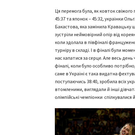
Ця перемога була, як ковток свіжого
45:37 та японок – 45:32, українки Ол
Бакастова, яка замінила Кравацьку щ
зустріли неймовірний опір від корея
коли здолала в півфіналі францужен
турніру в складі. І в фіналі були мо
нас хапатися за серце. Але весь день
фіналі, коли було особливо потрібно
саме в Україні є така видатна фехтув
поступаючись 38:40, зробила всіх ук
втомленими, виглядали й інші дівчат
олімпійські чемпіонки спілкувалися 