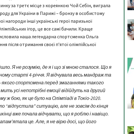
динку за третє місце з кореянкою Чой Себін, виграла
ороду для України в Парижі – бронзу в особистому
ої нагороди інші українські герої паризької
 Олімпійських ігор, це все самі бачили. Краще
 висловила наша легендарна спортсменка Ольга
ня після отримання своєї п’ятої олімпійської
шло. Я не розумію, де я і що зі мною сталося. Що я
ному старті 4-річчя. Я відчувала весь мандраж та
удь-якого спортсмена перед змаганнями такого
 мить усі непотрібні емоції відійдуть на другий
 ж бою, як це було на Олімпіаді в Токіо-2020.
то “відпустила” ситуацію, але не зовсім до кінця
кінці вже почала відчувати, що я роблю і навіщо.
апам’ятала це. Але, я не вірю досі, що його