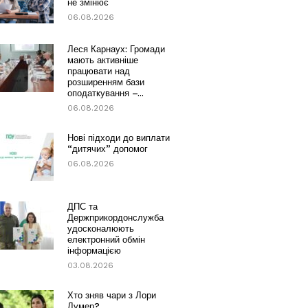
не змінює
06.08.2026
Леся Карнаух: Громади
мають активніше
працювати над
розширенням бази
оподаткування –...
06.08.2026
Нові підходи до виплати
“дитячих” допомог
06.08.2026
ДПС та
Держприкордонслужба
удосконалюють
електронний обмін
інформацією
03.08.2026
Хто зняв чари з Лори
Лумер?