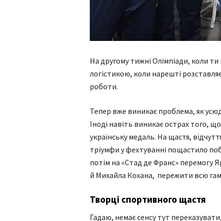
На другому тижні Олімпіади, коли т
логістикою, коли нарешті розставляє
роботи.
Тепер вже виникає проблема, як усю
Іноді навіть виникає острах того, щ
українську медаль. На щастя, відчутт
тріумфи у фехтуванні пощастило поб
потім на «Стад де Франс» перемогу Я
й Михайла Кохана, пережити всю гам
Творці спортивного щастя
Гадаю, немає сенсу тут переказувати