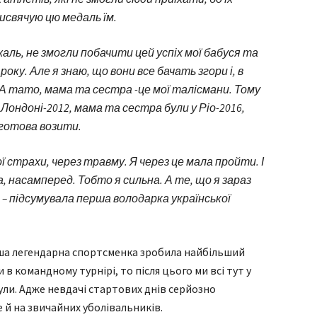
рисвячую цю медаль їм.
а жаль, не змогли побачити цей успіх мої бабуся та
року. Але я знаю, що вони все бачать згори і, в
А тато, мама та сестра -це мої талісмани. Тому
 Лондоні-2012, мама та сестра були у Ріо-2016,
ю готова возити.
ї страхи, через травму. Я через це мала пройти. І
а, насамперед. Тобто я сильна. А те, що я зараз
 – підсумувала перша володарка української
наша легендарна спортсменка зробила найбільший
 в командному турнірі, то після цього ми всі тут у
ули. Адже невдачі стартових днів серйозно
е й на звичайних уболівальників.