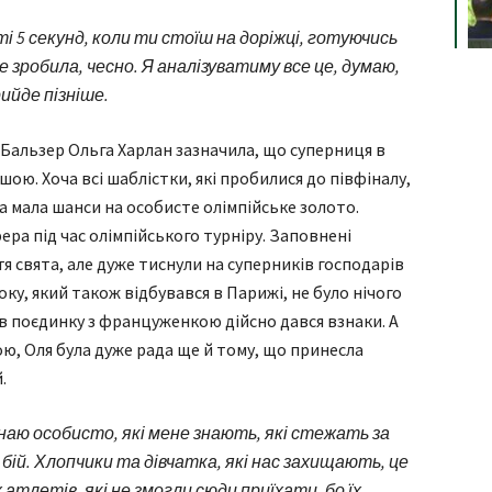
ті 5 секунд, коли ти стоїш на доріжці, готуючись
е зробила, чесно. Я аналізуватиму все це, думаю,
ийде пізніше.
 Бальзер Ольга Харлан зазначила, що суперниця в
ою. Хоча всі шаблістки, які пробилися до півфіналу,
а мала шанси на особисте олімпійське золото.
ра під час олімпійського турніру. Заповнені
 свята, але дуже тиснули на суперників господарів
оку, який також відбувався в Парижі, не було нічого
в поєдинку з француженкою дійсно дався взнаки. А
ою, Оля була дуже рада ще й тому, що принесла
.
знаю особисто, які мене знають, які стежать за
 бій. Хлопчики та дівчатка, які нас захищають, це
х атлетів, які не змогли сюди приїхати, бо їх