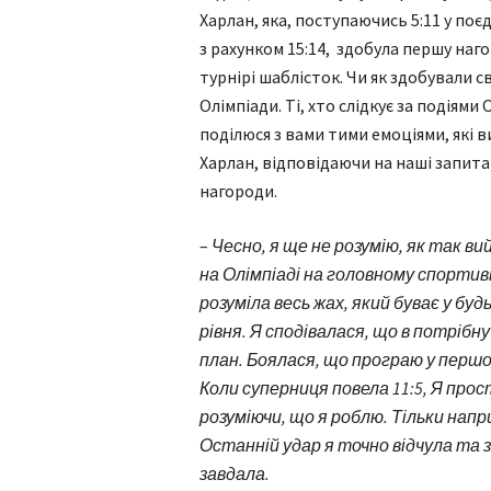
Харлан, яка, поступаючись 5:11 у поє
з рахунком 15:14, здобула першу наг
турнірі шаблісток. Чи як здобували св
Олімпіади. Ті, хто слідкує за подіями
поділюся з вами тими емоціями, які
Харлан, відповідаючи на наші запитан
нагороди.
–
Чесно, я ще не розумію, як так вий
на Олімпіаді на головному спортив
розуміла весь жах, який буває у б
рівня. Я сподівалася, що в потрібну
план. Боялася, що програю у першому
Коли суперниця повела 11:5, Я прос
розуміючи, що я роблю. Тільки напри
Останній удар я точно відчула та з
завдала.