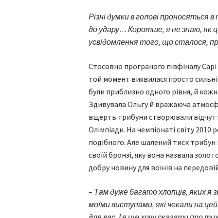
Різні думки в голові проносяться в 
до удару… Коротше, я не знаю, як ц
усвідомлення того, що сталося, пр
Стосовно програного півфіналу Сарі
той момент виявилася просто сильніш
були приблизно одного рівня, й кожн
Здивувала Ольгу й вражаюча атмосфе
вщерть трибуни створювали відчуття
Олімпіади. На чемпіонаті світу 2010 р
подібного. Але шалений тиск трибун 
своїй бронзі, яку вона назвала золот
добру новину для воїнів на передовій
–
Там
дуже багато хлопців, яких я 
моїми виступами, які чекали на цей
для вас. І я ще хочу сказати про ти