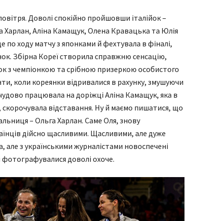
 повітря. Доволі спокійно пройшовши італійок –
ьга Харлан, Аліна Камащук, Олена Кравацька та Юлія
е по ходу матчу з японками й фехтувала в фіналі,
нок. Збірна Кореї створила справжню сенсацію,
ок з чемпіонкою та срібною призеркою особистого
менти, коли кореянки відривалися в рахунку, змушуючи
 чудово працювала на доріжці Аліна Камащук, яка в
, скорочувала відставання. Ну й маємо пишатися, що
альниця – Ольга Харлан. Саме Оля, знову
раїнців дійсно щасливими. Щасливими, але дуже
а, але з українськими журналістами новоспечені
й фотографувалися доволі охоче.