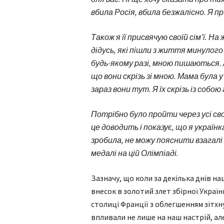
вбила Росія, вбила безжалісно. Я п
Також я її присвячую своїй сім’ї. Н
дідусь, які пішли з життя минулого 
будь-якому разі, мною пишаються. 
що вони скрізь зі мною. Мама була у
зараз вони тут. Я їх скрізь із собо
Потрібно було пройти через усі сво
це доводить і показує, що я українк
зробила, не можу пояснити взагалі
медалі на цій Олімпіаді.
Зазначу, що коли за декілька днів 
внесок в золотий злет збірної України
столиці Франції з облегшенням зітхн
впливали не лише на наш настрій, ал