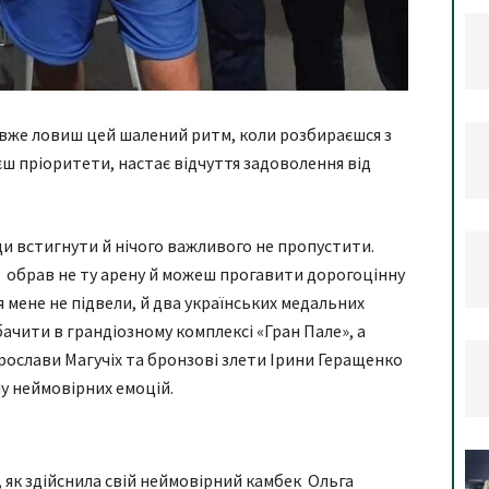
и вже ловиш цей шалений ритм, коли розбираєшся з
ш пріоритети, настає відчуття задоволення від
ди встигнути й нічого важливого не пропустити.
о обрав не ту арену й можеш прогавити дорогоцінну
я мене не підвели, й два українських медальних
ачити в грандіозному комплексі «Гран Пале», а
рослави Магучіх та бронзові злети Ірини Геращенко
у неймовірних емоцій.
, як здійснила свій неймовірний камбек Ольга