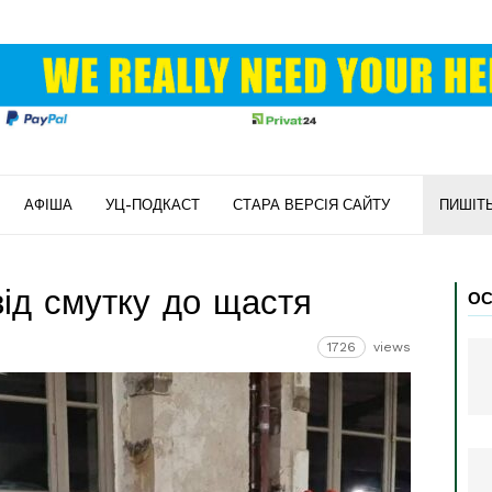
АФІША
УЦ-ПОДКАСТ
СТАРА ВЕРСІЯ САЙТУ
ПИШІТ
від смутку до щастя
ОС
1726
views