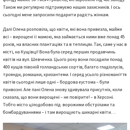
Також ми регулярно підтримуємо наших захисників. І ось
сьогодні мене запросили подарити радість жінкам.
Далі Олена розповіла, що квіти, які вона привезла, майже
всі – вирощені її мамою, яка займається ними вже понад 45
років, на власних плантаціях та в теплицях. Так, саме у нас в
місті, на Кущівці! Вона була серед перших продавчинь
квітів на вул. Шевченка. Цього року вони посадили понад
400 кущів півоній голландських сортів, багато гладіолусів,
троянди, ромашки, хризантеми. І серед усього різноманіття
квітів сьогодні лише одні – бордова еустома – були
привозні. Але пані Олена знову здивувала присутніх, коли
сказала, що вони вирощені – не повірите! – в Херсоні.
Тобто місто цілодобово під ворожими обстрілами та
бомбардуваннями – і там вирощують шикарні квіти…