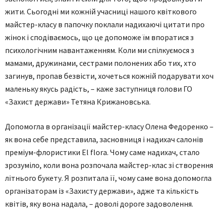
жити. Сьогодні ми кожній учасниці нашого квіткового
майстер-класу в папочку поклали надихаючі цитати про
жінок і сподіваємось, що це допоможе їм впоратися з
психологічним навантаженням. Коли ми спілкуємося з
мамами, дружинами, сестрами полонених або тих, хто
загинув, пропав безвісти, хочеться кожній подарувати хоч
маленьку якусь радість, – каже заступниця голови ГО
«Захист держави» Тетяна Крижановська.
Допомогла в організації майстер-класу Олена Федоренко –
як вона себе представила, засновниця і надихач салонів
преміум-флористики El flora. Чому саме надихач, стало
зрозуміло, коли вона розпочала майстер-клас зі створення
літнього букету. Я розпитала її, чому саме вона допомогла
організаторам із «Захисту держави», адже та кількість
квітів, яку вона надала, – доволі дороге задоволення.