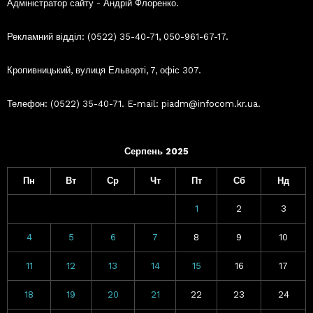
Адміністратор сайту - Андрій Флоренко.
Рекламний відділ: (0522) 35-40-71, 050-961-67-17.
Кропивницький, вулиця Ельворті, 7, офіс 307.
Телефон: (0522) 35-40-71. E-mail: piadm@infocom.kr.ua.
Серпень 2025
Пн
Вт
Ср
Чт
Пт
Сб
Нд
1
2
3
4
5
6
7
8
9
10
11
12
13
14
15
16
17
18
19
20
21
22
23
24