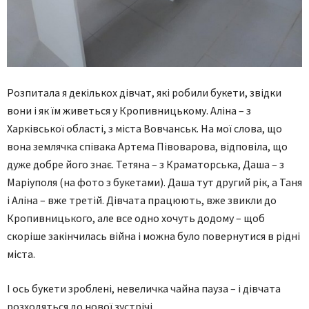
Розпитала я декількох дівчат, які робили букети, звідки
вони і як їм живеться у Кропивницькому. Аліна – з
Харківської області, з міста Вовчанськ. На мої слова, що
вона землячка співака Артема Півоварова, відповіла, що
дуже добре його знає. Тетяна – з Краматорська, Даша – з
Маріуполя (на фото з букетами). Даша тут другий рік, а Таня
і Аліна – вже третій. Дівчата працюють, вже звикли до
Кропивницького, але все одно хочуть додому – щоб
скоріше закінчилась війна і можна було повернутися в рідні
міста.
І ось букети зроблені, невеличка чайна пауза – і дівчата
розходяться до нової зустрічі.