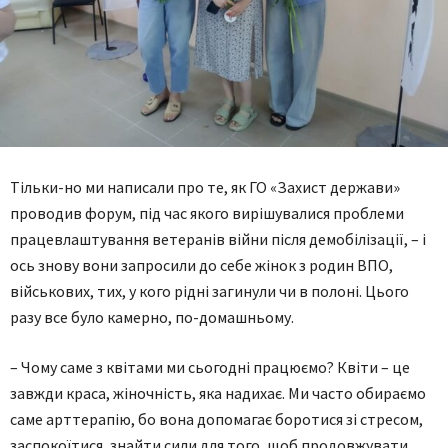
Тільки-но ми написали про те, як ГО «Захист держави»
проводив форум, під час якого вирішувалися проблеми
працевлаштування ветеранів війни після демобілізації, – і
ось знову вони запросили до себе жінок з родин ВПО,
військових, тих, у кого рідні загинули чи в полоні. Цього
разу все було камерно, по-домашньому.
– Чому саме з квітами ми сьогодні працюємо? Квіти – це
завжди краса, жіночність, яка надихає. Ми часто обираємо
саме арттерапію, бо вона допомагає боротися зі стресом,
заспокоїтися, знайти сили для того, щоб продовжувати