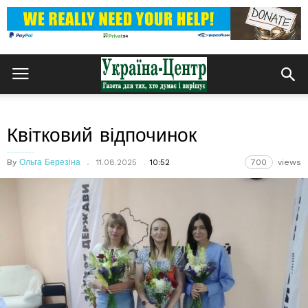
Квітковий відпочинок
By
Ольга Березіна
11.08.2025
10:52
700
views