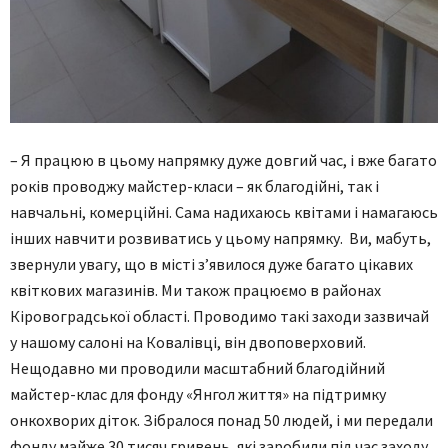
– Я працюю в цьому напрямку дуже довгий час, і вже багато
років проводжу майстер-класи – як благодійні, так і
навчальні, комерційні. Сама надихаюсь квітами і намагаюсь
інших навчити розвиватись у цьому напрямку. Ви, мабуть,
звернули увагу, що в місті з’явилося дуже багато цікавих
квіткових магазинів. Ми також працюємо в районах
Кіровоградської області. Проводимо такі заходи зазвичай
у нашому салоні на Ковалівці, він двоповерховий.
Нещодавно ми проводили масштабний благодійний
майстер-клас для фонду «Янгол життя» на підтримку
онкохворих діток. Зібралося понад 50 людей, і ми передали
фонду майже 30 тисяч гривень, які заробили під час заходу.