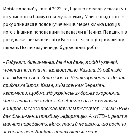
Мобілізований у квітні 2023-го, Іщенко воював у складі 5-ї
штурмової на бахмутському напрямку. У листопаді того ж
року опинився в полоні у чеченців. Через кілька місяців
його з іншими полоненими перевезли в Чечню. Перших пів
року, каже, не бачили світу Божого – чеченці тримали їх у
підвалі. Потім залучили до будівельних робіт.
– Годували більш-менш, двічі на день, в обід і увечері.
Чеченці тиснули на нас морально. Казали, Україна від
нас відмовилася. Коли дрони в Чечню прилетіли, до нас
приїхав кадиров. Казав, видасть нам дерев’яні
автомати, щоб ми від українських дронів охороняли.
Через слово – «дон-дон». А підлеглі його як бояться!
Кадиров наказав поставити нам телевізор. Тільки «РБК»
дає більш-менш правдиву інформацію. А «НТВ» й решта
маячню передають. Ми слухали й не вірили, що росіяни
захопили весь Донбас і просуваються далі…