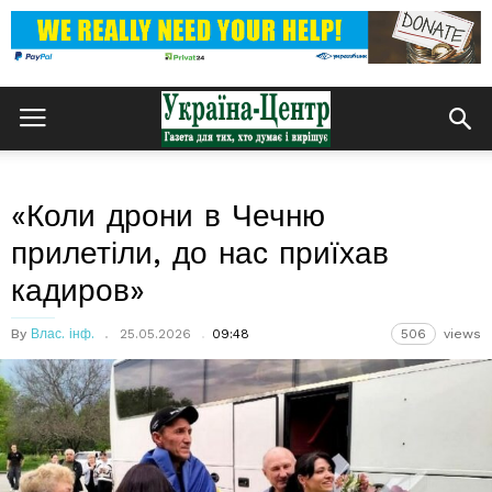
«Коли дрони в Чечню
прилетіли, до нас приїхав
кадиров»
By
Влас. інф.
25.05.2026
09:48
506
views