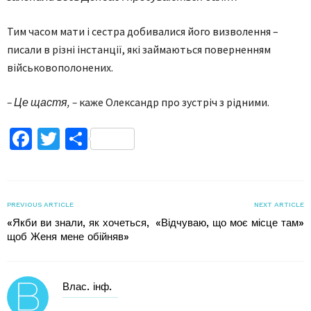
Тим часом мати і сестра добивалися його визволення –
писали в різні інстанції, які займаються поверненням
військовополонених.
– Це щастя, –
каже Олександр про зустріч з рідними.
Facebook
Twitter
Поділитися
PREVIOUS ARTICLE
NEXT ARTICLE
«Якби ви знали, як хочеться,
«Відчуваю, що моє місце там»
щоб Женя мене обійняв»
Влас. інф.