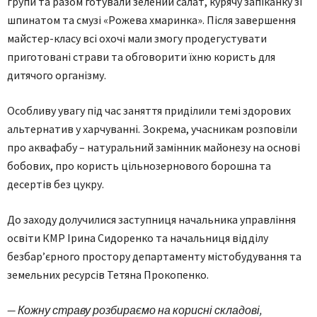
групи та разом готували зелений салат, курячу запіканку зі
шпинатом та смузі «Рожева хмаринка». Після завершення
майстер-класу всі охочі мали змогу продегустувати
приготовані страви та обговорити їхню користь для
дитячого організму.
Особливу увагу під час заняття приділили темі здорових
альтернатив у харчуванні. Зокрема, учасникам розповіли
про аквафабу – натуральний замінник майонезу на основі
бобових, про користь цільнозернового борошна та
десертів без цукру.
До заходу долучилися заступниця начальника управління
освіти КМР Ірина Сидоренко та начальниця відділу
безбар’єрного простору департаменту містобудування та
земельних ресурсів Тетяна Прокопенко.
— Кожну страву розбираємо на корисні складові,