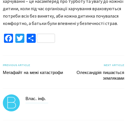
харчуванні – це насамперед про турботу та увагу до кожної
дитини, коли під час організації харчування враховуються
потреби всіх без винятку, аби кожна дитинка почувалася
комфортно, а батьки були впевнені у безпечності страв.
Facebook
Twitter
Поділитися
PREVIOUS ARTICLE
NEXT ARTICLE
Мегафайт на межі катастрофи
Олександрія пишається
земляками
Влас. інф.