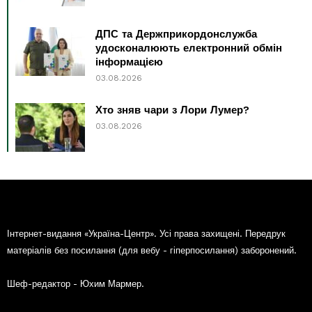
ДПС та Держприкордонслужба
удосконалюють електронний обмін
інформацією
03.08.2026
Хто зняв чари з Лори Лумер?
03.08.2026
Інтернет-видання «Україна-Центр». Усі права захищені. Передрук
матеріалів без посилання (для вебу - гіперпосилання) заборонений.
Шеф-редактор - Юхим Мармер.