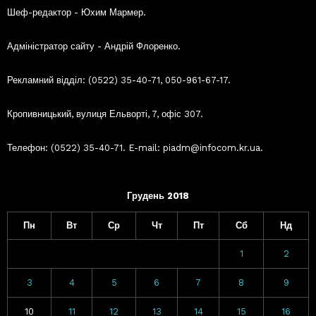
Шеф-редактор - Юхим Мармер.
Адміністратор сайту - Андрій Флоренко.
Рекламний відділ: (0522) 35-40-71, 050-961-67-17.
Кропивницький, вулиця Ельворті, 7, офіс 307.
Телефон: (0522) 35-40-71. E-mail: piadm@infocom.kr.ua.
Грудень 2018
Пн
Вт
Ср
Чт
Пт
Сб
Нд
1
2
3
4
5
6
7
8
9
10
11
12
13
14
15
16