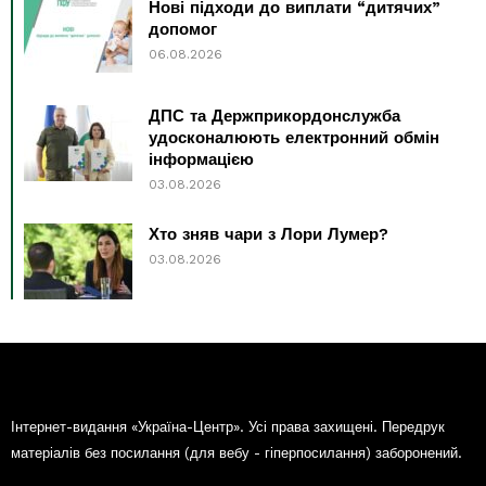
Нові підходи до виплати “дитячих”
допомог
06.08.2026
ДПС та Держприкордонслужба
удосконалюють електронний обмін
інформацією
03.08.2026
Хто зняв чари з Лори Лумер?
03.08.2026
Інтернет-видання «Україна-Центр». Усі права захищені. Передрук
матеріалів без посилання (для вебу - гіперпосилання) заборонений.