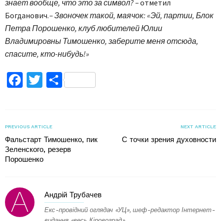
знает вообще, что это за символ? –
отметил
Богданович.
– Звоночек такой, маячок: «Эй, партии, Блок
Петра Порошенко, клуб любителей Юлии
Владимировны Тимошенко, заберите меня отсюда,
спасите, кто-нибудь!»
Facebook
Twitter
Поділитися
PREVIOUS ARTICLE
NEXT ARTICLE
Фальстарт Тимошенко, пик
С точки зрения духовности
Зеленского, резерв
Порошенко
Андрій Трубачев
Екс-провідний оглядач «УЦ», шеф-редактор Інтернет-
видання «весь Кіровоград».