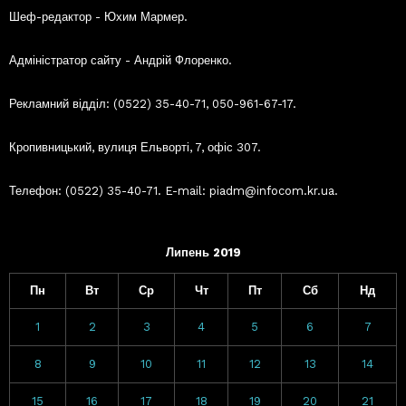
Шеф-редактор - Юхим Мармер.
Адміністратор сайту - Андрій Флоренко.
Рекламний відділ: (0522) 35-40-71, 050-961-67-17.
Кропивницький, вулиця Ельворті, 7, офіс 307.
Телефон: (0522) 35-40-71. E-mail: piadm@infocom.kr.ua.
Липень 2019
Пн
Вт
Ср
Чт
Пт
Сб
Нд
1
2
3
4
5
6
7
8
9
10
11
12
13
14
15
16
17
18
19
20
21