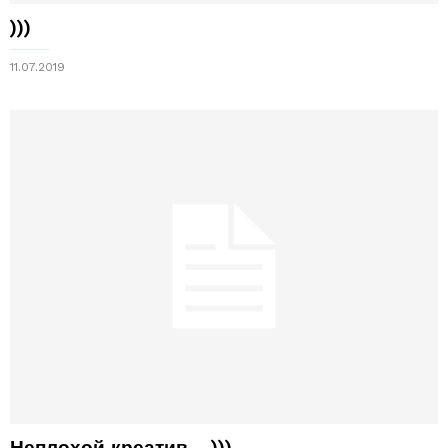
)))
11.07.2019
Неплохой креатив… )))