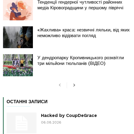
Тенденції гендерної чутливості районних
медіа Кіровоградщини у першому півріччі
«Жахлива» краса: незвичні ляльки, від яких
неможливо відірвати погляд
У дендропарку Кропивницького розквітли
три мільйони тюльпанів (ВІДЕО)
ОСТАННІ ЗАПИСИ
Hacked by CoupDeGrace
06.08.2026