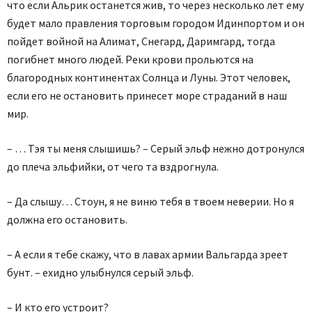
что если Альрик останется жив, то через несколько лет ему
будет мало правления торговым городом Идинпортом и он
пойдет войной на Алимат, Снегард, Даримгард, тогда
погибнет много людей. Реки крови прольются на
благородных континентах Солнца и Луны. Этот человек,
если его не остановить принесет море страданий в наш
мир.
– … Тэя ты меня слышишь? – Серый эльф нежно дотронулся
до плеча эльфийки, от чего та вздрогнула.
– Да слышу… Стоун, я не виню тебя в твоем неверии. Но я
должна его остановить.
– А если я тебе скажу, что в лавах армии Вальгарда зреет
бунт. – ехидно улыбнулся серый эльф.
– И кто его устроит?