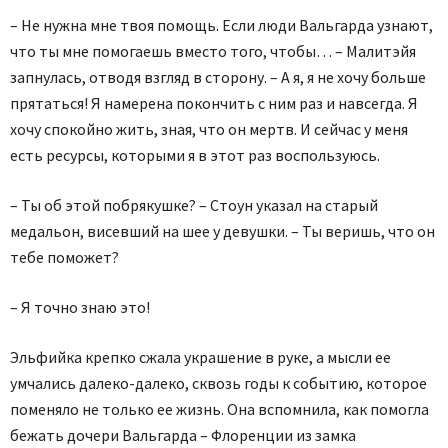
– Не нужна мне твоя помощь. Если люди Вальгарда узнают,
что ты мне помогаешь вместо того, чтобы… – Малитэйя
запнулась, отводя взгляд в сторону. – А я, я не хочу больше
прятаться! Я намерена покончить с ним раз и навсегда. Я
хочу спокойно жить, зная, что он мертв. И сейчас у меня
есть ресурсы, которыми я в этот раз воспользуюсь.
– Ты об этой побрякушке? – Стоун указал на старый
медальон, висевший на шее у девушки. – Ты веришь, что он
тебе поможет?
– Я точно знаю это!
Эльфийка крепко сжала украшение в руке, а мысли ее
умчались далеко-далеко, сквозь годы к событию, которое
поменяло не только ее жизнь. Она вспомнила, как помогла
бежать дочери Вальгарда – Флоренции из замка