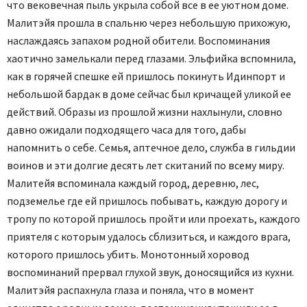
что вековечная пыль укрыла собой все в ее уютном доме.
Малитэйя прошла в спальню через небольшую прихожую,
наслаждаясь запахом родной обители. Воспоминания
хаотично замелькали перед глазами. Эльфийка вспомнила,
как в горячей спешке ей пришлось покинуть Идинпорт и
небольшой бардак в доме сейчас был кричащей уликой ее
действий. Образы из прошлой жизни нахлынули, словно
давно ожидали подходящего часа для того, дабы
напомнить о себе. Семья, аптечное дело, служба в гильдии
воинов и эти долгие десять лет скитаний по всему миру.
Малитейя вспоминала каждый город, деревню, лес,
подземелье где ей пришлось побывать, каждую дорогу и
тропу по которой пришлось пройти или проехать, каждого
приятеля с которым удалось сблизиться, и каждого врага,
которого пришлось убить. Монотонный хоровод
воспоминаний прервал глухой звук, доносящийся из кухни.
Малитэйя распахнула глаза и поняла, что в момент