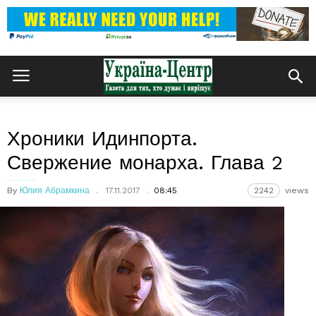
Хроники Идинпорта.
Свержение монарха. Глава 2
By
Юлия Абрамкина
17.11.2017
08:45
2242
views