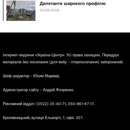
Дилетанти широкого профілю
03.08.2026
Інтернет-видання «Україна-Центр». Усі права захищені. Передрук
матеріалів без посилання (для вебу - гіперпосилання) заборонений.
Шеф-редактор - Юхим Мармер.
Адміністратор сайту - Андрій Флоренко.
Рекламний відділ: (0522) 35-40-71, 050-961-67-17.
Кропивницький, вулиця Ельворті, 7, офіс 307.