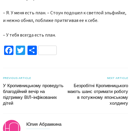
– Я. У меня есть план. – Стоун подошел к светлой эльфийке,
и нежно обнял, поближе притягивая ее к себе.
– У тебя всегда есть план.
Facebook
Twitter
Поділитися
PREVIOUS ARTICLE
NEXT ARTICLE
У Кропивницькому проведуть
Безробітні Кропивницького
благодійний вечір на
мають шанс отримати роботу
підтримку ВІЛ-інфікованих
в потужному японському
дітей
холдингу
Юлия Абрамкина