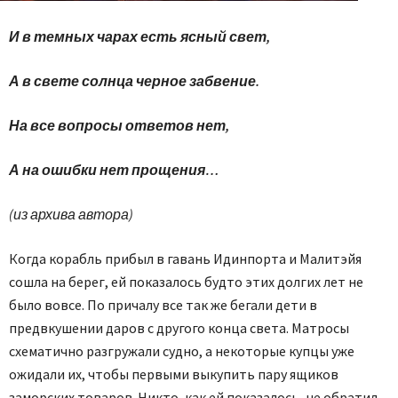
И в темных чарах есть ясный свет,
А в свете солнца черное забвение.
На все вопросы ответов нет,
А на ошибки нет прощения…
(из архива автора)
Когда корабль прибыл в гавань Идинпорта и Малитэйя
сошла на берег, ей показалось будто этих долгих лет не
было вовсе. По причалу все так же бегали дети в
предвкушении даров с другого конца света. Матросы
схематично разгружали судно, а некоторые купцы уже
ожидали их, чтобы первыми выкупить пару ящиков
заморских товаров. Никто, как ей показалось, не обратил