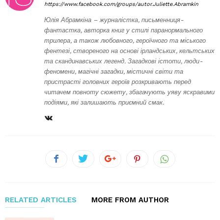
https://www.facebook.com/groups/autor.Juliette.Abramkin
Юлія Абрамкіна – журналістка, письменниця-
фантастка, авторка книг у стилі паранормального
трилера, а також любовного, героїчного та міського
фентезі, створеного на основі ірландських, кельтських
та скандинавських легенд. Загадкові істоти, люди-
феномени, магічні загадки, містичні світи та
пристрасті головних героїв розкривають перед
читачем повноту сюжету, збагачують уяву яскравими
подіями, які залишають приємний смак.
RELATED ARTICLES
MORE FROM AUTHOR