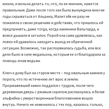
жизни, и вольна делать то, что, по ее мнению, кажется
правильным. Даже после того как была вынуждена многие
годы скрываться от Альрика, Малитэйя ни разу не
пожалела о своих решениях и действиях, что пришлось ей
предпринять, даже тогда, когда наемники Вальгарда, и
вовсе дышали в затылок. Порой она сама удивлялась, как
ловко ей удавалось находить выход из обреченной
ситуации. Возможно, так распоряжалась судьба, или все
дело было в силе медальона, которым ее отблагодарила за
помощь юная ведьма.
Ключ к дому был на старом месте – под овальным камнем у
порога, что по истечению лет врос в землю.
Проржавевший замок поддался с трудом, после чего
деревянная дверь с ржавым скрипом распахнулась и белая
эльфийка с умиротворенным благоговением вошла
внутрь. Ничего не изменилось с тех пор, казалось только,