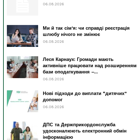
06.08.2026
Ми й так сім’я: чи справді реєстрація
шлюбу нічого не змінює
06.08.2026
Леся Карнаух: Громади мають
активніше працювати над розширенням
бази оподаткування –...
06.08.2026
Нові підходи до виплати “дитячих”
допомог
06.08.2026
ДПС та Держприкордонслужба
удосконалюють електронний обмін
інформацією