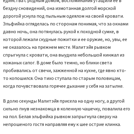
единства с родным домом, воспоминания утащили ее в
бездну сновидений, она измотанная долгой морской
дорогой уснула под пыльным одеялом на своей кровати.
Эльфийка огляделась по сторонам понимая, что за окнами
давно ночь, она потянулась рукой к походной сумке, в
которой лежали скудные пожитки и ее оружие, но, увы, ее
не оказалось на прежнем месте. Малитэйя рывком
спрыгнула с кровати, она выудила небольшой кинжал из
кожаных сапог. В доме было темно, но блики света
пробивались от свечи, зажженной на кухне, где явно кто-
то копошился. Она тихо ступала по старым половицам,
когда почувствовала горячее дыхание у себя на затылке.
В долю секунды Малитэйя присела на одну ногу, а другой
сильно пнув незнакомца в коленную чашечку, повалила его
на пол. Белая эльфийка рывком запрыгнула сверху на
непрошеного гостя направляя ему к шее острие клинка.