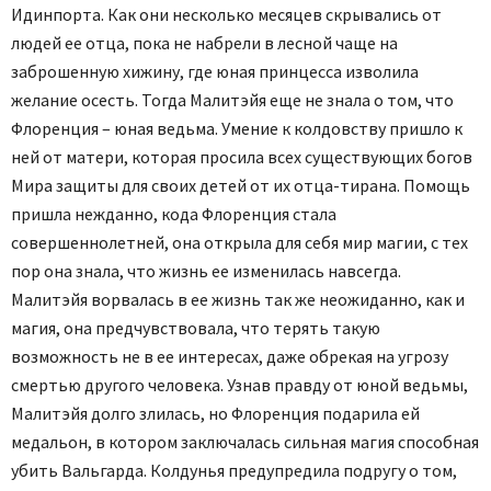
Идинпорта. Как они несколько месяцев скрывались от
людей ее отца, пока не набрели в лесной чаще на
заброшенную хижину, где юная принцесса изволила
желание осесть. Тогда Малитэйя еще не знала о том, что
Флоренция – юная ведьма. Умение к колдовству пришло к
ней от матери, которая просила всех существующих богов
Мира защиты для своих детей от их отца-тирана. Помощь
пришла нежданно, кода Флоренция стала
совершеннолетней, она открыла для себя мир магии, с тех
пор она знала, что жизнь ее изменилась навсегда.
Малитэйя ворвалась в ее жизнь так же неожиданно, как и
магия, она предчувствовала, что терять такую
возможность не в ее интересах, даже обрекая на угрозу
смертью другого человека. Узнав правду от юной ведьмы,
Малитэйя долго злилась, но Флоренция подарила ей
медальон, в котором заключалась сильная магия способная
убить Вальгарда. Колдунья предупредила подругу о том,