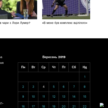
в чари з Лори Лумер?
«В мене був комплекс вцілілого»
ва
Вересень 2019
ння
Пн
Вт
Ср
Чт
Пт
Сб
Нд
1
2
3
4
5
6
7
8
9
10
11
12
13
14
15
61-
16
17
18
19
20
21
22