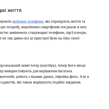
дки життя
вувати 
мобільні телефони
, які спрощують життя та 
 цю потребу, виробники смартфонів поєднали в них 
ністю замінюють стаціонарні телефони, mp3-плеєри, 
не так давно всі ці пристрої були на піку своєї 
рсональний комп’ютер (ноутбук), тепер його місце 
ер використовують для вирішення багатьох 
нтообіг, робота з базами даних, обробка фото. Але в 
 гаджетів, які також вирішують подібні завдання.
я