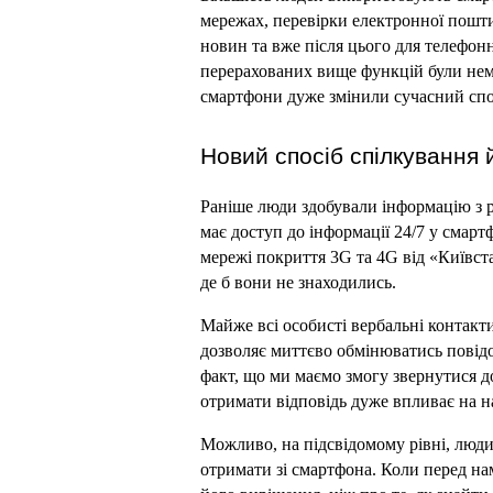
мережах, перевірки електронної пошти
новин та вже після цього для телефонни
перерахованих вище функцій були немо
смартфони дуже змінили сучасний спо
Новий спосіб спілкування 
Раніше люди здобували інформацію з ро
має доступ до інформації 24/7 у смарт
мережі покриття 3G та 4G від «Київст
де б вони не знаходились.
Майже всі особисті вербальні контакт
дозволяє миттєво обмінюватись повідо
факт, що ми маємо змогу звернутися до
отримати відповідь дуже впливає на н
Можливо, на підсвідомому рівні, людин
отримати зі смартфона. Коли перед нам