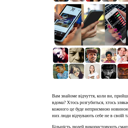
Вам знайоме відчуття, коли ви, прийш
вдома? Хтось розгубиться, хтось злякаєт
кожного це буде неприємною новиною.
них люди відчувають себе не в своїй та
Більшість людей використовують смарт