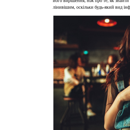
його вирішення, ніж про те, як знайти в
лінивішим, оскільки будь-який вид ін