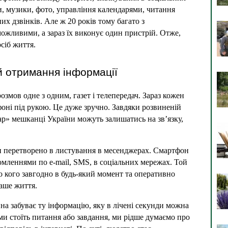
, музики, фото, управління календарями, читання 
х дзвінків. Але ж 20 років тому багато з 
жливими, а зараз їх виконує один пристрій. Отже, 
сіб життя.
й отримання інформації
змов одне з одним, газет і телепередач. Зараз кожен 
фоні під рукою. Це дуже зручно. Завдяки розвиненій 
ар» мешканці України можуть залишатись на зв’язку, 
и перетворено в листування в месенджерах. Смартфон 
мленнями по e-mail, SMS, в соціальних мережах. Той 
 кого завгодно в будь-який момент та оперативно 
аше життя.
а забуває ту інформацію, яку в лічені секунди можна 
и стоїть питання або завдання, ми рідше думаємо про 