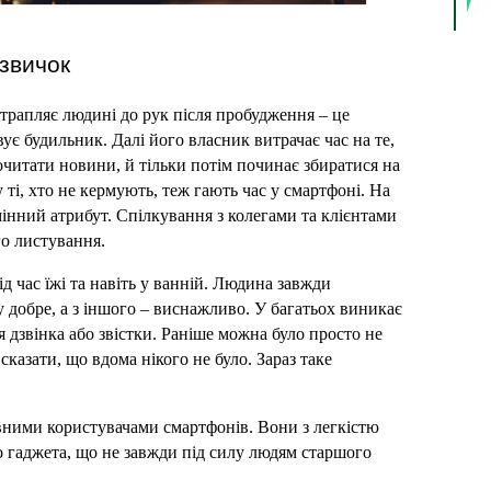
звичок
трапляє людині до рук після пробудження – це 
є будильник. Далі його власник витрачає час на те, 
читати новини, й тільки потім починає збиратися на 
ті, хто не кермують, теж гають час у смартфоні. На 
інний атрибут. Спілкування з колегами та клієнтами 
о листування.
ід час їжі та навіть у ванній. Людина завжди 
у добре, а з іншого – виснажливо. У багатьох виникає 
 дзвінка або звістки. Раніше можна було просто не 
сказати, що вдома нікого не було. Зараз таке 
вними користувачами смартфонів. Вони з легкістю 
о гаджета, що не завжди під силу людям старшого 