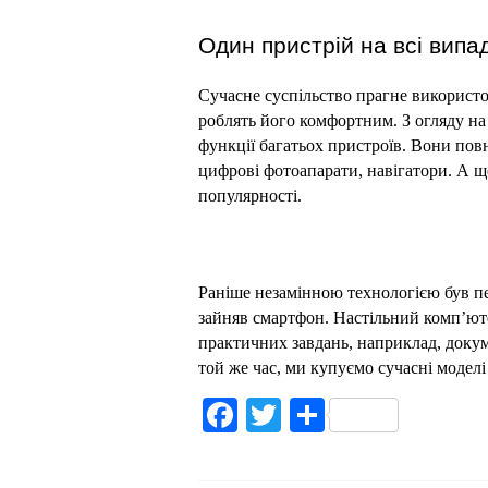
Один пристрій на всі випа
Сучасне суспільство прагне використо
роблять його комфортним. З огляду на
функції багатьох пристроїв. Вони пов
цифрові фотоапарати, навігатори. А ще 
популярності.
Раніше незамінною технологією був пе
зайняв смартфон. Настільний комп’ют
практичних завдань, наприклад, докуме
той же час, ми купуємо сучасні моделі
Facebook
Twitter
Поділитис