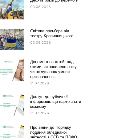
Десять років до перемоги
03.08.2026
Світова прем’єра від
театру Кропивницького
03.08.2026
Допомога на дітей, над
якими встановлено опіку
чи піклування: умови
призначення...
31.07.2026
Доступ до публічної
інформації: що варто знати
кожному
31.07.2026
Про зміни до Порядку
подання об’єднаної
звітності з ЄСВ та ПДФО