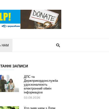
Ь НАМ
ТАННІ ЗАПИСИ
ДПС та
Держприкордонслужба
удосконалюють
електронний обмін
інформацією
03.08.2026
Хто зняв чари з Лори