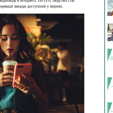
ідповідь в інтернеті. По суті, людство стає 
формації завжди доступний у мережі.