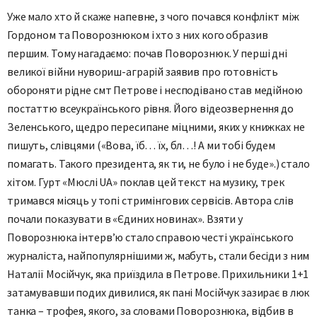
Уже мало хто й скаже напевне, з чого почався конфлікт між
Гордоном та Поворознюком і хто з них кого образив
першим. Тому нагадаємо: почав Поворознюк. У перші дні
великої війни нувориш-аграрій заявив про готовність
обороняти рідне смт Петрове і несподівано став медійною
постаттю всеукраїнського рівня. Його відеозвернення до
Зеленського, щедро пересипане міцними, яких у книжках не
пишуть, слівцями («Вова, їб… їх, бл…! А ми тобі будем
помагать. Такого президента, як ти, не було і не буде».) стало
хітом. Гурт «Мюслі UA» поклав цей текст на музику, трек
тримався місяць у топі стримінгових сервісів. Автора слів
почали показувати в «Єдиних новинах». Взяти у
Поворознюка інтерв’ю стало cправою честі українського
журналіста, найпопулярнішими ж, мабуть, стали бесіди з ним
Наталії Мосійчук, яка приїздила в Петрове. Прихильники 1+1
затамувавши подих дивилися, як пані Мосійчук зазирає в люк
танка – трофея, якого, за словами Поворознюка, відбив в