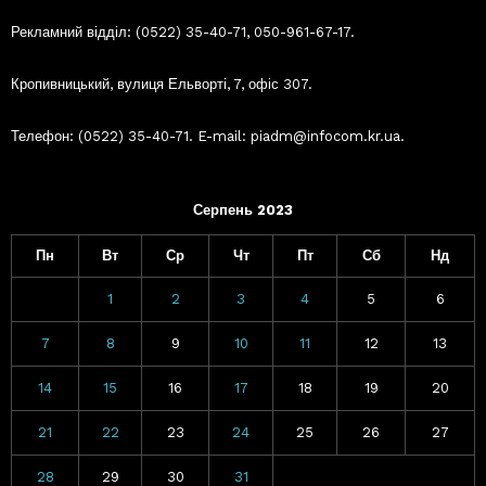
Рекламний відділ: (0522) 35-40-71, 050-961-67-17.
Кропивницький, вулиця Ельворті, 7, офіс 307.
Телефон: (0522) 35-40-71. E-mail: piadm@infocom.kr.ua.
Серпень 2023
Пн
Вт
Ср
Чт
Пт
Сб
Нд
1
2
3
4
5
6
7
8
9
10
11
12
13
14
15
16
17
18
19
20
21
22
23
24
25
26
27
28
29
30
31