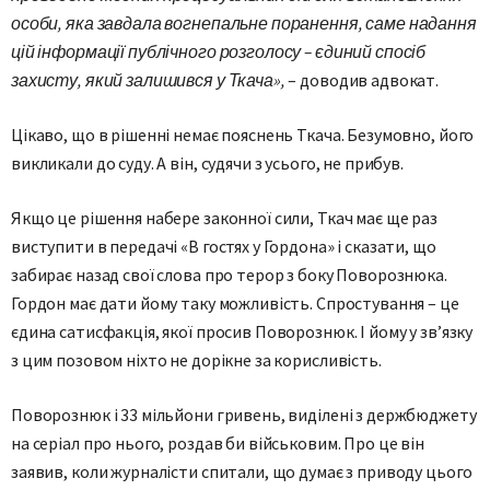
особи, яка завдала вогнепальне поранення, саме надання
цій інформації публічного розголосу – єдиний спосіб
захисту, який залишився у Ткача»,
– доводив адвокат.
Цікаво, що в рішенні немає пояснень Ткача. Безумовно, його
викликали до суду. А він, судячи з усього, не прибув.
Якщо це рішення набере законної сили, Ткач має ще раз
виступити в передачі «В гостях у Гордона» і сказати, що
забирає назад свої слова про терор з боку Поворознюка.
Гордон має дати йому таку можливість. Спростування – це
єдина сатисфакція, якої просив Поворознюк. І йому у зв’язку
з цим позовом ніхто не дорікне за корисливість.
Поворознюк і 33 мільйони гривень, виділені з держбюджету
на серіал про нього, роздав би військовим. Про це він
заявив, коли журналісти спитали, що думає з приводу цього