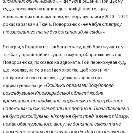
злочинних дій не надано»,
– ідеться в рішенні. При цьому
суддя послалася на відповідь з поліції про те, що у
кримінальних провадженнях, які порушувалися у 2010 – 2014
роках за заявами Ткача, Поворознюк
«не набув статусу
підозрюваного та не був допитаний як свідок».
Ясна річ, у Гордона не так багато часу, щоб брати участь у
тяжбах у провінційних судах, тому він, обороняючись від
Поворознюка, поклався на адвоката. Той переконував суд,
що, мовляв, на те в нас і демократія, щоб кожен міг
повідомити про свавілля, а держава адекватно
відреагувала на це.
«Оскільки органами досудового
розслідування Кіровоградської області жодне
кримінальне провадження за фактами підтверджених
належним чином вогнепальних поранень Ткача фактично
не було розслідувано, нікому не було пред`явлено підозру,
немає обвинувального акту, не допитані свідки та не
проведено жодних процесуальних дій для встановлення