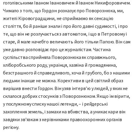
гоголівськими Іваном Івановичем й Іваном Никифоровичем.
Чимало з того, що Гордон розказує про Поворознюка, ми,
жителі Кіровоградщини, не сприймаємо як сенсацію
століття, бо й раніше знали і про його давні судимості, і про
те, що він не розлучається з автоматом, і що в Петровому і
старе, й мале начебто величають його тільки Папою. Він сам
уже давно розповідає про це журналістам. Частина
суспільства сприйняла Поворознюка як справжнього,
хліборобського роду, українця, хазяїна й громадянина,
безстрашного й справедливого, хоча й грубого, бо з нашими
людьми інакше не можна. Корективи в цей світлий образ
вирішив внести Гордон. Він узяв інтерв’ю у людей, у яких не
склалося добрих стосунків з Поворознюком. Якщо їм вірити,
у послужному списку нашої легенди, – і рейдерські
захоплення земель, і замахи на вбивства, а уникає кари він
завдяки зв’язкам з керівниками правоохоронних органів
регіону.