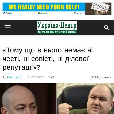
«Тому що в нього немає ні
честі, ні совісті, ні ділової
репутації»?
By
Влас. інф.
21.08.2023
11:42
3299
views