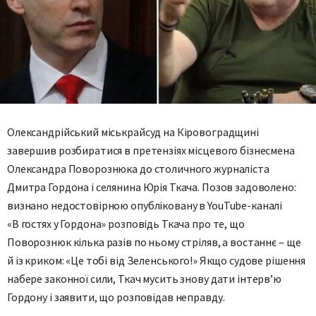
Олександрійський міськрайсуд на Кіровоградщині
завершив розбиратися в претензіях місцевого бізнесмена
Олександра Поворознюка до столичного журналіста
Дмитра Гордона і селянина Юрія Ткача. Позов задоволено:
визнано недостовірною опубліковану в YouTube-каналі
«В гостях у Гордона» розповідь Ткача про те, що
Поворознюк кілька разів по ньому стріляв, а востаннє – ще
й із криком: «Це тобі від Зеленського!» Якщо судове рішення
набере законної сили, Ткач мусить знову дати інтерв’ю
Гордону і заявити, що розповідав неправду.