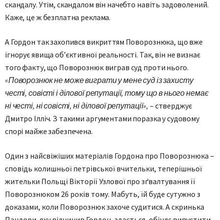
скандалу. Утім, скандалом він начебто навіть задоволений.
Каже, це ж безплатна реклама.
А Гордон так захопився викриттям Поворознюка, що вже
ігнорує явища об’єктивної реальності. Так, він не визнає
того факту, що Поворознюк виграв суд проти нього.
«Поворознюк не може виграти у мене суд із захисту
честі, совісті і ділової репутації, тому що в нього немає
ні честі, ні совісті, ні ділової репутації»,
– стверджує
Дмитро Ілліч. З такими аргументами поразка у судовому
спорі майже забезпечена.
Один з найсвіжіших матеріалів Гордона про Поворознюка –
сповідь колишньої петрівської вчительки, теперішньої
жительки Польщі Вікторії Узлової про зґвалтування її
Поворознюком 26 років тому. Мабуть, їй буде сутужно з
доказами, коли Поворознюк захоче судитися. А скринька
Пандори, яку відчинив Гордон, здається, обіцяє випустити