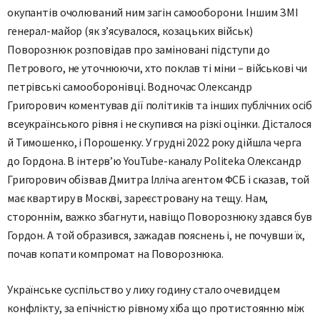
окупантів очолюваний ним загін самооборони. Іншим ЗМІ
генерал-майор (як з’ясувалося, козацьких військ)
Поворознюк розповідав про заміновані підступи до
Петрового, не уточнюючи, хто поклав ті міни – військові чи
петрівські самооборонівці. Водночас Олександр
Григорович коментував дії політиків та інших публічних осіб
всеукраїнського рівня і не скупився на різкі оцінки. Дісталося
й Тимошенко, і Порошенку. У грудні 2022 року дійшла черга
до Гордона. В інтерв’ю YouTube-каналу Politeka Олександр
Григорович обізвав Дмитра Ілліча агентом ФСБ і сказав, той
має квартиру в Москві, зареєстровану на тещу. Нам,
стороннім, важко збагнути, навіщо Поворознюку здався був
Гордон. А той образився, зажадав пояснень і, не почувши їх,
почав копати компромат на Поворознюка.
Українське суспільство у лиху годину стало очевидцем
конфлікту, за епічністю рівному хіба що протистоянню між