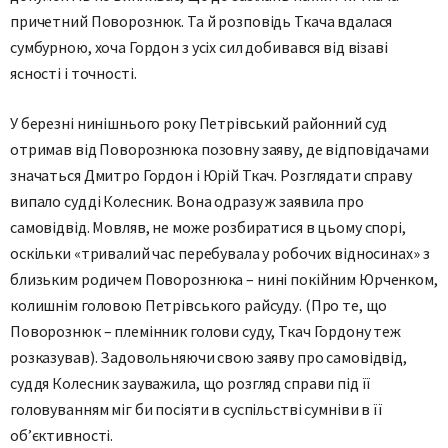
причетний Поворознюк. Та й розповідь Ткача вдалася
сумбурною, хоча Гордон з усіх сил добивався від візаві
ясності і точності.
У березні нинішнього року Петрівський районний суд
отримав від Поворознюка позовну заяву, де відповідачами
значаться Дмитро Гордон і Юрій Ткач. Розглядати справу
випало судді Колесник. Вона одразу ж заявила про
самовідвід. Мовляв, не може розбиратися в цьому спорі,
оскільки «тривалий час перебувала у робочих відносинах» з
близьким родичем Поворознюка – нині покійним Юрченком,
колишнім головою Петрівського райсуду. (Про те, що
Поворознюк – племінник голови суду, Ткач Гордону теж
розказував). Задовольняючи свою заяву про самовідвід,
суддя Колесник зауважила, що розгляд справи під її
головуванням міг би посіяти в суспільстві сумніви в її
об’єктивності.