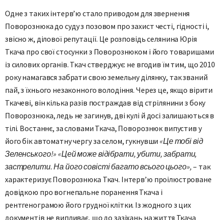
Одне з таких інтерв’ю стало приводом для звернення
Поворознюка до суду з позовом про захист честі, гідності і,
звісно ж, ділової репутації. Це розповідь селянина Юрія
Ткача про свої стосунки з Поворознюком і його товаришами
із силових органів. Ткач стверджує: не вгодив їм тим, що 2010
року намагався забрати свою земельну ділянку, так званий
пай, з їхнього незаконного володіння. Через це, якщо вірити
Ткачеві, він кілька разів постраждав від стрілянини з боку
Поворознюка, ледь не загинув, дві кулі й досі залишаються в
тілі. Востаннє, за словами Ткача, Поворознюк випустив у
його бік автоматну чергу за селом, гукнувши
«Це тобі від
Зеленського!» «Цей може відібрати, убити, забрати,
застрелити. На його совісті багато всього цього»,
– так
характеризує Поворознюка Ткач. Інтерв’ю проілюстроване
довідкою про вогнепальне поранення Ткача і
рентгенограмою його грудної клітки. Із жодного з цих
документів не випливає, що до зазіхань на життя Ткача