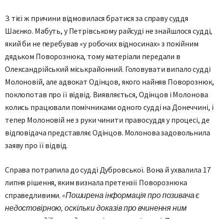
З тієї ж причини відмовилася братися за справу суддя
Шаєнко. Мабуть, у Петрівському райсуді не знайшлося судді,
який би не перебував «у робочих відносинах» з покійним
дядьком Поворознюка, тому матеріали передали в
Олександрійський міськрайонний. Головувати випало судді
Молоновій, але адвокат Одінцов, якого найняв Поворознюк,
поклопотав про її відвід. Виявляється, Одінцов і Молонова
колись працювали помічниками одного судді на Донеччині, і
тепер Молоновій не з руки чинити правосуддя у процесі, де
відповідача представляє Одінцов. Молонова задовольнила
заяву про її відвід.
Справа потрапила до судді Дубровської. Вона й ухвалила 17
липня рішення, яким визнала претензії Поворознюка
справедливими.
«Поширена інформація про позивача є
недостовірною, оскільки доказів про вчинення ним