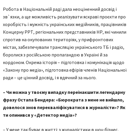
Робота в Національній раді дала неоціненний досвід і
зв`язки, а ще можливість реалізувати яскраві проєкти про
хоробрість і мужність українських медійників, працівників
Концерну РРТ, регіональних представників НР, які чинили
спротив на окупованих територіях, у прифронтових
містах, забезпечували трансляцію українського ТБ і радіо,
боролися з російською пропагандою в Україні й за
кордоном. Окрема історія – підготовка і комунікація щодо
«Закону про медіа», підготовка ефірів членів Національної
ради – це цінний досвід, і я вдячний за нього.
– Чи можна у твоєму випадку переінакшити легендарну
фразу Остапа Бендера: «Бюрократа з мене не вийшло,
довелося знов перекваліфікуватися в журналісти»? Як
ти опинився у «Детектор медіа»?
– У мене так буває в житті: з журналістики в шоу-бізнес,