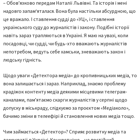
– Обов’язково передам Наталії Львівні. Та історія і мені
надовго запам‘яталася. Вона була настільки абсурдною, що
це вражало. І ставлення судді до «УЦ», і ставлення
українського суду до журналістів і закону. Подібні історії
навіть зараз трапляються в Україні. Я маю на увазі, коли
посадовці, чи судді, чи будь-хто вважають журналістів
непотребом, ведуть себе хамськи, зневажають закон і
людську гідність.
Щодо уваги «Детектора медіа» до кропивницьких медіа, то
вона залишається і зараз. Наприклад, знаємо проблему
крадіжок контенту медіа деякими місцевими телеграм-
каналами, пам’ятаємо скарги журналістів у серпні щодо
допуску в міськраду, слідкуємо за проєктом «Медіаколо»,
бачимо зміни в телеефірі й становлення нових медіа тощо.
Чим займається «Детектор»? Сприяє розвитку медіа та
демократії в Україні. Конкретніше – це постійний