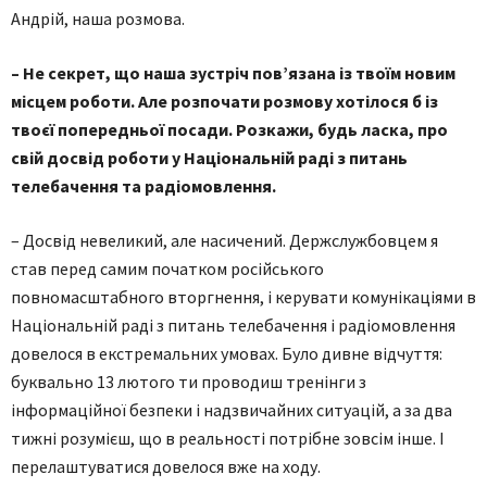
Андрій, наша розмова.
– Не секрет, що наша зустріч пов’язана із твоїм новим
місцем роботи. Але розпочати розмову хотілося б із
твоєї попередньої посади. Розкажи, будь ласка, про
свій досвід роботи у Національній раді з питань
телебачення та радіомовлення.
– Досвід невеликий, але насичений. Держслужбовцем я
став перед самим початком російського
повномасштабного вторгнення, і керувати комунікаціями в
Національній раді з питань телебачення і радіомовлення
довелося в екстремальних умовах. Було дивне відчуття:
буквально 13 лютого ти проводиш тренінги з
інформаційної безпеки і надзвичайних ситуацій, а за два
тижні розумієш, що в реальності потрібне зовсім інше. І
перелаштуватися довелося вже на ходу.