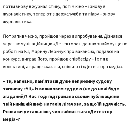
потім знову в журналістику, потім кіно – і знову в
журналістику, тепер от з держслужби та піару – знову
журналістика.
Потрапив чесно, пройшов через випробування. Дізнався
через комунікаційницю «Детектора», давню знайому ще по
роботі на К1, Марину Леончук про вакансію, подався на
конкурс, виграв його, пройшов співбесіду – і от я в
колективі, а краще сказати, спільноті «Детектора медіа».
– Ти, напевно, пам’ятаєш дуже неприємну судову
тяганину «УЦ» із впливовим суддею (не до ночі буде
згаданий)? Нас тоді підтримала своїми публікаціями
твій нинішній шеф Наталія Лігачова, за що їй вдячність.
Розкажи детальніше, чим займається «Детектор
медіа»?