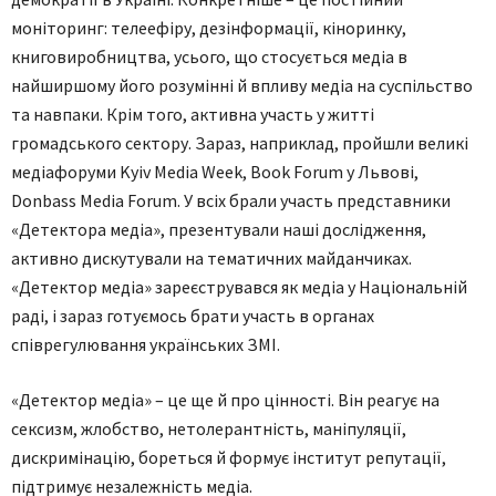
моніторинг: телеефіру, дезінформації, кіноринку,
книговиробництва, усього, що стосується медіа в
найширшому його розумінні й впливу медіа на суспільство
та навпаки. Крім того, активна участь у житті
громадського сектору. Зараз, наприклад, пройшли великі
медіафоруми Kyiv Media Week, Book Forum у Львові,
Donbass Media Forum. У всіх брали участь представники
«Детектора медіа», презентували наші дослідження,
активно дискутували на тематичних майданчиках.
«Детектор медіа» зареєструвався як медіа у Національній
раді, і зараз готуємось брати участь в органах
співрегулювання українських ЗМІ.
«Детектор медіа» – це ще й про цінності. Він реагує на
сексизм, жлобство, нетолерантність, маніпуляції,
дискримінацію, бореться й формує інститут репутації,
підтримує незалежність медіа.