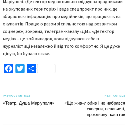
Маріуполі. «Детектор медіа» пильно слідкує за зрадниками
на окупованих територіях і веде спецпроєкт про них, де
збирає всю інформацію про медійників, що працюють на
окупантів. Працюю разом зі спільнотою над розвитком
соцмереж, зокрема, телеграм-каналу «ДМ». «Детектор
медіа» – це той випадок, коли відчуваєш себе в
журналістиці незалежно й від того комфортно. Я це дуже
ціную, бо бувало всяке.
Facebook
Twitter
Поділитися
PREVIOUS ARTICLE
NEXT ARTICLE
«Театр. Душа Маріуполя»
«Що жив-любив і не набрався
скверни, ненависті,
прокльону, каяття»