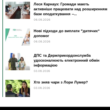
Леся Карнаух: Громади мають
активніше працювати над розширенням
бази оподаткування –...
06.08.2026
Нові підходи до виплати “дитячих”
допомог
06.08.2026
ДПС та Держприкордонслужба
удосконалюють електронний обмін
інформацією
03.08.2026
Хто зняв чари з Лори Лумер?
03.08.2026