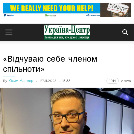
«Відчуваю себе членом
спільноти»
By
Юхим Мармер
27.11.2023
15:33
1914
views