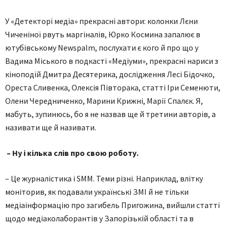
У «Детекторі медіа» прекрасні автори: колонки Лєни
Чиченіної рвуть маргіналів, Юрко Космина запалює в
ютубівському Newspalm, послухати є кого й про що у
Вадима Міського в подкасті «Медіуми», прекрасні нариси з
кіноподій Дмитра Десятерика, дослідження Лесі Бідочко,
Ореста Сливенка, Олексія Півторака, статті Іри Семенюти,
Олени Чередниченко, Марини Крижні, Марії Спалєк. Я,
мабуть, зупинюсь, бо я не назвав ще й третини авторів, а
називати ще й називати.
– Ну і кілька слів про свою роботу.
– Це журналістика і SMM. Теми різні. Наприклад, влітку
моніторив, як подавали українські ЗМІ й не тільки
медіаінформацію про загибель Пригожина, вийшли статті
щодо медіаколаборантів у Запорізькій області та в