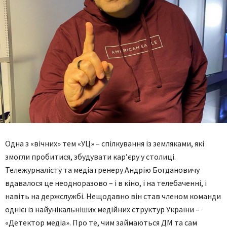
Одна з «вічних» тем «УЦ» – спілкування із земляками, які
змогли пробитися, збудувати кар’єру у столиці.
Тележурналісту та медіатренеру Андрію Богдановичу
вдавалося це неодноразово – і в кіно, і на телебаченні, і
навіть на держслужбі. Нещодавно він став членом команди
однієї із найунікальніших медійних структур України –
«Детектор медіа». Про те, чим займаються ДМ та сам