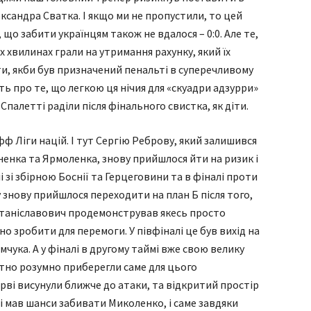
ксандра Сватка. І якщо ми не пропустили, то цей
що забити українцям також не вдалося – 0:0. Але те,
 хвилинах грали на утримання рахунку, який їх
ти, якби був призначений пенальті в суперечливому
ить про те, що легкою ця нічия для «скуадри адзурри»
 Спалетті раділи після фінального свистка, як діти.
офф Ліги націй. І тут Сергію Реброву, який залишився
ненка та Ярмоленка, знову прийшлося йти на ризик і
і зі збірною Боснії та Герцеговини та в фіналі проти
знову прийшлося переходити на план Б після того,
 Станіславович продемонстрував якесь просто
о зробити для перемоги. У півфіналі це був вихід на
чука. А у фіналі в другому таймі вже свою велику
ютно розумно приберегли саме для цього
рві висунули ближче до атаки, та відкритий простір
чі мав шанси забивати Миколенко, і саме завдяки