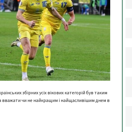
раїнських збірних усіх вікових категорій був таким
на вважати чи не найкращим і найщасливішим днем в