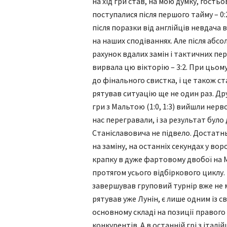
на хід гри став, на мою думку, гость
поступалися після першого тайму – 0:2
після поразки від англійців невдача
на наших сподіваннях. Але після абс
рахунок вдалих замін і тактичних пе
вирвала цю вікторію – 3:2. При цьом
до фінального свистка, і це також с
рятував ситуацію ще не один раз. Дру
гри з Мальтою (1:0, 1:3) вийшли нер
нас перегравали, і за результат було
Станіславовича не підвело. Достатн
на заміну, на останніх секундах у во
крапку в дуже фартовому двобої на 
протягом усього відбіркового циклу. 
завершував груповий турнір вже не 
рятував уже Лунін, є лише одним із св
основному складі на позиції правог
конкурентів. А в останній грі з іта