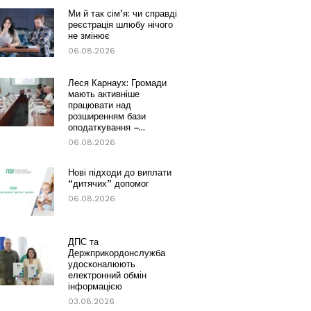
Ми й так сім’я: чи справді
реєстрація шлюбу нічого
не змінює
06.08.2026
Леся Карнаух: Громади
мають активніше
працювати над
розширенням бази
оподаткування –...
06.08.2026
Нові підходи до виплати
“дитячих” допомог
06.08.2026
ДПС та
Держприкордонслужба
удосконалюють
електронний обмін
інформацією
03.08.2026