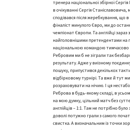
тренера національної збірної Сергія
в очікуванні Сергія Станіславовича, м
сподівався після жеребкування, що в 
фіналіст минулого Євро, ми до остан
чемпіонат Європи. Та англійці зараз 
найголовнішими претендентами на пе
національною командою тимчасово ке
Ребровим ми б не зіграли так безбар
результату. Адже у виїзному поєдинк
пошуку, припустився декількох такти
відбірковому турнірі. Та вже й тут м
розраховувати на нічию. І ця неста
Реброва в будь-якому складі, в усьом
на мою думку, цільний матч без сутт
англійців – 1:1. Там не потрібно бул
доволі потужно грали з самого поча
свистка. А визначальним із точки зо