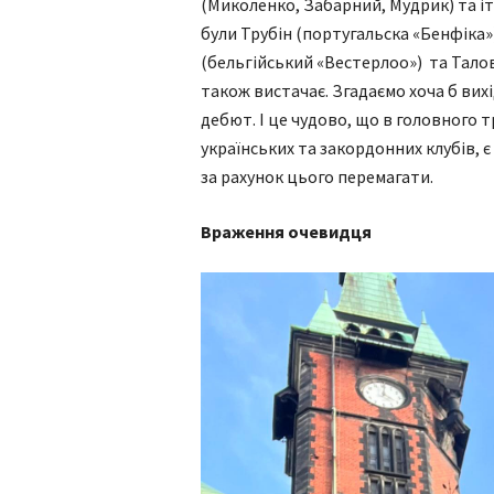
(Миколенко, Забарний, Мудрик) та іт
були Трубін (португальска «Бенфіка»
(бельгійський «Вестерлоо») та Талов
також вистачає. Згадаємо хоча б вихі
дебют. І це чудово, що в головного т
українських та закордонних клубів, 
за рахунок цього перемагати.
Враження очевидця