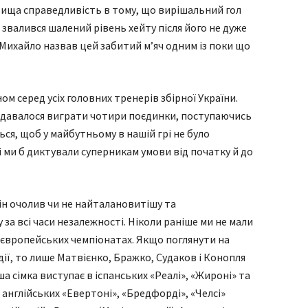
 вища справедливість в тому, що вирішальний гол
 звалився шалений рівень хейту після його не дуже
м Михайло назвав цей забитий м’яч одним із поки що
м серед усіх головних тренерів збірної України.
 вдавалося виграти чотири поєдинки, поступаючись
ься, щоб у майбутньому в нашій грі не було
 ми б диктували суперникам умови від початку й до
Він очолив чи не найталановитішу та
за всі часи незалежності. Ніколи раніше ми не мали
європейських чемпіонатах. Якщо поглянути на
дії, то лише Матвієнко, Бражко, Судаков і Конопля
ша сімка виступає в іспанських «Реалі», «Жироні» та
, англійських «Евертоні», «Бредфорді», «Челсі»