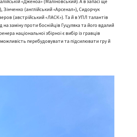
алійській «Дженоа» (Маліновський). А в запасі ще
), Зінченко (англійський «Арсенал»), Сидорчук
еров (австрійський «ЛАСК»). Та й в УПЛ талантів
д на заміну проти боснійців Гуцуляка та його вдалий
ренера національної збірної є вибір із гравців
є можливість перебудовувати та підсилювати гру й