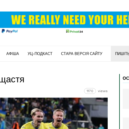
АФІША
УЦ-ПОДКАСТ
СТАРА ВЕРСІЯ САЙТУ
ПИШІТ
щастя
ОС
1170
views