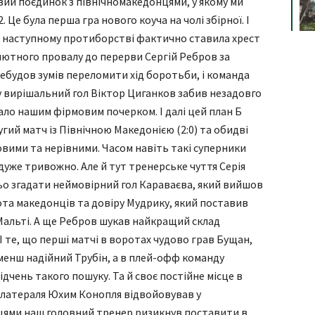
овий поєдинок з північномакедонцями, у якому ми
. Це була перша гра нового коуча на чолі збірної. І
 в наступному протиборстві фактично ставила хрест
олютного провалу до перерви Сергій Ребров за
ребудов зумів переломити хід боротьби, і команда
у вирішальний гол Віктор Циганков забив незадовго
тало нашим фірмовим почерком. І далі цей план Б
гий матч із Північною Македонією (2:0) та обидві
вовими та нерівними. Часом навіть такі суперники
 дуже тривожно. Але й тут тренерське чуття Серія
ьо згадати неймовірний гол Караваєва, який вийшов
рота македонців та довіру Мудрику, який поставив
Мальті. А ще Ребров шукав найкращий склад
І те, що перші матчі в воротах чудово грав Бущан,
менш надійний Трубін, а в плей-офф команду
ідчень такого пошуку. Та й своє постійне місце в
о латераля Юхим Конопля відвойовував у
лійцями наш головний тренер ризикнув поставити в