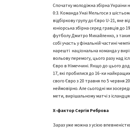
Спочатку молодіжна збірна України н
0:3. Команда Унаї Мельгоси з шість
відбіркову групу до Євро U-21, яке в
юніорська збірна серед гравців до 1
футболу Дмитро Михайленко, з таким
собі участь у фінальній частині чемпі
нарешті національна команда у вирі
вольову перемогу, цього разу над ісла
Євро в Німеччині. Якщо до цього дода
17, які пробилися до 16-ки найкращ
свого Євро з 20 травня по 5 червня 20
неймовірно. Але сьогодні ми зосеред
мети, вирішальному матчі з ісландцям
Х-фактор Сергія Реброва
Зараз уже можна з усією впевненіст