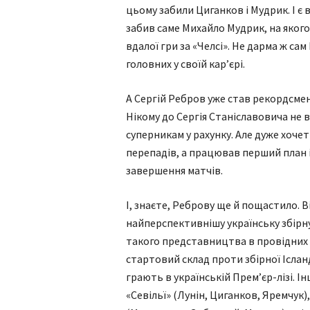
цьому забили Циганков і Мудрик. І є
забив саме Михайло Мудрик, на якого
вдалої гри за «Челсі». Не дарма ж са
головних у своїй кар’єрі.
А Сергій Ребров уже став рекордсмено
Нікому до Сергія Станіславовича не
суперникам у рахунку. Але дуже хочет
перепадів, а працював перший план і
завершення матчів.
І, знаєте, Реброву ще й пощастило. 
найперспективнішу українську збірну 
такого представництва в провідних 
стартовий склад проти збірної Іслан
грають в українській Прем’єр-лізі. Ін
«Севільї» (Лунін, Циганков, Яремчук)