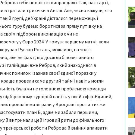
 Реброва себе повністю виправдало. Так, на старті,
и втратили три очки в Англії. Але, чесно кажучи, хто
такій групі, де Україні дісталися переможець і
нього туру будемо боротися за пряму путівку на
за своїм підбором виконавців є чи не
ремогу у Євро 2024. У тому ж першому матчі, коли
рував Руслан Ротань, можливо, на чолі з
вно, але не факт, що досягли б позитивного
у з італійцями вже Ребров, який знаходився в
чних помилок і зазнав своєї єдиної поразки у
и краще провели саме другий тайм і навіть могли
більність була чи не головною проблемою команди
у відбірковому турнірі й навіть у плей-офф. Єдиний,
євих провалів ми зіграли у Вроцлаві проти тих же
о застосувати план Б, адже ми забили першими,
тку й витримали цей ігровий ритм до фінального
ру тренерської роботи Реброва й вміння впливати