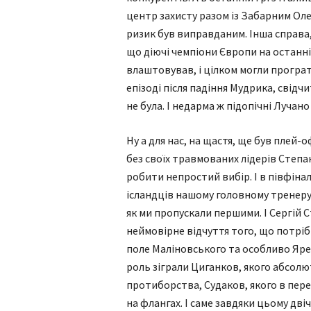
центр захисту разом із Забарним Оле
ризик був виправданим. Інша справа, 
що діючі чемпіони Європи на останніх
влаштовував, і цілком могли програ
епізоді після падіння Мудрика, свідч
не була. І недарма ж підопічні Лучано
Ну а для нас, на щастя, ще був плей-
без своїх травмованих лідерів Степа
робити непростий вибір. І в півфінал
ісландців нашому головному тренеру 
як ми пропускали першими. І Сергій
неймовірне відчуття того, що потрібн
поле Маліновського та особливо Ярем
роль зіграли Циганков, якого абсол
протиборства, Судаков, якого в пере
на флангах. І саме завдяки цьому дві