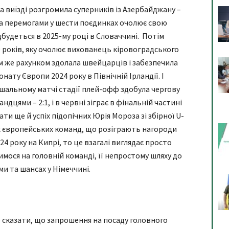
а виїзді розгромила суперників із Азербайджану –
ома перемогами у шести поєдинках очолює свою
ідбудеться в 2025-му році в Словаччині. Потім
9 років, яку очолює вихованець кіровоградського
 же рахунком здолала швейцарців і забезпечила
онату Європи 2024 року в Північній Ірландії. І
шальному матчі стадії плей-офф здобула чергову
ндцями – 2:1, і в червні зіграє в фінальній частині
ти ще й успіх підопічних Юрія Мороза зі збірної U-
их європейських команд, що розіграють нагороди
24 року на Кипрі, то це взагалі виглядає просто
имося на головній команді, її непростому шляху до
и та шансах у Німеччині.
ю сказати, що запрошення на посаду головного