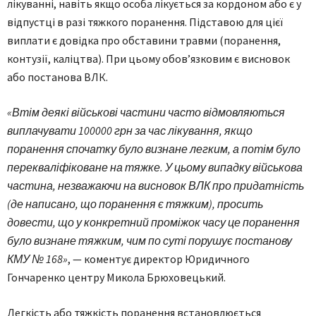
лікуванні, навіть якщо особа лікується за кордоном або є у
відпустці в разі тяжкого поранення. Підставою для цієї
виплати є довідка про обставини травми (поранення,
контузії, каліцтва). При цьому обов’язковим є висновок
або постанова ВЛК.
«Втім деякі військові частини часто відмовляються
виплачувати 100000 грн за час лікування, якщо
поранення спочатку було визнане легким, а потім було
перекваліфіковане на тяжке. У цьому випадку військова
частина, незважаючи на висновок ВЛК про придатність
(де написано, що поранення є тяжким), просить
довести, що у конкретний проміжок часу це поранення
було визнане тяжким, чим по суті порушує постанову
КМУ № 168»
, — коментує директор Юридичного
Гончаренко центру Микола Брюховецький.
Легкість або тяжкість поранення встановлюється