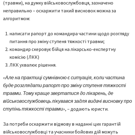
(травми), на думку військовослужбовця, зазначено
неправильно – оскаржити такий висновок можна за
алгоритмом:
написати рапорт до командира частини щодо розгляду
питання про зміну ступеня тяжкості травми;
командир скеровує бійця на лікарсько-експертну
комісію (ЛКК)
ЛКК ухвалює рішення.
«Але на практиці сумнівною є ситуація, коли частина
буде розглядати рапорт про зміну ступеня тяжкості
травми. Тому краще звертатися до лікарень, де
військовослужбовець лікувався задля видачі висновку про
ступінь тяжкості травми»
, – додають юристи.
За потреби оскаржити відмову в наданні цих гарантій
військовослужбовці та учасники бойових дій можуть