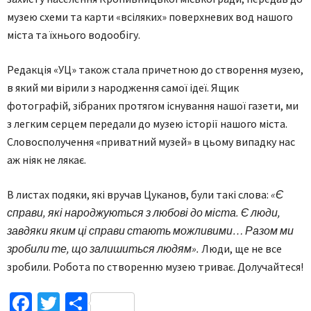
музею схеми та карти «всіляких» поверхневих вод нашого
міста та їхнього водообігу.
Редакція «УЦ» також стала причетною до створення музею,
в який ми вірили з народження самої ідеї. Ящик
фотографій, зібраних протягом існування нашої газети, ми
з легким серцем передали до музею історії нашого міста.
Словосполучення «приватний музей» в цьому випадку нас
аж ніяк не лякає.
В листах подяки, які вручав Цуканов, були такі слова:
«Є
справи, які народжуються з любові до міста. Є люди,
завдяки яким ці справи стають можливими… Разом ми
зробили те, що залишиться людям».
Люди, ще не все
зробили. Робота по створенню музею триває. Долучайтеся!
Facebook
Twitter
Поділитися