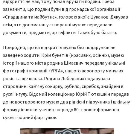
відкриття не має, тому почав вручати подяки. Треба
зазначити, що подяки були від громадської організації
«Спадщина та майбутнє», головою якої є Цуканов. Дякував
всім, хто допомагав у створенні музею: передавали
документи, предмети, артефакти. Таких було багато.
Природно, що на відкриття музею без подарунків не
заведено ходити. Крім букетів (красивих, осінніх), музею
історії нашого міста родина Шмаєвич передала унікальні
фотографії компанії «УРГА», нашого аеропорту минулих
років та ще кілька. Родина Лебедєвих подарувала
старовинні кам’яну сокирку, рубило, скребок, знайдені в
руслі Інгулу. Відомий колекціонер Юрій Тютюшкін передав
до новоствореного музею два рідкісні підручника і шкільну
форму дівчинки-учениці періоду 80-х років: форменна
сукня і чорний фартушок.