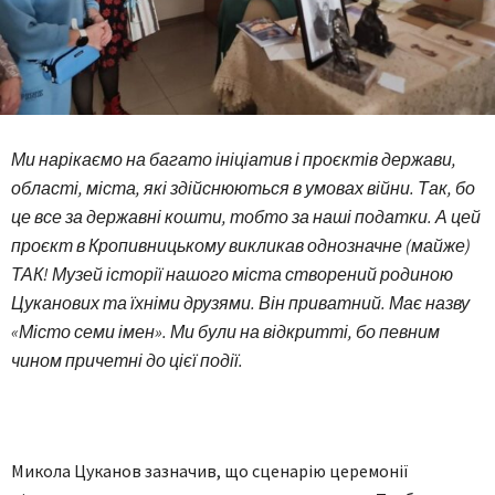
Ми нарікаємо на багато ініціатив і проєктів держави,
області, міста, які здійснюються в умовах війни. Так, бо
це все за державні кошти, тобто за наші податки. А цей
проєкт в Кропивницькому викликав однозначне (майже)
ТАК! Музей історії нашого міста створений родиною
Цуканових та їхніми друзями. Він приватний. Має назву
«Місто семи імен». Ми були на відкритті, бо певним
чином причетні до цієї події.
Микола Цуканов зазначив, що сценарію церемонії