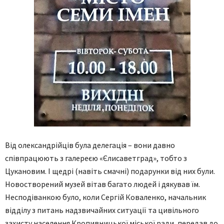
Від олександрійців була делегація – вони давно
співпрацюють з галереєю «Єлисаветград», тобто з
Цукановим. І щедрі (навіть смачні) подарунки від них були.
Новостворений музей вітав багато людей і дякував їм.
Несподіванкою було, коли Сергій Коваленко, начальник
відділу з питань надзвичайних ситуації та цивільного
захисту населення Кропивницької міської ради, передав до