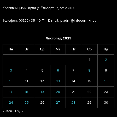
Кропивницький, вулиця Ельворті, 7, офіс 307.
Телефон: (0522) 35-40-71. E-mail: piadm@infocom.kr.ua.
Листопад 2025
Пн
Вт
Ср
Чт
Пт
Сб
Нд
1
2
3
4
5
6
7
8
9
10
11
12
13
14
15
16
17
18
19
20
21
22
23
24
25
26
27
28
29
30
« Жов
Гру »