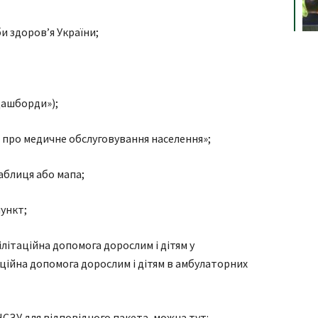
и здоров’я України;
«Дашборди»);
и про медичне обслуговування населення»;
аблиця або мапа;
пункт;
білітаційна допомога дорослим і дітям у
ційна допомога дорослим і дітям в амбулаторних
НСЗУ для відповідного пакета, можна тут: