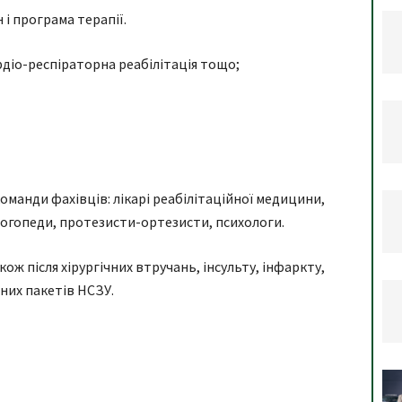
 і програма терапії.
рдіо-респіраторна реабілітація тощо;
оманди фахівців: лікарі реабілітаційної медицини,
логопеди, протезисти-ортезисти, психологи.
ож після хірургічних втручань, інсульту, інфаркту,
чних пакетів НСЗУ.