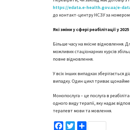
https://edata.e-health.gov.ua/e-d
до контакт-центру НСЗУ за номером 
Які зміни у сфері реабілітації у 2025
Більше часу на якісне відновлення. 
можливих стаціонарних курсів збільши
повне відновлення.
У всіх інших випадках зберігається ді
випадку. Один цикл триває щонаймен
Монопослуга – це послуга в реабіліта
одного виду терапії, яку надає відп
терапевт мови та мовлення.
Facebook
Twitter
Поділитис