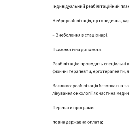
Індивідуальний реабілітаційний план
Нейрореабілітація, ортопедична, ка
– Знеболення в стаціонарі.
Психологічна допомога.
Реабілітацію проводять спеціальні к
фізичні терапевти, ерготерапевти, 
Важливо: реабілітація безоплатна так
лікування онкології як частина меди
Переваги програми:
повна державна оплата;