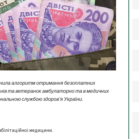
днила алгоритм отримання безоплатних
анів та ветеранок амбулаторно та в медичних
іональною службою здоров’я України.
абілітаційної медицини.