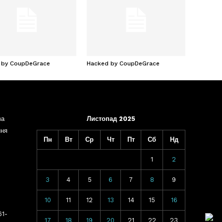
 by CoupDeGrace
Hacked by CoupDeGrace
ва
Листопад 2025
ння
Пн
Вт
Ср
Чт
Пт
Сб
Нд
1
2
3
4
5
6
7
8
9
10
11
12
13
14
15
16
61-
17
18
19
20
21
22
23