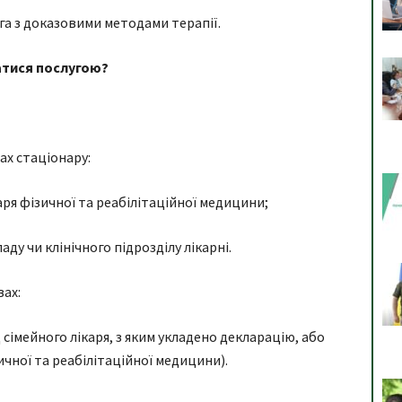
а з доказовими методами терапії.
атися послугою?
ах стаціонару:
аря фізичної та реабілітаційної медицини;
ду чи клінічного підрозділу лікарні.
вах:
сімейного лікаря, з яким укладено декларацію, або
зичної та реабілітаційної медицини).