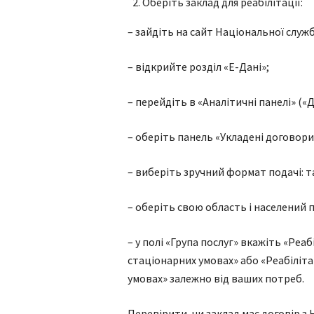
Оберіть заклад для реабілітації:
– зайдіть на сайт Національної служб
– відкрийте розділ «Е-Дані»;
– перейдіть в «Аналітичні панелі» (
– оберіть панель «Укладені договор
– виберіть зручний формат подачі: т
– оберіть свою область і населений 
– у полі «Група послуг» вкажіть «Реа
стаціонарних умовах» або «Реабіліта
умовах» залежно від ваших потреб.
Перевірити, чи заклад має договір з 