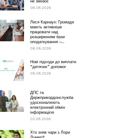
не змінює
06.08.2026
Леся Карнаух: Громади
мають активніше
працювати над
розширенням бази
оподаткування –...
06.08.2026
Нові підходи до виплати
“дитячих” допомог
06.08.2026
ДПС та
Держприкордонслужба
удосконалюють
електронний обмін
інформацією
03.08.2026
Хто зняв чари з Лори
Лумер?