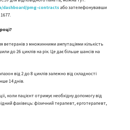
ata/dashboard/pmg-contracts
або зателефонувавши
1677.
 році?
Для ветеранів з множинними ампутаціями кількість
ли до 26 циклів на рік. Це дає більше шансів на
апазон від 2 до 8 циклів залежно від складності
ше 14 днів.
ції, коли пацієнт отримує необхідну допомогу від
овідний фахівець: фізичний терапевт, ерготерапевт,
я