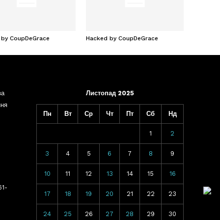
 by CoupDeGrace
Hacked by CoupDeGrace
ва
Листопад 2025
ння
Пн
Вт
Ср
Чт
Пт
Сб
Нд
1
2
3
4
5
6
7
8
9
10
11
12
13
14
15
16
61-
17
18
19
20
21
22
23
24
25
26
27
28
29
30