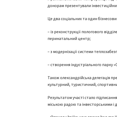
донорам презентували інвестиційни
Це два соціальних та один бізнесови
– із реконструкції пологового відд
перинатальний центр;
– з модернізації системи теплозабез
– створення індустріального парку 
Також олександрійська делегація п
культурний, туристичний, спортивни
Результатом участі стало підписанн
міською радою та інвесторськими і 