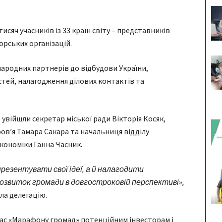
исяч учасників із 33 країн світу – представників
норських організацій.
ародних партнерів до відбудови України,
тей, налагодження ділових контактів та
 увійшли секретар міської ради Вікторія Косяк,
ов’я Тамара Сакара та начальниця відділу
економіки Ганна Часник.
презентувати свої ідеї, а й налагодити
звиток громади в довгостроковій перспективі»,
ила делегацію.
час «Марафону громад» потенційним інвесторам і