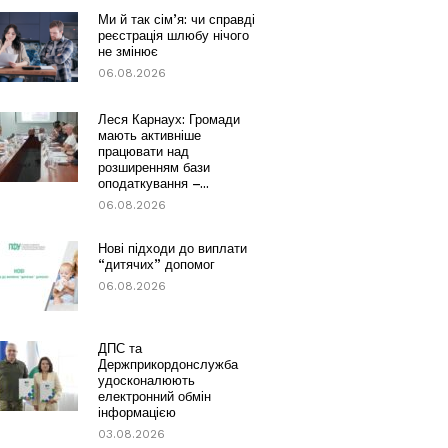
Ми й так сім’я: чи справді
реєстрація шлюбу нічого
не змінює
06.08.2026
Леся Карнаух: Громади
мають активніше
працювати над
розширенням бази
оподаткування –...
06.08.2026
Нові підходи до виплати
“дитячих” допомог
06.08.2026
ДПС та
Держприкордонслужба
удосконалюють
електронний обмін
інформацією
03.08.2026