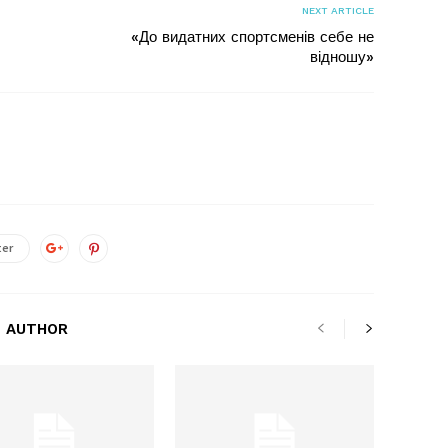
NEXT ARTICLE
«До видатних спортсменів себе не
відношу»
ter
 AUTHOR