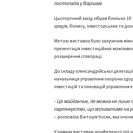
листопада у Варшаві.
Цьогорічний захід зібрав близько 10 т
урядів, бізнесу, інвесторських та до
Метою виставки було залучення міжн
презентація інвестиційних можливос
розширення співпраці.
До складу олександрійської делегації
начальниця управління охорони здор
інвестицій та інновацій управління 
– Це майданчик, де можна не лише 
партнерство, що впливатиме на ро
– розповіла Вікторія Косяк, яка очол
У рамках виставки-конференції під 