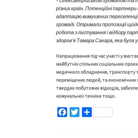
– Олександрійською громадою та її
різних країн. Потенційні партнери 
адаптацію вимушених переселенці
громаді. Отримали пропозиції щодо
робота з листування і відбору парт
здоровʼя Тамара Сакара, яка була у 
Напрацювання під час участі у вист
майбутніх спільних соціальних проєк
медичного обладнання, транспорту т
переміщених людей, та економічних 
твердих побутових відходів, забез
комунальної техніки тощо.
Facebook
Twitter
Поділитис