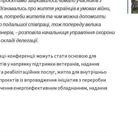
 проєктами зацікавилось чимало учасників з
дізнавались про життя українців в умовах війни,
в, потреби жителів та чим можна допомогти
 подальшої співпраці, тож попереду велика
нерів, – розповіла начальниця управління охорони
складі делегації.
авці-конференції можуть стати основою для
тів у напрямку підтримки ветеранів, надання
а реабілітаційних послуг, житла для внутрішньо
проєктів із впровадження ініціатив з переробки
печення енергоефективним обладнанням, надання
я