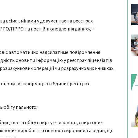
за всіма змінами у документах та реєстрах.
 РРО/ПРРО та постійні оновлення даних», –
ервіс автоматично надсилатиме повідомлення
дність оновити інформацію у реєстрах ліцензіатів
у розрахункових операцій чи розрахункових книжках.
ід оновити інформацію в Єдиних реєстрах
ь обігу пального;
обництва та обігу спирту етилового, спиртових
тюнових виробів, тютюнової сировини та рідин, що