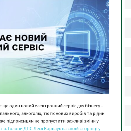
 ще один новий електронний сервіс для бізнесу –
 пального, алкоголю, тютюнових виробів та рідин
оже підприємцям не пропустити важливі зміни у
в. о. Голови ДПС Леся Карнаух на своїй сторінці у