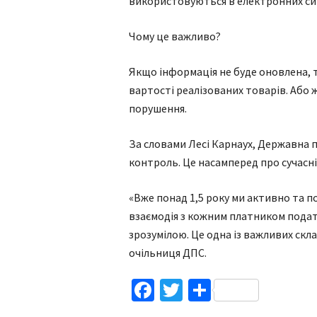
використовуються в електронних си
Чому це важливо?
Якщо інформація не буде оновлена, 
вартості реалізованих товарів. Або 
порушення.
За словами Лесі Карнаух, Державна п
контроль. Це насамперед про сучасні 
«Вже понад 1,5 року ми активно та 
взаємодія з кожним платником подат
зрозумілою. Це одна із важливих скла
очільниця ДПС.
Facebook
Twitter
Поділитис