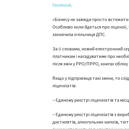
Facebook
.
«Бізнесу не завжди просто встежити 
Особливо коли йдеться про ліцензії,
зазначила очільниця ДПС.
За її словами, новий електронний с
платникам і нагадуватиме про необхі
після змін у РРО/ПРРО, книгах облік
Якщо у підприємця такі зміни, то сл
ліцензіатів:
– Єдиному реєстрі ліцензіатів та місц
– Єдиному реєстрі ліцензіатів з вир
дистилятів, алкогольних напоїв, тю