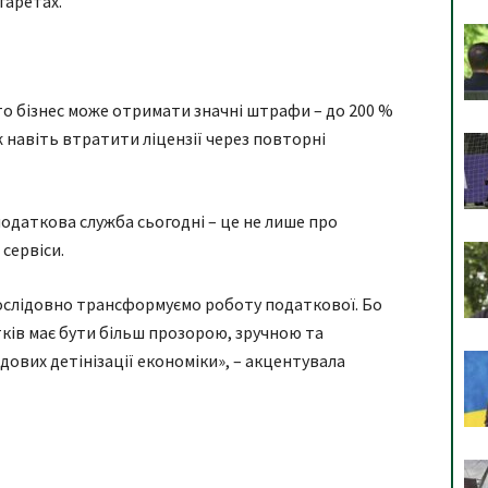
гаретах.
то бізнес може отримати значні штрафи – до 200 %
ж навіть втратити ліцензії через повторні
одаткова служба сьогодні – це не лише про
сервіси.
послідовно трансформуємо роботу податкової. Бо
ків має бути більш прозорою, зручною та
дових детінізації економіки», – акцентувала
я