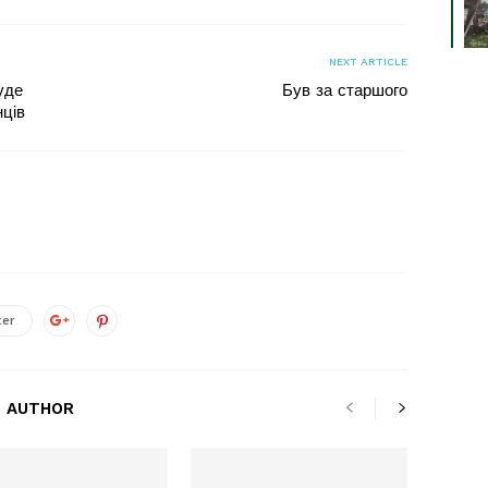
NEXT ARTICLE
уде
Був за старшого
нців
ter
 AUTHOR