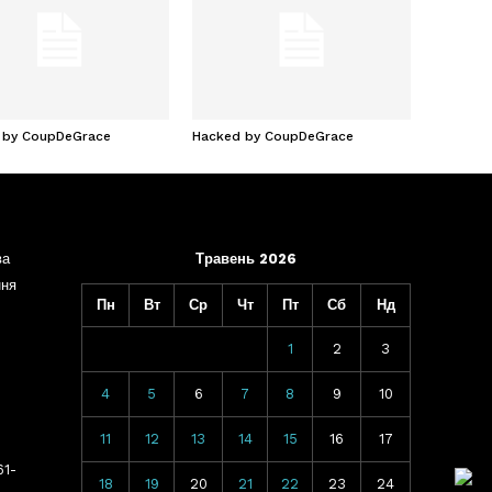
 by CoupDeGrace
Hacked by CoupDeGrace
ва
Травень 2026
ння
Пн
Вт
Ср
Чт
Пт
Сб
Нд
1
2
3
4
5
6
7
8
9
10
11
12
13
14
15
16
17
61-
18
19
20
21
22
23
24