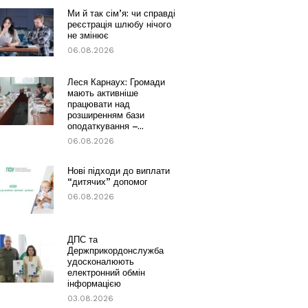
Ми й так сім’я: чи справді
реєстрація шлюбу нічого
не змінює
06.08.2026
Леся Карнаух: Громади
мають активніше
працювати над
розширенням бази
оподаткування –...
06.08.2026
Нові підходи до виплати
“дитячих” допомог
06.08.2026
ДПС та
Держприкордонслужба
удосконалюють
електронний обмін
інформацією
03.08.2026