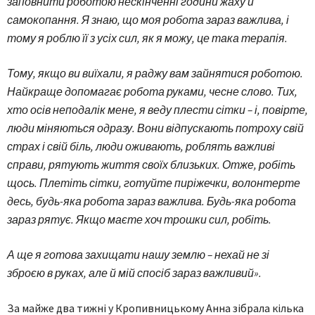
заповнити роботою нескінченні години жаху й
самокопання. Я знаю, що моя робота зараз важлива, і
тому я роблю її з усіх сил, як я можу, це така терапія.
Тому, якщо ви виїхали, я раджу вам зайнятися роботою.
Найкраще допомагає робота руками, чесне слово. Тих,
хто осів неподалік мене, я веду плести сітки – і, повірте,
люди міняються одразу. Вони відпускають потроху свій
страх і свій біль, люди оживають, роблять важливі
справи, рятують життя своїх близьких. Отже, робіть
щось. Плетіть сітки, готуйте пиріжечки, волонтерте
десь, будь-яка робота зараз важлива. Будь-яка робота
зараз рятує. Якщо маєте хоч трошки сил, робіть.
А ще я готова захищати нашу землю – нехай не зі
зброєю в руках, але й мій спосіб зараз важливий».
За майже два тижні у Кропивницькому Анна зібрала кілька