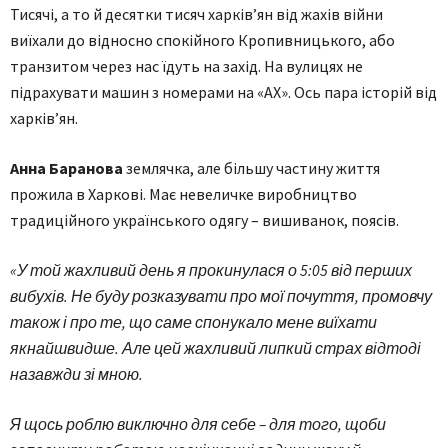
Тисячі, а то й десятки тисяч харків’ян від жахів війни
виїхали до відносно спокійного Кропивницького, або
транзитом через нас їдуть на захід. На вулицях не
підрахувати машин з номерами на «АХ». Ось пара історій від
харків’ян.
Анна Баранова
землячка, але більшу частину життя
прожила в Харкові. Має невеличке виробництво
традиційного українського одягу – вишиванок, поясів.
«У той жахливий день я прокинулася о 5:05 від перших
вибухів. Не буду розказувати про мої почуття, промовчу
також і про те, що саме спонукало мене виїхати
якнайшвидше. Але цей жахливий липкий страх відтоді
назавжди зі мною.
Я щось роблю виключно для себе – для того, щоби