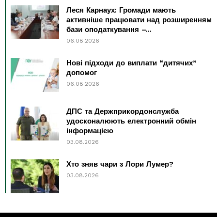
Леся Карнаух: Громади мають
активніше працювати над розширенням
бази оподаткування –...
06.08.2026
Нові підходи до виплати “дитячих”
допомог
06.08.2026
ДПС та Держприкордонслужба
удосконалюють електронний обмін
інформацією
03.08.2026
Хто зняв чари з Лори Лумер?
03.08.2026