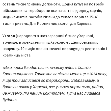
сотень тисяч гривень допомоги, щодня купує на потреби
військових та тероборони все на світі, від одягу, харчів,
медикаментів, засобів гігієни до тепловізорів за 25-40
тисяч гривень. Для Кропивницького і для Харкова.
У
Ігоря
(народився в нас) аграрний бізнес у Харкові,
точніше, в оренді землі під Харковом у Дніпровському
напрямку. 10 видів овочів і зелені вирощує для ресторанів і
крамниць міста.
«Вже через 6 годин після початку війни я їхав до
Кропивницького. Тривожна валізка в мене ще з 2014 року,
я ще тоді записався до тероборони. Забрав маму, а
брат лишився у Харкові, все у нього нормально, район,
де живемо, під нашим контролем. Тут в нас лишався
будинок.