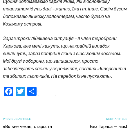
Щодня допомагаємо харків’янам, які в основному
транзитом їдуть далі – житло, їжа і т. інше. Своїм бусом
допомагаю як можу волонтерам, часто буваю на
Козачому острові.
Зараз трохи підвішена ситуація – я член тероброни
Харкова, але мені кажуть, що на крайній випадок
викличуть, зараз потрібні люди з військовим досвідом.
Мої друзі з оборони, що залишилися, просто
забезпечують спокій у середмісті, ловлять диверсантів
та збитих льотчиків. На передок їх не пускають».
Facebook
Twitter
Поділитися
PREVIOUS ARTICLE
NEXT ARTICLE
«Вільне чекає, староста
Без Тараса – ніяк!