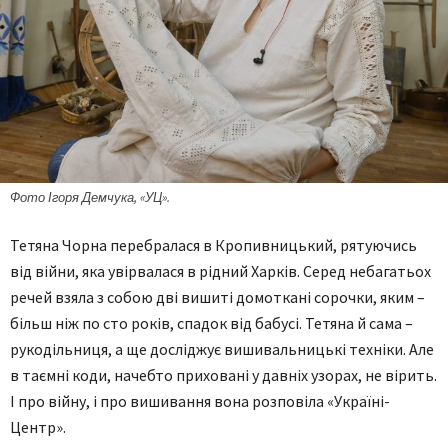
Фото Ігоря Демчука, «УЦ».
Тетяна Чорна перебралася в Кропивницький, рятуючись
від війни, яка увірвалася в рідний Харків. Серед небагатьох
речей взяла з собою дві вишиті домоткані сорочки, яким –
більш ніж по сто років, спадок від бабусі. Тетяна й сама –
рукодільниця, а ще досліджує вишивальницькі техніки. Але
в таємні коди, начебто приховані у давніх узорах, не вірить.
І про війну, і про вишивання вона розповіла «Україні-
Центр».