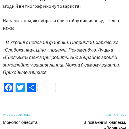
згоди й в етнографічному товаристві.
На запитання, як вибрати пристойну вишиванку, Тетяна
каже:
– В Україні є непогані фабрики. Наприклад, харківська
«Слобожанка». Ціни – приємні. Рекомендую. Луцька
«Едельвіка» теж гарні робить. Або збирайте гроші й
замовляйте у вишивальниці. Можна й самому вишити.
Приходьте вчитися.
Facebook
Twitter
Поділитися
PREVIOUS ARTICLE
NEXT ARTICLE
Монолог одесита
З поважним ювілеєм,
«Зорянко»!