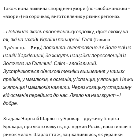
Також вона виявила споріднені узори (по-слобожанськи –
«взори») на сорочках, виготовлених у різних регіонах.
– Побачила якось слобожанську сорочку, дуже схожу на
ті, які на заході України поширені. Галя
(Галина
Лук’янець. –
Ред.
)
пояснила: виготовлено її в Золочеві на
нашій Харківщині, де живуть нащадки переселенців із
Золочева на Галичині. Світ – глобальний.
Зустрічаються однакові техніки вишивання у наших
предків, у мамлюків, в османів, у іспанців, у японців. Не ми
ж японців і мамлюків навчили! Через козацьку старшину
від османів перейшло до нас. Лягло на наш грунт – і
добре.
Згадала Чорна й Шарлотту Брокар – дружину Генріха
Брокара, про якого кажуть, що відмив Росію, наситивши її
ринок милом. Шарлотта ж, зацікавившись, як українки