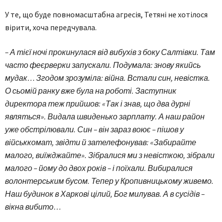
У те, що буде повномасштабна агресія, Тетяні не хотілося
вірити, хоча передчувала.
– А тієї ночі прокинулася від вибухів з боку Салтівки. Там
часто феєрверки запускали. Подумала: знову якийсь
мудак… Згодом зрозуміла: війна. Встали син, невістка.
О сьомій ранку вже була на роботі. Заступник
директора теж прийшов: «Так і знав, що два дурні
являться». Видала швиденько зарплату. А наш район
уже обстрілювали. Син – він зараз воює – пішов у
військкомат, звідти й зателефонував: «Забирайте
малого, виїжджайте». Зібралися ми з невісткою, зібрали
малого – йому до двох років – і поїхали. Вибиралися
волонтерським бусом. Тепер у Кропивницькому живемо.
Наш будинок в Харкові цілий, Бог милував. А в сусідів –
вікна вибито…