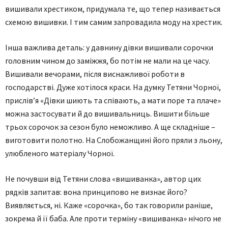
вишивали хрестиком, придумала те, що тепер називається
схемою вишивки. І тим самим запровадила моду на хрестик.
Інша важлива деталь: у давнину дівки вишивали сорочки
головним чином до заміжжя, бо потім не мали на це часу.
Вишивали вечорами, після виснажливої роботи в
господарстві. Дуже хотілося краси. На думку Тетяни Чорної,
прислів’я «Дівки шиють та співають, а мати поре та плаче»
можна застосувати й до вишивальниць. Вишити більше
трьох сорочок за сезон було неможливо. А ще складніше –
виготовити полотно. На Слобожанщині його пряли з льону,
улюбленого матеріалу Чорної.
Не почувши від Тетяни слова «вишиванка», автор цих
рядків запитав: вона принципово не визнає його?
Виявляється, ні. Каже «сорочка», бо так говорили раніше,
зокрема й її баба. Але проти терміну «вишиванка» нічого не