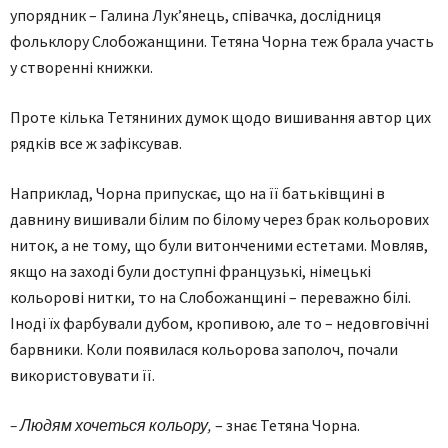
упорядник – Галина Лук’янець, співачка, дослідниця
фольклору Слобожанщини. Тетяна Чорна теж брала участь
у створенні книжки.
Проте кілька Тетяниних думок щодо вишивання автор цих
рядків все ж зафіксував.
Наприклад, Чорна припускає, що на її батьківщині в
давнину вишивали білим по білому через брак кольорових
ниток, а не тому, що були витонченими естетами. Мовляв,
якщо на заході були доступні французькі, німецькі
кольорові нитки, то на Слобожанщині – переважно білі.
Іноді їх фарбували дубом, кропивою, але то – недовговічні
барвники. Коли появилася кольорова заполоч, почали
використовувати її.
– Людям хочеться кольору,
– знає Тетяна Чорна.