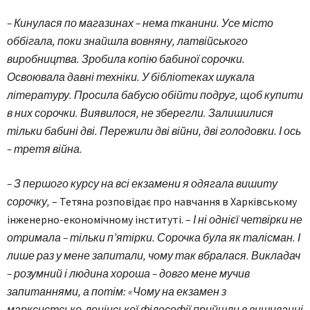
– Кинулася по магазинах – нема тканини. Усе місто
оббігала, поки знайшла вовняну, латвійського
виробництва. Зробила копію бабиної сорочки.
Освоювала давні техніки. У бібліотеках шукала
літературу. Просила бабусю обійти подруг, щоб купити
в них сорочки. Виявилося, не зберегли. Залишилися
тільки бабині дві. Пережили дві війни, дві голодовки. І ось
– третя війна.
– З першого курсу на всі екзамени я одягала вишиту
сорочку,
– Тетяна розповідає про навчання в Харківському
інженерно-економічному інституті. –
І ні однієї четвірки не
отримала – тільки п’ятірки. Сорочка була як талісман. І
лише раз у мене запитали, чому так вбралася. Викладач
– розумний і людина хороша – довго мене мучив
запитаннями, а потім: «Чому на екзамен з
марксистсько-ленінської філософії прийшли в вишиванці