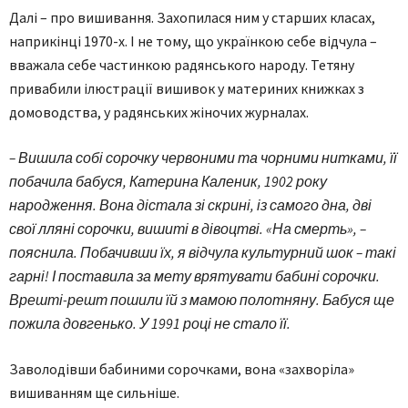
Далі – про вишивання. Захопилася ним у старших класах,
наприкінці 1970-х. І не тому, що українкою себе відчула –
вважала себе частинкою радянського народу. Тетяну
привабили ілюстрації вишивок у материних книжках з
домоводства, у радянських жіночих журналах.
– Вишила собі сорочку червоними та чорними нитками, її
побачила бабуся, Катерина Каленик, 1902 року
народження. Вона дістала зі скрині, із самого дна, дві
свої лляні сорочки, вишиті в дівоцтві. «На смерть», –
пояснила. Побачивши їх, я відчула культурний шок – такі
гарні! І поставила за мету врятувати бабині сорочки.
Врешті-решт пошили їй з мамою полотняну. Бабуся ще
пожила довгенько. У 1991 році не стало її.
Заволодівши бабиними сорочками, вона «захворіла»
вишиванням ще сильніше.