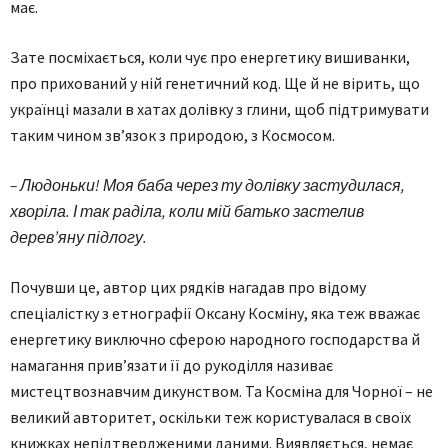
має.
Зате посміхається, коли чує про енергетику вишиванки,
про прихований у ній генетичний код. Ще й не вірить, що
українці мазали в хатах долівку з глини, щоб підтримувати
таким чином зв’язок з природою, з Космосом.
– Людоньки! Моя баба через ту долівку застудилася,
хворіла. І так раділа, коли мій батько застелив
дерев’яну підлогу.
Почувши це, автор цих рядків нагадав про відому
спеціалістку з етнографії Оксану Косміну, яка теж вважає
енергетику виключно сферою народного господарства й
намагання прив’язати її до рукоділля називає
мистецтвознавчим дикунством. Та Косміна для Чорної – не
великий авторитет, оскільки теж користувалася в своїх
книжках непідтвердженими даними. Виявляється, немає