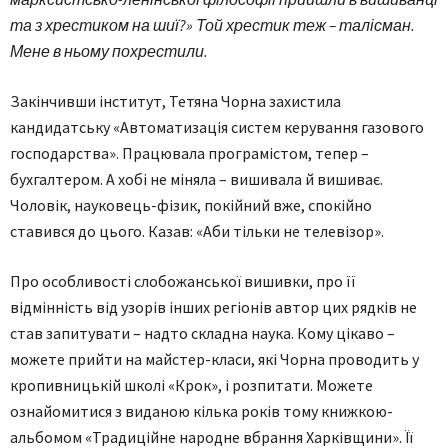
та з хрестиком на шиї?» Той хрестик теж – талісман.
Мене в ньому похрестили.
Закінчивши інститут, Тетяна Чорна захистила
кандидатську «Автоматизація систем керування газового
господарства». Працювала програмістом, тепер –
бухгалтером. А хобі не міняла – вишивала й вишиває.
Чоловік, науковець-фізик, покійний вже, спокійно
ставився до цього. Казав: «Аби тільки не телевізор».
Про особливості слобожанської вишивки, про її
відмінність від узорів інших регіонів автор цих рядків не
став запитувати – надто складна наука. Кому цікаво –
можете прийти на майстер-класи, які Чорна проводить у
кропивницькій школі «Крок», і розпитати. Можете
ознайомитися з виданою кілька років тому книжкою-
альбомом «Традиційне народне вбрання Харківщини». Її