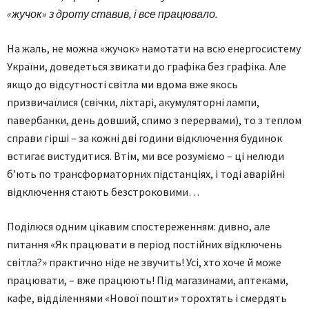
«жучок» з дроту ставив, і все працювало.
На жаль, не можна «жучок» намотати на всю енергосистему
України, доведеться звикати до графіка без графіка. Але
якщо до відсутності світла ми вдома вже якось
призвичаїлися (свічки, ліхтарі, акумуляторні лампи,
павербанки, день довший, спимо з перервами), то з теплом
справи гірші – за кожні дві години відключення будинок
встигає вистудитися. Втім, ми все розуміємо – ці нелюди
б’ють по трансформаторних підстанціях, і тоді аварійні
відключення стають безстроковими…
Поділюся одним цікавим спостереженням: дивно, але
питання «Як працювати в період постійних відключень
світла?» практично ніде не звучить! Усі, хто хоче й може
працювати, – вже працюють! Під магазинами, аптеками,
кафе, відділеннями «Нової пошти» торохтять і смердять