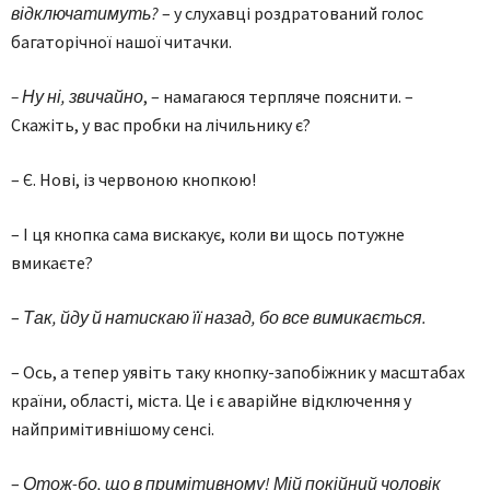
відключатимуть?
– у слухавці роздратований голос
багаторічної нашої читачки.
– Ну ні, звичайно
, – намагаюся терпляче пояснити. –
Скажіть, у вас пробки на лічильнику є?
– Є. Нові, із червоною кнопкою!
– І ця кнопка сама вискакує, коли ви щось потужне
вмикаєте?
–
Так, йду й натискаю її назад, бо все вимикається.
– Ось, а тепер уявіть таку кнопку-запобіжник у масштабах
країни, області, міста. Це і є аварійне відключення у
найпримітивнішому сенсі.
–
Отож-бо, що в примітивному! Мій покійний чоловік