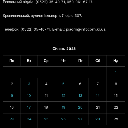
Рекламний відділ: (0522) 35-40-71, 050-961-67-17.
Кропивницький, вулиця Ельворті, 7, офіс 307.
Телефон: (0522) 35-40-71. E-mail: piadm@infocom.kr.ua.
Січень 2023
Пн
Вт
Ср
Чт
Пт
Сб
Нд
1
2
3
4
5
6
7
8
9
10
11
12
13
14
15
16
17
18
19
20
21
22
23
24
25
26
27
28
29