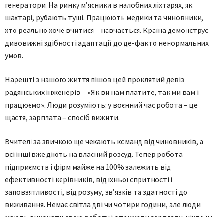
генератори. На ринку м’ясники в налобних ліхтарях, як
шахтарі, рубають туші. Працюють медики та чиновники,
хто реально хоче вчитися – навчається. Країна демонструє
дивовижні здібності адаптації до де-факто ненормальних
умов.
Нарешті з нашого життя пішов цей проклятий девіз
радянських інженерів – «Як ви нам платите, так ми вам і
працюємо». Люди розуміють: у воєнний час робота – це
щастя, зарплата – спосіб вижити.
Вчителі за звичкою ще чекають команд від чиновників, а
всі інші вже діють на власний розсуд. Тепер робота
підприємств і фірм майже на 100% залежить від
ефективності керівників, від їхньої спритності і
заповзятливості, від розуму, зв’язків та здатності до
виживання. Немає світла дві чи чотири години, але люди
мають виконати свою роботу і отримати зарплату, ніхто їм