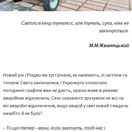
Світло в кінці тунелю є, але тунель, сука, ніяк не
закінчується.
М.М.Жванецький
Новий рік і Різдво ми зустрічали, як належить, зі світлом та
теплом. Свята закінчилися, і Укр­енерго оголосило:
погодинні графіки вже не діють, країна живе в режимі
аварійних відключень. Сенс сказаного зрозуміли не всі: ну
які аварійні відключення, якщо аварій у святковий тиждень
начебто й не було?
–
То що тепер – вони, коли захочуть, тоді нас і