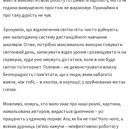
години вимушеного простою не вираховує. Принаймні я
про таку дурість не чув.
Зрозуміло, що відключення світла геть-чисто руйнують
уже налагоджену систему дистанційного навчання
школярів. Отже, потрібно максимально використовувати
світловий день, записувати відео уроків і розміщувати їх на
серверах, куди учні зможуть дістатися, коли в них буде
світло та Інтернет. Головне – не демонструвати власну
безпорадність і пам’ятати, що є люди, яким набагато
важче, ніж тобі, – в окопах, в окупації, у зруйнованих містах
і селах.
Можливо, комусь, хто мало знає про наші реалії, картина,
намальована автором, видасться ідилічною – усі
працюють у єдиному пориві. Ага, як би не так! Чого-чого, а
всяких дурниць (м’яко кажучи – неефективної роботи) у