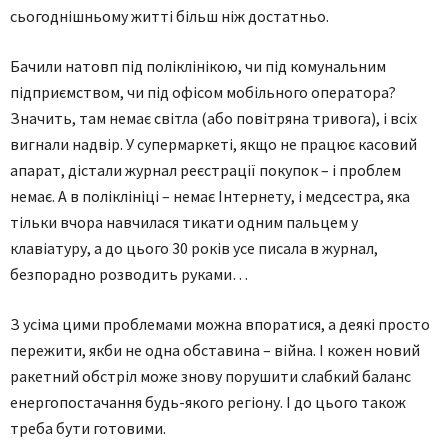
сьогоднішньому житті більш ніж достатньо.
Бачили натовп під поліклінікою, чи під комунальним
підприємством, чи під офісом мобільного оператора?
Значить, там немає світла (або повітряна тривога), і всіх
вигнали надвір. У супермаркеті, якщо не працює касовий
апарат, дістали журнал реєстрації покупок – і проблем
немає. А в поліклініці – немає Інтернету, і медсестра, яка
тільки вчора навчилася тикати одним пальцем у
клавіатуру, а до цього 30 років усе писала в журнал,
безпорадно розводить руками…
З усіма цими проблемами можна впоратися, а деякі просто
пережити, якби не одна обставина – війна. І кожен новий
ракетний обстріл може знову порушити слабкий баланс
енергопостачання будь-якого регіону. І до цього також
треба бути готовими.