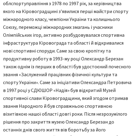
облспортуправління з 1978 по 1997 рік, за керівництва
якого на Кіровоградщині з’явилися перші майстри спорту
міжнародного класу, чемпіони України та колишнього
Союзу, переможці міжнародних змагань і учасники
Олімпійських ігор, активно розбудовувалася спортивна
інфраструктура Кіровограда та області й відкривалися
нові спортивні споруди. Саме за свою кропітку та
продуктивну роботу в 1993-му році Олександр Березан
також однім із перших в області був удостоєний почесного
звання «Заслужений працівник фізичної культури та
спорту України». Саме за ініціативи Олександра Петровича
в 1997 році у СДЮШОР «Надія» був відкритий Музей
спортивної слави Кіровоградщини, який згодом отримав
звання Народного й був справжньою спортивною
візитівкою нашої області довгі роки. Після незрозумілого
рішення про закриття музею Олександр Березан до
останніх днів свого життя вів боротьбу за його