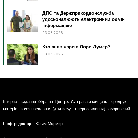
ДПС та Держприкордонслужба
удосконалюють електронний обмін
інформацією
03.08.2026
Хто зняв чари з Лори Лумер?
03.08.2026
Інтернет-видання «Україна-Центр». Усі права захищені. Передрук
матеріалів без посилання (для вебу - гіперпосилання) заборонений.
Шеф-редактор - Юхим Мармер.