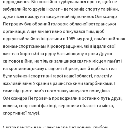
відродження. Він постійно турбувавався про те, щоб не
забували його друзів і колег – ветеранів спорту та війни,
адже після виходу на заслужений відпочинок Олександр
Петрович був обраний головою обласної ветеранської
організації. А ще він активно опікувався тим, щоб
відкритий за його ініціативи в 1985-му році, пам’ятний знак
воїнам-спортсменам Кіровоградщини, які віддали свої
життя в боротьбі за рідну Батьківщину в роки Другої
світової війни, не тільки залишився святим місцем пам’яті
на кропивницькому стадіоні «Зірка», але й щоб на стелі
були увічнені спортивні герої нашої області, полеглі у
жахливій війні України з рашистськими загарбниками. І
саме від цього пам’ятного знаку минулого понеділка
Олександра Петровича проводжали в останню путь друзі,
колеги, спортивні фахівці, керівники області та міста,
спортивної галузі.
Світла пам’ять вам, Олександре Петровичу, глибокі