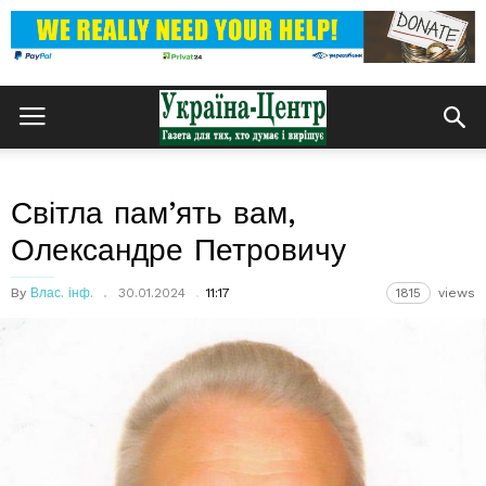
Світла пам’ять вам,
Олександре Петровичу
By
Влас. інф.
30.01.2024
11:17
1815
views