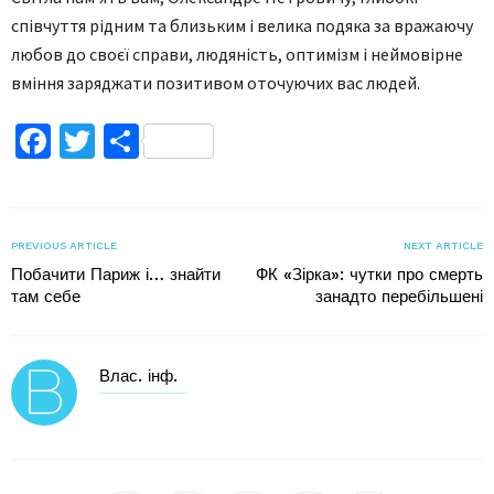
співчуття рідним та близьким і велика подяка за вражаючу
любов до своєї справи, людяність, оптимізм і неймовірне
вміння заряджати позитивом оточуючих вас людей.
Facebook
Twitter
Поділитися
PREVIOUS ARTICLE
NEXT ARTICLE
Побачити Париж і… знайти
ФК «Зірка»: чутки про смерть
там себе
занадто перебільшені
Влас. інф.