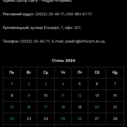
Адміністратор сайту - Андрій Флоренко.
Рекламний відділ: (0522) 35-40-71, 050-961-67-17.
Кропивницький, вулиця Ельворті, 7, офіс 307.
Телефон: (0522) 35-40-71. E-mail: piadm@infocom.kr.ua.
Січень 2024
Пн
Вт
Ср
Чт
Пт
Сб
Нд
1
2
3
4
5
6
7
8
9
10
11
12
13
14
15
16
17
18
19
20
21
22
23
24
25
26
27
28