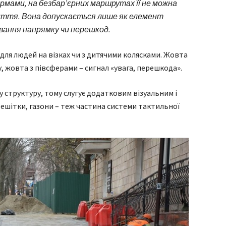
нормами, на безбар’єрних маршрутах її не можна
иття. Вона допускається лише як елемент
авання напрямку чи перешкод.
для людей на візках чи з дитячими колясками. Жовта
, жовта з півсферами – сигнал «увага, перешкода».
 структуру, тому слугує додатковим візуальним і
шітки, газони – теж частина системи тактильної