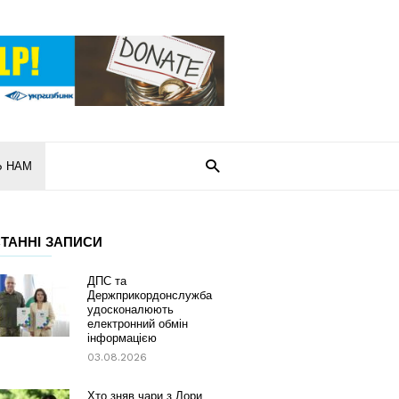
Ь НАМ
ТАННІ ЗАПИСИ
ДПС та
Держприкордонслужба
удосконалюють
електронний обмін
інформацією
03.08.2026
Хто зняв чари з Лори