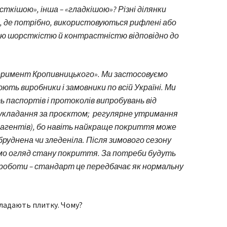
ткішою», інша – «гладкішою»? Різні ділянки
м, де потрібно, використовуються рифлені або
ою шорсткістю й контрастністю відповідно до
еримент Кропивницького». Ми застосовуємо
ють виробники і замовники по всій Україні. Ми
паспортів і протоколів випробувань від
 укладання за проєктом; регулярне утримання
 реагентів), бо навіть найкраще покриття може
руднена чи зледеніла. Після зимового сезону
мо огляд стану покриття. За потреби будуть
 роботи – стандарт це передбачає як нормальну
кладають плитку. Чому?