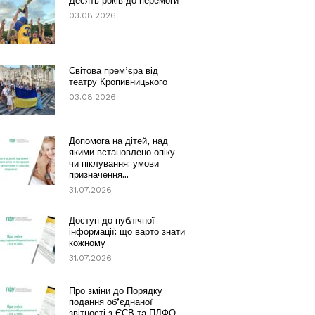
Десять років до перемоги
03.08.2026
Світова прем’єра від
театру Кропивницького
03.08.2026
Допомога на дітей, над
якими встановлено опіку
чи піклування: умови
призначення...
31.07.2026
Доступ до публічної
інформації: що варто знати
кожному
31.07.2026
Про зміни до Порядку
подання об’єднаної
звітності з ЄСВ та ПДФО