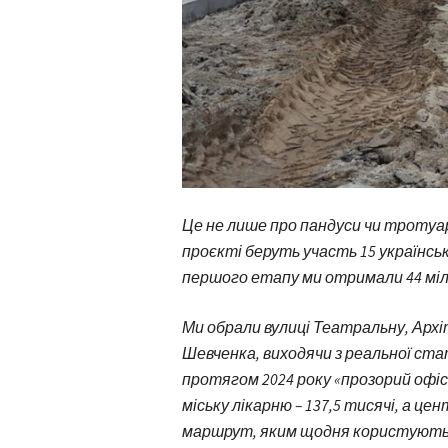
Це не лише про пандуси чи тротуар
проєкті беруть участь 15 українськ
першого етапу ми отримали 44 міл
Ми обрали вулиці Театральну, Арх
Шевченка, виходячи з реальної ста
протягом 2024 року «прозорий офіс
міську лікарню – 137,5 тисячі, а цен
маршрут, яким щодня користуються