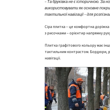
– Та бруківка не є історичною. За 
використовувати як основне покр
тактильної навігації – для розпізн
Сіра плитка – це комфортна доріжка 
з рисочками – орієнтир напрямку руху
Плитка графітового кольору має іншу
тактильним контрастом. Бордюри, ре
навігації.