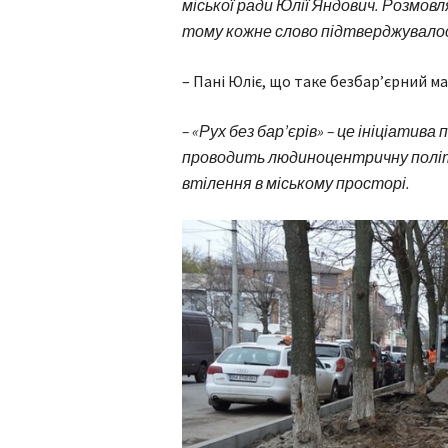
міської ради Юлії Яндович. Розмовл
тому кожне слово підтверджувало
– Пані Юліє, що таке безбар’єрний м
– «Рух без бар’єрів» – це ініціатив
проводить людиноцентричну політи
втілення в міському просторі.