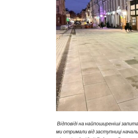
Відповіді на найпоширеніші запи
ми отримали від заступниці начал