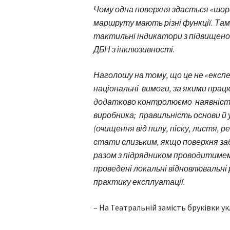
Чому одна поверхня здається «шорс
маршруту мають різні функції. Та
тактильні індикатори з підвищен
ДБН з інклюзивності.
Наголошу на тому, що це не «експ
національні вимоги, за якими працю
додатково контролюємо наявність 
виробника; правильність основи й
(очищення від пилу, піску, листя,
стати слизьким, якщо поверхня заб
разом з підрядником проводитиме
проведені локальні відновлювальні
практику експлуатації.
– На Театральній замість бруківки у