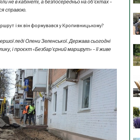
яли не в кабінеті, а безпосередньо на об’єктах –
ся справою.
аршрут і як він формувався у Кропивницькому?
а першої леді Олени Зеленської. Держава сьогодні
ку, і проєкт «Безбар’єрний маршрут» – її живе