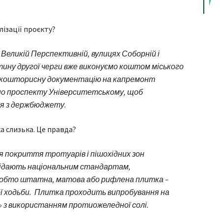
ізації проєкту?
Великій Перспективній, вулицях Соборній і
стину другої черги вже виконуємо коштом міського
-кошторисну документацію на капремонт
 по проспекту Університетському, щоб
я з держбюджету.
а слизька. Це правда?
ля покриття тротуарів і пішохідних зон
відають національним стандартам,
 Тобто штатна, матова або рифлена плитка –
ої ходьби. Плитка проходить випробування на
 з використанням протиожеледної солі.