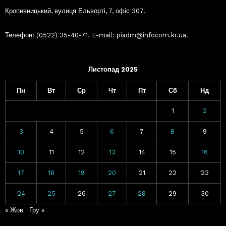
Кропивницький, вулиця Ельворті, 7, офіс 307.
Телефон: (0522) 35-40-71. E-mail: piadm@infocom.kr.ua.
Листопад 2025
Пн
Вт
Ср
Чт
Пт
Сб
Нд
1
2
3
4
5
6
7
8
9
10
11
12
13
14
15
16
17
18
19
20
21
22
23
24
25
26
27
28
29
30
« Жов
Гру »