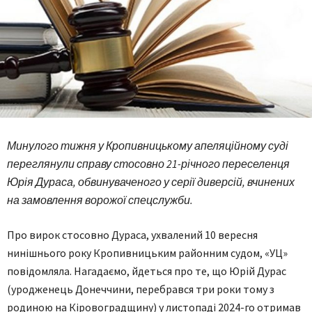
Минулого тижня у Кропивницькому апеляційному суді
переглянули справу стосовно 21-річного переселенця
Юрія Дураса, обвинуваченого у серії диверсій, вчинених
на замовлення ворожої спецслужби.
Про вирок стосовно Дураса, ухвалений 10 вересня
нинішнього року Кропивницьким районним судом, «УЦ»
повідомляла. Нагадаємо, йдеться про те, що Юрій Дурас
(уродженець Донеччини, перебрався три роки тому з
родиною на Кіровоградщину) у листопаді 2024-го отримав