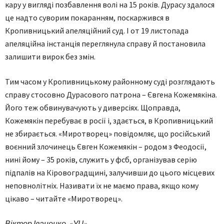
кару у вигляді позбавлення волі на 15 років. Дурасу здалося
це надто суворим покаранням, поскаржився в
Кропивницький апеляційний суд. І от 19 листопада
апеляційна інстанція переглянула справу й постановила
залишити вирок без змін.
Тим часом у Кропивницькому районному суді розглядають
справу стосовно Дурасового патрона – Євгена Кожемякіна.
Його теж обвинувачують у диверсіях. Щоправда,
Кожемякін перебуває в росії і, здається, в Кропивницький
не збирається. «Миротворец» повідомляє, що російський
воєнний злочинець Євген Кожемякін – родом з Феодосії,
нині йому – 35 років, служить у фсб, організував серію
підпалів на Кіровоградщині, залучивши до цього місцевих
неповнолітніх. Називати їх не маємо права, якщо кому
цікаво – читайте «Миротворец».
Віктор Іваненко, «УЦ».