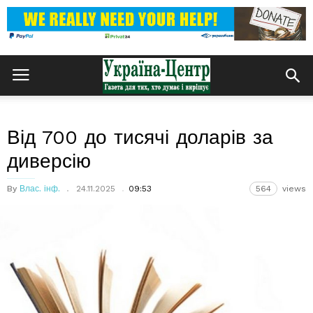
Від 700 до тисячі доларів за
диверсію
By
Влас. інф.
24.11.2025
09:53
564
views