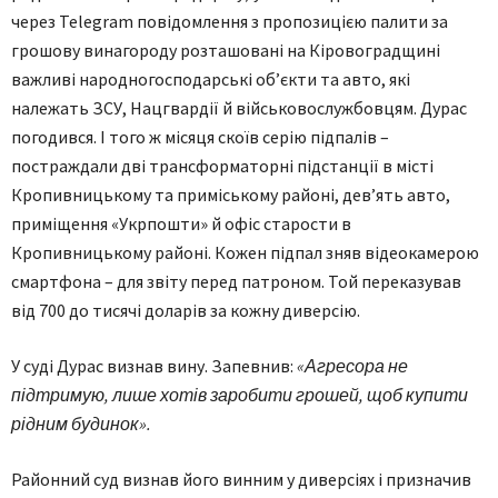
через Telegram повідомлення з пропозицією палити за
грошову винагороду розташовані на Кіровоградщині
важливі народногосподарські об’єкти та авто, які
належать ЗСУ, Нацгвардії й військовослужбовцям. Дурас
погодився. І того ж місяця скоїв серію підпалів –
постраждали дві трансформаторні підстанції в місті
Кропивницькому та приміському районі, дев’ять авто,
приміщення «Укрпошти» й офіс старости в
Кропивницькому районі. Кожен підпал зняв відеокамерою
смартфона – для звіту перед патроном. Той переказував
від 700 до тисячі доларів за кожну диверсію.
У суді Дурас визнав вину. Запевнив:
«Агресора не
підтримую, лише хотів заробити грошей, щоб купити
рідним будинок».
Районний суд визнав його винним у диверсіях і призначив