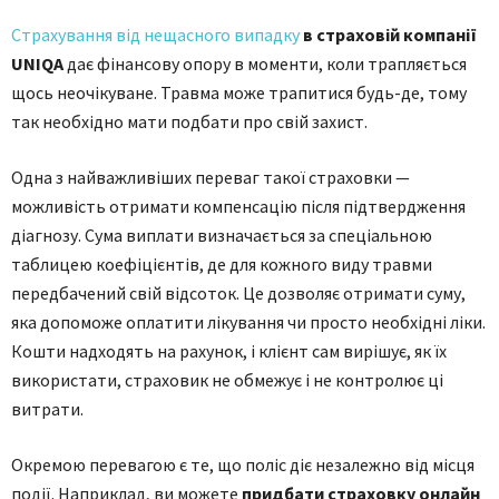
Страхування від нещасного випадку
в страховій компанії
UNIQA
дає фінансову опору в моменти, коли трапляється
щось неочікуване. Травма може трапитися будь-де, тому
так необхідно мати подбати про свій захист.
Одна з найважливіших переваг такої страховки —
можливість отримати компенсацію після підтвердження
діагнозу. Сума виплати визначається за спеціальною
таблицею коефіцієнтів, де для кожного виду травми
передбачений свій відсоток. Це дозволяє отримати суму,
яка допоможе оплатити лікування чи просто необхідні ліки.
Кошти надходять на рахунок, і клієнт сам вирішує, як їх
використати, страховик не обмежує і не контролює ці
витрати.
Окремою перевагою є те, що поліс діє незалежно від місця
події. Наприклад, ви можете
придбати страховку онлайн