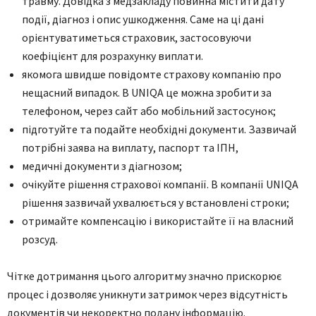
травму. Довідка з медзакладу повинна містити дату
події, діагноз і опис ушкодження. Саме на ці дані
орієнтуватиметься страховик, застосовуючи
коефіцієнт для розрахунку виплати.
якомога швидше повідомте страхову компанію про
нещасний випадок. В UNIQA це можна зробити за
телефоном, через сайт або мобільний застосунок;
підготуйте та подайте необхідні документи. Зазвичай
потрібні заява на виплату, паспорт та ІПН,
медичні документи з діагнозом;
очікуйте рішення страхової компанії. В компанії UNIQA
рішення зазвичай ухвалюється у встановлені строки;
отримайте компенсацію і використайте її на власний
розсуд.
Чітке дотримання цього алгоритму значно прискорює
процес і дозволяє уникнути затримок через відсутність
документів чи некоректно подану інформацію.