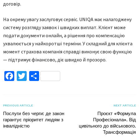
договір.
На окрему увагу заслуговує сервіс. UNIQA має налагоджену
систему розгляду заявок і швидких виплат. Клієнт може
подати документи онлайн, а рішення про компенсацію
ухвалюється у найкоротші терміни. У складний для клієнта
момент страхова компанія справді виконує свою функцію
— підтримує фінансово, діє швидко й прозоро.
Facebook
Twitter
Поділитися
PREVIOUS ARTICLE
NEXT ARTICLE
Послуги без черги: де закон
Проєкт «Формула
гарантує пріоритет людям з
Професіонала». Від
інвалідністю
цивільного до військового.
Трансформація