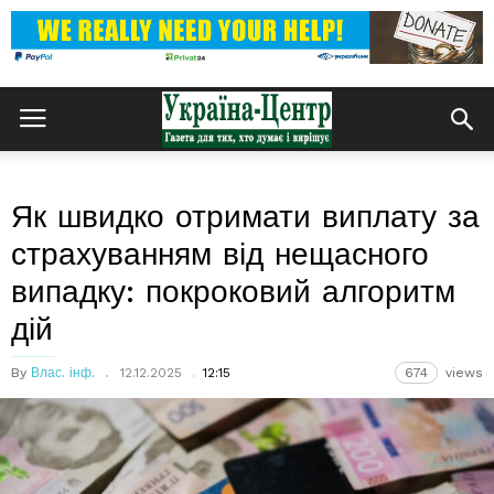
Як швидко отримати виплату за
страхуванням від нещасного
випадку: покроковий алгоритм
дій
By
Влас. інф.
12.12.2025
12:15
674
views