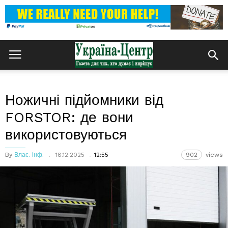
Ножичні підйомники від
FORSTOR: де вони
використовуються
By
Влас. інф.
18.12.2025
12:55
902
views