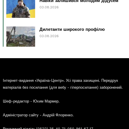
Навіки залишився молодим дідусем
03.08.2026
Дилетанти широкого профілю
03.08.2026
Інтернет-видання «Україна-Центр». Усі права захищені. Передрук
матеріалів без посилання (для вебу - гіперпосилання) заборонений.
Шеф-редактор - Юхим Мармер.
Адміністратор сайту - Андрій Флоренко.
Рекламний відділ: (0522) 35-40-71, 050-961-67-17.