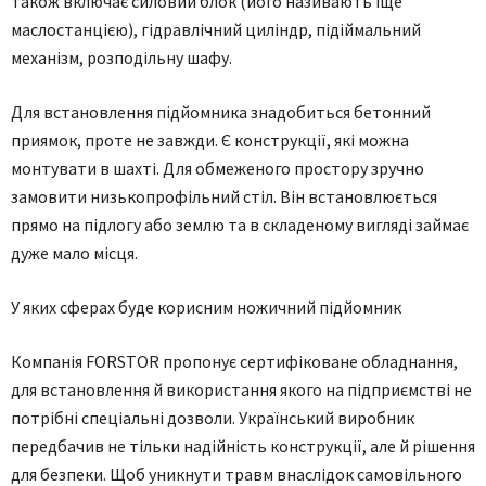
також включає силовий блок (його називають іще
маслостанцією), гідравлічний циліндр, підіймальний
механізм, розподільну шафу.
Для встановлення підйомника знадобиться бетонний
приямок, проте не завжди. Є конструкції, які можна
монтувати в шахті. Для обмеженого простору зручно
замовити низькопрофільний стіл. Він встановлюється
прямо на підлогу або землю та в складеному вигляді займає
дуже мало місця.
У яких сферах буде корисним ножичний підйомник
Компанія FORSTOR пропонує сертифіковане обладнання,
для встановлення й використання якого на підприємстві не
потрібні спеціальні дозволи. Український виробник
передбачив не тільки надійність конструкції, але й рішення
для безпеки. Щоб уникнути травм внаслідок самовільного