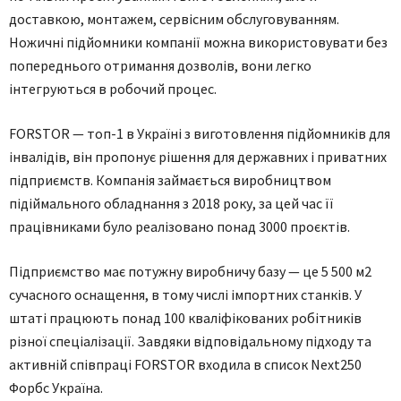
доставкою, монтажем, сервісним обслуговуванням.
Ножичні підйомники компанії можна використовувати без
попереднього отримання дозволів, вони легко
інтегруються в робочий процес.
FORSTOR — топ-1 в Україні з виготовлення підйомників для
інвалідів, він пропонує рішення для державних і приватних
підприємств. Компанія займається виробництвом
підіймального обладнання з 2018 року, за цей час її
працівниками було реалізовано понад 3000 проєктів.
Підприємство має потужну виробничу базу — це 5 500 м2
сучасного оснащення, в тому числі імпортних станків. У
штаті працюють понад 100 кваліфікованих робітників
різної спеціалізації. Завдяки відповідальному підходу та
активній співпраці FORSTOR входила в список Next250
Форбс Україна.