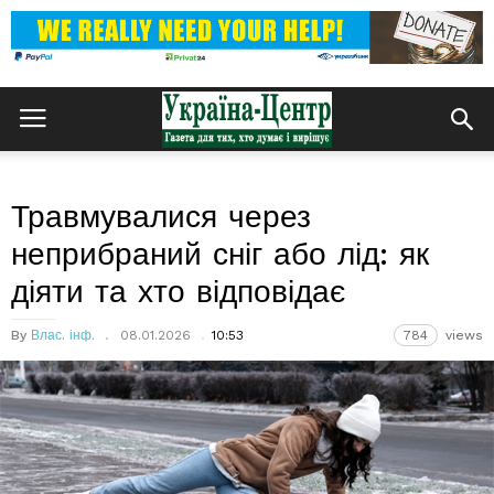
Травмувалися через
неприбраний сніг або лід: як
діяти та хто відповідає
By
Влас. інф.
08.01.2026
10:53
784
views