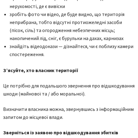
нерухомості, де є вивіски
зробіть фото чи відео, де буде видно, що територія
неприбрана, тобто відсутні протиожеледні засоби
(пісок, сіль) та огородження небезпечних місць;
накопичений лід, сніг, є бурульки на дахах, карнизах
знайдіть відеодокази — дізнайтеся, чи є поблизу камери
спостереження.
З’ясуйте, хто власник території
Це потрібно для подальшого звернення про відшкодування
шкоди (майнової та / або моральної).
Визначити власника можна, звернувшись з інформаційним
запитом до місцевої влади.
Зверніться із заявою про відшкодування збитків