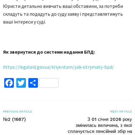
Юристи детально вивчать ваші обставини, за потреби
складуть та подадуть до суду заяву і представлятимуть
ваші інтереси у суді.
Як звернутися до системи надання БПД:
https://legalaid.gov.ua/kliyentam/yak-otrymaty-bpd/
Facebook
Twitter
Поділитися
PREVIOUS ARTICLE
NEXT ARTICLE
№2 (1687)
З 01 січня 2026 року
змінилась величина, з якої
сплачується пенсійний збір на