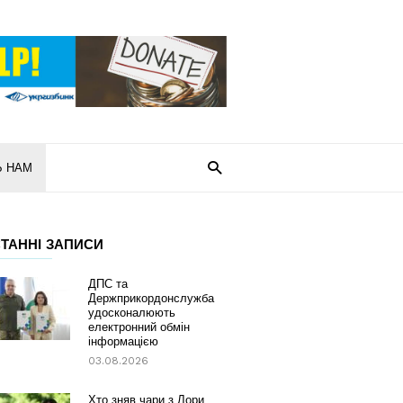
Ь НАМ
ТАННІ ЗАПИСИ
ДПС та
Держприкордонслужба
удосконалюють
електронний обмін
інформацією
03.08.2026
Хто зняв чари з Лори