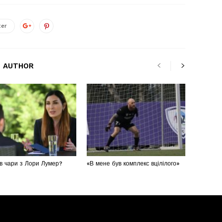
ter
 AUTHOR
в чари з Лори Лумер?
«В мене був комплекс вцілілого»