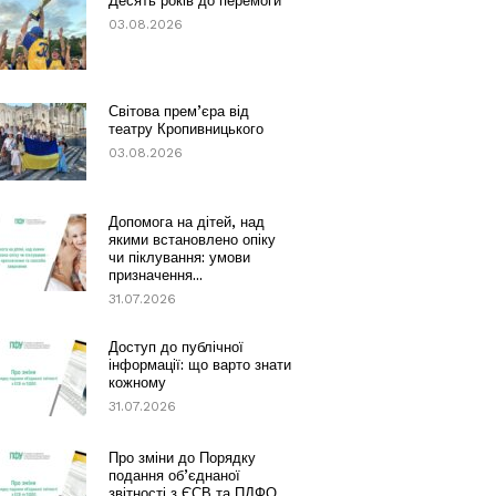
Десять років до перемоги
03.08.2026
Світова прем’єра від
театру Кропивницького
03.08.2026
Допомога на дітей, над
якими встановлено опіку
чи піклування: умови
призначення...
31.07.2026
Доступ до публічної
інформації: що варто знати
кожному
31.07.2026
Про зміни до Порядку
подання об’єднаної
звітності з ЄСВ та ПДФО