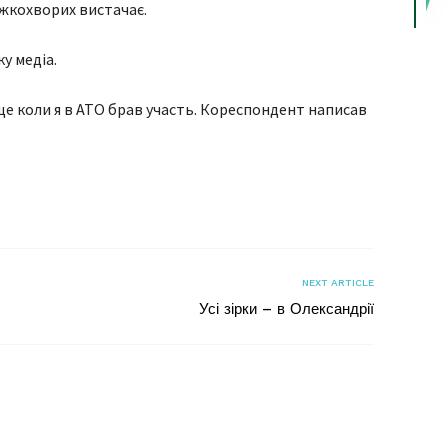
яжкохворих вистачає.
у медіа.
 ще коли я в АТО брав участь. Кореспондент написав
я
NEXT ARTICLE
Усі зірки – в Олександрії