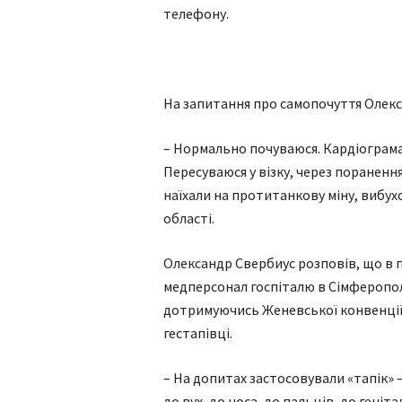
телефону.
На запитання про самопочуття Олекс
– Нормально почуваюся. Кардіограма, 
Пересуваюся у візку, через поранення
наїхали на протитанкову міну, вибух
області.
Олександр Свербиус розповів, що в по
медперсонал госпіталю в Сімферопол
дотримуючись Женевської конвенції.
гестапівці.
– На допитах застосовували «тапік»
до вух, до носа, до пальців, до геніт