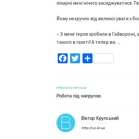
лікарні мені нічого засиджуватися. Т
Йому незручно від великої уваги з бок
– З мене героя зробили в Гайвороні,
такого в газеті! А тепер ви…
Facebook
Twitter
Поділитис
PREVIOUS ARTICLE
Робота під напругою
Віктор Крупський
http://uc.kr.ua