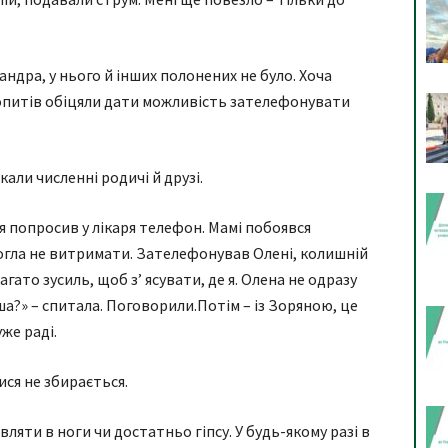
андра, у нього й інших полонених не було. Хоча
допитів обіцяли дати можливість зателефонувати
али численні родичі й друзі.
 я попросив у лікаря телефон. Мамі побоявся
 могла не витримати. Зателефонував Олені, колишній
гато зусиль, щоб з’ ясувати, де я. Олена не одразу
ша?» – спитала. Поговорили.Потім – із Зоряною, це
уже раді.
ися не збирається.
ляти в ноги чи достатньо гіпсу. У будь-якому разі в