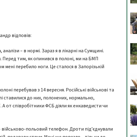
андр відповів:
аналізи – в нормі. Зараз я в лікарні на Сумщині.
. Перед тим, як опинився в полоні, ми на БМП
ом мені перебило ноги. Це сталося в Запорізькій
лоні перебував з 14 вересня. Російські військові та
і ставилися до них, полонених, нормально,
 А от співробітники ФСБ діяли як енкаведисти чи
 – військово-польовий телефон. Дроти під’єднували
алій, подавали струм. Мені ще повезло – тільки до