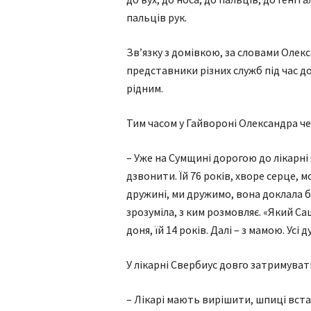
пальців рук.
Зв’язку з домівкою, за словами Олекс
представники різних служб під час 
рідним.
Тим часом у Гайвороні Олександра чек
– Уже на Сумщині дорогою до лікарні
дзвонити. Їй 76 років, хворе серце,
дружині, ми дружимо, вона доклала ба
зрозуміла, з ким розмовляє. «Який Са
доня, їй 14 років. Далі – з мамою. Усі д
У лікарні Свербиус довго затримуват
– Лікарі мають вирішити, шпиці встав