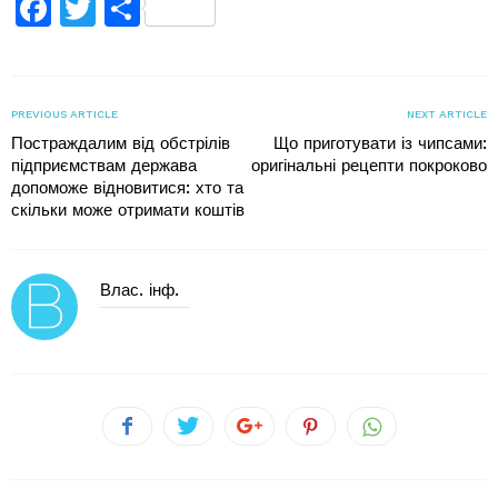
Facebook
Twitter
Поділитися
PREVIOUS ARTICLE
NEXT ARTICLE
Постраждалим від обстрілів
Що приготувати із чипсами:
підприємствам держава
оригінальні рецепти покроково
допоможе відновитися: хто та
скільки може отримати коштів
Влас. інф.