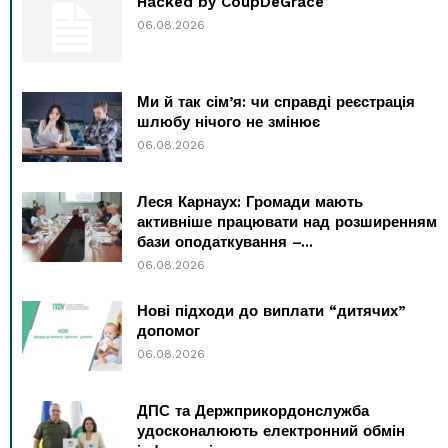
Hacked by CoupDeGrace
06.08.2026
Ми й так сім’я: чи справді реєстрація
шлюбу нічого не змінює
06.08.2026
Леся Карнаух: Громади мають
активніше працювати над розширенням
бази оподаткування –...
06.08.2026
Нові підходи до виплати “дитячих”
допомог
06.08.2026
ДПС та Держприкордонслужба
удосконалюють електронний обмін