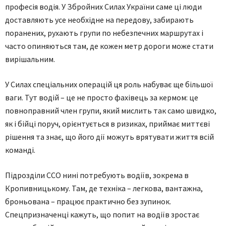
професія водія. У Збройних Силах України саме ці люди
доставляють усе необхідне на передову, забирають
поранених, рухають групи по небезпечних маршрутах і
часто опиняються там, де кожен метр дороги може стати
вирішальним.
У Силах спеціальних операцій ця роль набуває ще більшої
ваги. Тут водій – це не просто фахівець за кермом: це
повноправний член групи, який мислить так само швидко,
як і бійці поруч, орієнтується в ризиках, приймає миттєві
рішення та знає, що його дії можуть врятувати життя всій
команді.
Підрозділи ССО нині потребують водіїв, зокрема в
Кропивницькому. Там, де техніка – легкова, вантажна,
броньована – працює практично без зупинок.
Спецпризначенці кажуть, що попит на водіїв зростає