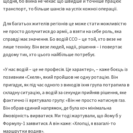
щодня, бо війна не чекає: що швидше й точніше працює
транспорт, то більше шансів на успіх кожної операції.
Для багатьох жителів регіонів це може стати можливістю
не просто долучитися до армії, а взяти на себе роль, яка
справді має значення. Бо водій ССО – це той, хто везе не
лише техніку. Він везе людей, надії, рішення – і повертає
додому тих, хто цього найбільше потребує.
«У нас водій – це не професія. Це характер», – каже боєць із
позивним «Скеля», який пройшов не одну ротацію. Він
пригадує, як під час одного з виходів їхня група потрапила в
складну ситуацію, а водій за секунди прийняв рішення, яке
фактично її врятувало групу: «Він не просто натиснув газ.
Він обрав єдиний напрямок, де була хоч мінімальна
ймовірність вирватися. Ми тоді жартували, що йому б у
Формулу-1 заявитися. А він каже: «Хлопці, я взагалі-то
маршрутки водив».