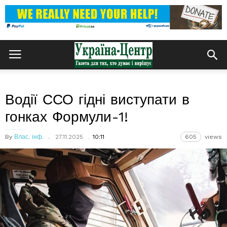
Водії ССО гідні виступати в
гонках Формули-1!
By
Влас. інф.
27.11.2025
10:11
605
views