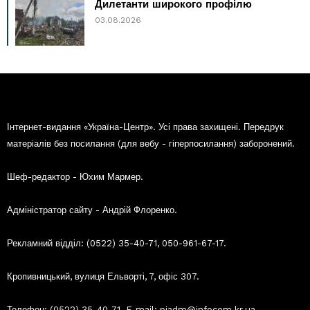
Дилетанти широкого профілю
03.08.2026
Інтернет-видання «Україна-Центр». Усі права захищені. Передрук
матеріалів без посилання (для вебу - гіперпосилання) заборонений.
Шеф-редактор - Юхим Мармер.
Адміністратор сайту - Андрій Флоренко.
Рекламний відділ: (0522) 35-40-71, 050-961-67-17.
Кропивницький, вулиця Ельворті, 7, офіс 307.
Телефон: (0522) 35-40-71. E-mail: piadm@infocom.kr.ua.