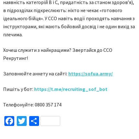
наявність категорій В і С, придатність за станом здоров’я),
в підрозділах підкреслюють: ніхто не чекає «готового
ідеального бійця». У ССО навіть водії проходять навчання з
інструкторами, які мають бойовий досвід і не один вихід за
плечима.
Хочеш служити з найкращими? Звертайся до ССО
Рекрутинг!
Заповнюйте анкету на сайті:
https://sofua.army/
Пишіть у бот:
https://t.me/recruiting_sof_bot
Телефонуйте: 0800 357 174
Facebook
Twitter
Поділитися