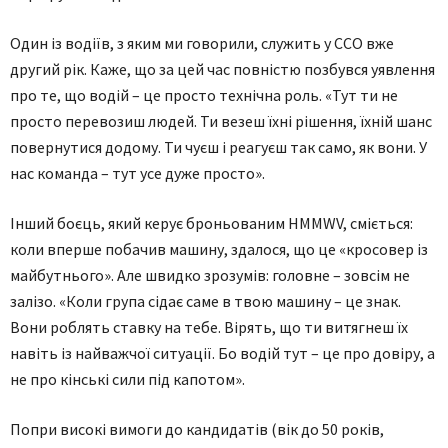
Один із водіїв, з яким ми говорили, служить у ССО вже
другий рік. Каже, що за цей час повністю позбувся уявлення
про те, що водій – це просто технічна роль. «Тут ти не
просто перевозиш людей. Ти везеш їхні рішення, їхній шанс
повернутися додому. Ти чуєш і реагуєш так само, як вони. У
нас команда – тут усе дуже просто».
Інший боєць, який керує броньованим HMMWV, сміється:
коли вперше побачив машину, здалося, що це «кросовер із
майбутнього». Але швидко зрозумів: головне – зовсім не
залізо. «Коли група сідає саме в твою машину – це знак.
Вони роблять ставку на тебе. Вірять, що ти витягнеш їх
навіть із найважчої ситуації. Бо водій тут – це про довіру, а
не про кінські сили під капотом».
Попри високі вимоги до кандидатів (вік до 50 років,