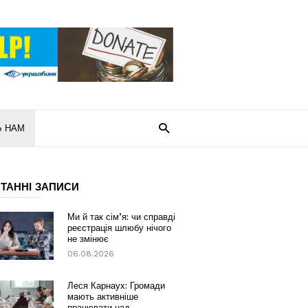
Ь НАМ
ТАННІ ЗАПИСИ
Ми й так сім’я: чи справді
реєстрація шлюбу нічого
не змінює
06.08.2026
Леся Карнаух: Громади
мають активніше
працювати над