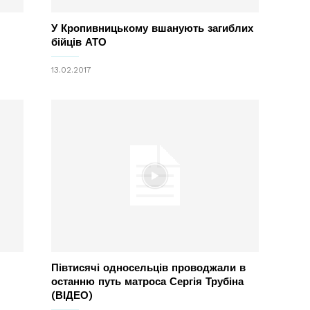
У Кропивницькому вшанують загиблих
бійців АТО
13.02.2017
Півтисячі односельців проводжали в
останню путь матроса Сергія Трубіна
(ВІДЕО)