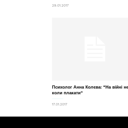
29.01.2017
Психолог Анна Колєва: “На війні н
коли плакати”
17.01.2017