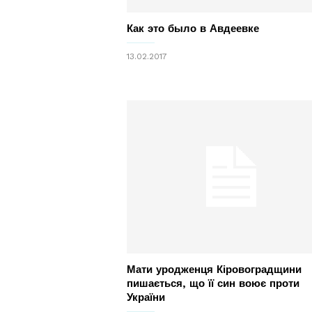
Как это было в Авдеевке
13.02.2017
Мати уродженця Кіровоградщини
пишається, що її син воює проти
України