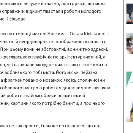
 ми якось не дуже й знаємо, повторюсь, що мова
не справжнім відкриттям стали роботи молодого
а Кісільова.
ах на сторінці матері Максима – Ольги Кісільової, і
чністю й неординарністю в зображенні взагалі-то
 При цьому вони не абстрактні, вони чітко адресні,
 креслярською графічністю архітектурних ліній, а
ів, які на акварелях художника стають схожими на
час близького тобі міста. Його міські пейзажі
 а фрагментованою мозаїкою якоїсь столичної чи
 Особливого настрою роботам додає зимово-весняна
який робить знайомі обриси розмитими й
ник, картини якого потрібно бачити, а про нього
уло не так просто, і нам ще поталанило, що він