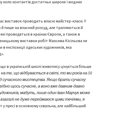
ому коло контактів достатньо широке і жодних
ас виставок проводить власні майстер-класи. У
 й пише на власний розсуд, але трапляються й
які проводяться в країнах Європи, а також в
пивницькому виставки робіт Максима Кісільова не
и в експозиції одеських художників, яка
д».
, що в українській школі живопису цінується більше
а те, що відбувається в світі, то ми років на 50
від сучасного мистецтва. Якщо брати сучасну
рібно щось сучасне, а воно вже давним-давно
художників, мабуть, лише один Іван Марчук може
 взагалі не дуже переймаюся цими течіями, я
т у пресі в основному схвальна, але найбільший