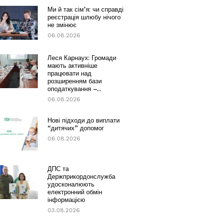
Ми й так сім’я: чи справді
реєстрація шлюбу нічого
не змінює
06.08.2026
Леся Карнаух: Громади
мають активніше
працювати над
розширенням бази
оподаткування –...
06.08.2026
Нові підходи до виплати
“дитячих” допомог
06.08.2026
ДПС та
Держприкордонслужба
удосконалюють
електронний обмін
інформацією
03.08.2026