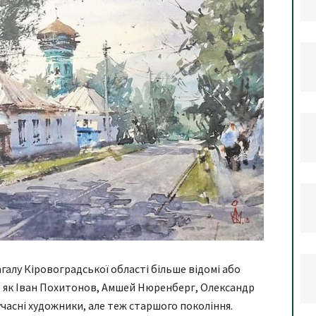
галу Кіровоградської області більше відомі або
, як Іван Похитонов, Амшей Нюренберг, Олександр
часні художники, але теж старшого покоління.