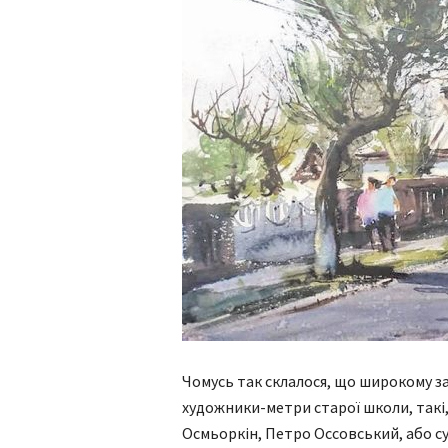
Чомусь так склалося, що широкому за
художники-метри старої школи, такі
Осмьоркін, Петро Оссовський, або су