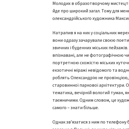
Молодих в образотворчому мистецтві
йде про широкий загал. Тому для ме
олександрійського художника Максим
Натрапив я на них у соціальних мереж
вони одразу зачарували своєю поети
звичних і буденних міських пейзажів.
впізнавані, але не фотографічною чи
портретною схожістю міських куточк
екзотичні міражі невідомого та водно
роблять Олександрію не провінцією,
старовинної паркової архітектури.
тематика, вечірній вологий туман, 
таємничими. Одним словом, це худож
самого – знати більше.
Однак зв’язатися з ним по телефону б