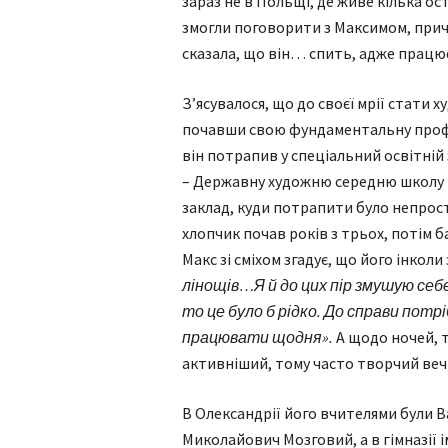
зараз не в Польщі, де живе кілька ост
змогли поговорити з Максимом, прич
сказала, що він… спить, адже працю
З’ясувалося, що до своєї мрії стати
почавши свою фундаментальну профіл
він потрапив у спеціальний освітній
– Державну художню середню школу і
заклад, куди потрапити було непрост
хлопчик почав років з трьох, потім 
Макс зі сміхом згадує, що його інкол
лінощів…Я й до цих пір змушую себ
то це було б рідко. До справи потр
працювати щодня».
А щодо ночей, т
активніший, тому часто творчий вечі
В Олександрії його вчителями були 
Миколайович Мозговий, а в гімназії і