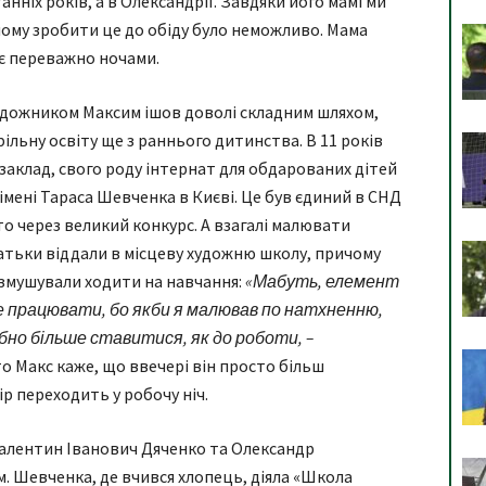
анніх років, а в Олександрії. Завдяки його мамі ми
ому зробити це до обіду було неможливо. Мама
є переважно ночами.
 художником Максим ішов доволі складним шляхом,
ьну освіту ще з раннього дитинства. В 11 років
 заклад, свого роду інтернат для обдарованих дітей
мені Тараса Шевченка в Києві. Це був єдиний в СНД
о через великий конкурс. А взагалі малювати
батьки віддали в місцеву художню школу, причому
и змушували ходити на навчання:
«Мабуть, елемент
е працювати, бо якби я малював по натхненню,
ібно більше ставитися, як до роботи, –
о Макс каже, що ввечері він просто більш
р переходить у робочу ніч.
Валентин Іванович Дяченко та Олександр
м. Шевченка, де вчився хлопець, діяла «Школа