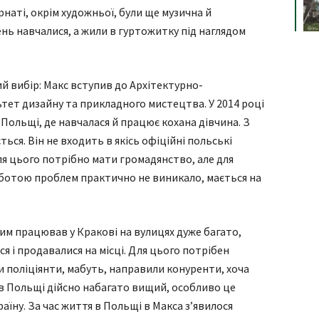
ернаті, окрім художньої, були ще музична й
нь навчалися, а жили в гуртожитку під наглядом
 вибір: Макс вступив до Архітектурно-
тет дизайну та прикладного мистецтва. У 2014 році
 Польщі, де навчалася й працює кохана дівчина. З
ється. Він не входить в якісь офіційні польські
для цього потрібно мати громадянство, але для
оботою проблем практично не виникало, мається на
сим працював у Кракові на вулицях дуже багато,
я і продавалися на місці. Для цього потрібен
ли поліціянти, мабуть, направили конуренти, хоча
 в Польщі дійсно набагато вищий, особливо це
аїну. За час життя в Польщі в Макса з’явилося