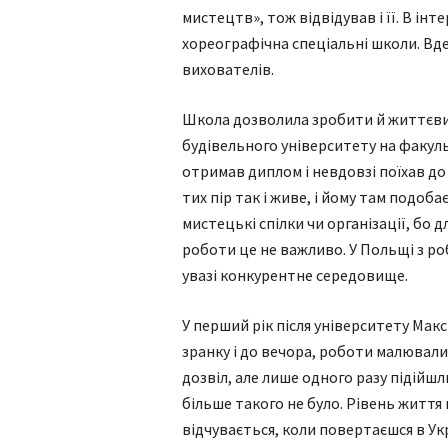
мистецтв», тож відвідував і її. В інт
хореографічна спеціальні школи. Вде
вихователів.
Школа дозволила зробити й життєвий
будівельного університету на факуль
отримав диплом і невдовзі поїхав до
тих пір так і живе, і йому там подоба
мистецькі спілки чи організації, бо 
роботи це не важливо. У Польщі з р
увазі конкурентне середовище.
У перший рік після університету Мак
зранку і до вечора, роботи малювалис
дозвіл, але лише одного разу підійш
більше такого не було. Рівень життя
відчувається, коли повертаєшся в Укр