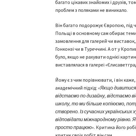
багато цікавих знайомих і друзів, т
проблем з поляками не виникало.
Він багато подорожує Європою, під ч
Польщі в основному сам обирає теми
замовлення для галерей чи виставок, 
Гонконзі чи в Туреччині. А от у Кро
було, якщо не рахувати однієї картин
виставлялася в галереї «Єлисаветгра
Йому є з чим порівнювати, і він каже
академічний підхід:
«Якщо дивитися н
відстаємо по дизайну, відстаємо 
школу, то ми більше копіюємо, пот
створено. Із сучасних українських 
відповідати міжнародному рівню. Я
просто працюю».
Критика його робі
критик своїх робіт він сам.