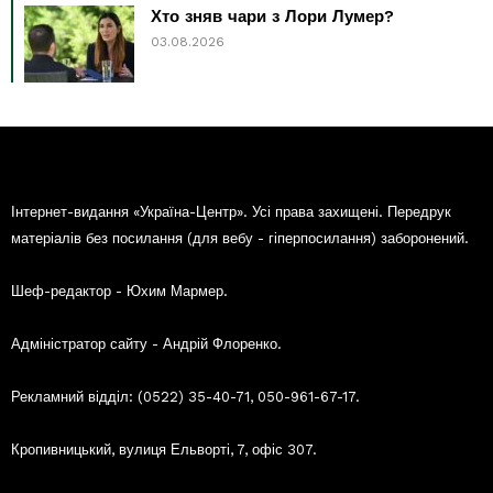
Хто зняв чари з Лори Лумер?
03.08.2026
Інтернет-видання «Україна-Центр». Усі права захищені. Передрук
матеріалів без посилання (для вебу - гіперпосилання) заборонений.
Шеф-редактор - Юхим Мармер.
Адміністратор сайту - Андрій Флоренко.
Рекламний відділ: (0522) 35-40-71, 050-961-67-17.
Кропивницький, вулиця Ельворті, 7, офіс 307.