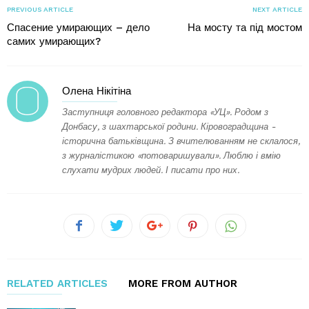
PREVIOUS ARTICLE
NEXT ARTICLE
Спасение умирающих – дело
На мосту та під мостом
самих умирающих?
Олена Нікітіна
Заступниця головного редактора «УЦ». Родом з
Донбасу, з шахтарської родини. Кіровоградщина -
історична батьківщина. З вчителюванням не склалося,
з журналістикою «потоваришували». Люблю і вмію
слухати мудрих людей. І писати про них.
RELATED ARTICLES
MORE FROM AUTHOR