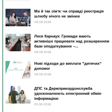
Ми й так сім’я: чи справді реєстрація
шлюбу нічого не змінює
06.08.2026
Леся Карнаух: Громади мають
активніше працювати над розширенням
бази оподаткування –...
06.08.2026
Нові підходи до виплати “дитячих”
допомог
06.08.2026
ДПС та Держприкордонслужба
удосконалюють електронний обмін
інформацією
03.08.2026