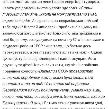
співрозмовник вразив мене і своєю енергією, і гумором, і
навіть усвідомленням стану свого здоров’я:
«Стала
підводити пам’ять, інколи не можу зв’язувати в часі
окремі епізоди».
Але розпочав з некрасівського: «А кой
тебе годик? Шестой миновал» – приблизно в цьому віці
закінчилося його дитинство. Їхню сім’ю, яка проживала в
селі Водяному, розкуркулили на початку 30-х і не вислали в
віддалені райони СРСР лише тому, що батько десь
переховувався, а без глави сім’ю вислати не могли. Однак
це не врятувало від поневірянь і навіть знущань його
дружину та дітей. Їх вигнали з хати, яку пізніше зайняло
правління колгоспу:
«Вигнали з СОЗу (товариство
спільного обробітку землі), мама була хвора, то її
винесли з хати на рядні й поклали під парканом.
Перебралися в якусь покинуту хату, у мами жар, а ми,
двоє дітей, носили їй воду з річки. Вона померла, який це
був страшенний жах!»
Батько теж не уникнув лихої долі,