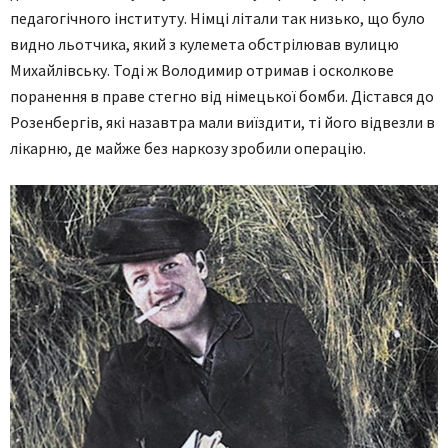
педагогічного інституту. Німці літали так низько, що було
видно льотчика, який з кулемета обстрілював вулицю
Михайлівську. Тоді ж Володимир отримав і осколкове
поранення в праве стегно від німецької бомби. Дістався до
Розенбергів, які назавтра мали виїздити, ті його відвезли в
лікарню, де майже без наркозу зробили операцію.