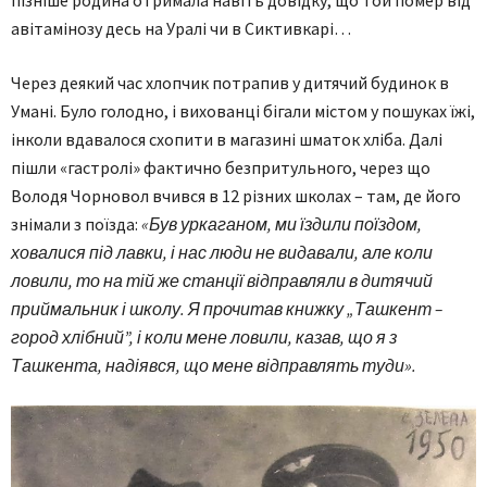
пізніше родина отримала навіть довідку, що той помер від
авітамінозу десь на Уралі чи в Сиктивкарі…
Через деякий час хлопчик потрапив у дитячий будинок в
Умані. Було голодно, і вихованці бігали містом у пошуках їжі,
інколи вдавалося схопити в магазині шматок хліба. Далі
пішли «гастролі» фактично безпритульного, через що
Володя Чорновол вчився в 12 різних школах – там, де його
знімали з поїзда:
«Був уркаганом, ми їздили поїздом,
ховалися під лавки, і нас люди не видавали, але коли
ловили, то на тій же станції відправляли в дитячий
приймальник і школу. Я прочитав книжку „Ташкент –
город хлібний”, і коли мене ловили, казав, що я з
Ташкента, надіявся, що мене відправлять туди».