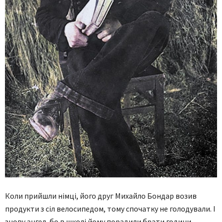
Коли прийшли німці, його друг Михайло Бондар возив
продукти з сіл велосипедом, тому спочатку не голодували. І
знову ангел, бо в школі йому порадили брати години