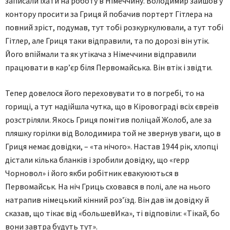
записали їхати на роботу в Німеччину. Володимир зайшов у
контору просити за Гриця й побачив портерт Гітлера на
повний зріст, подумав, тут тобі розкуркулювали, а тут тобі
Гітлер, але Гриця таки відправили, та по дорозі він утік.
Його впіймали та як утікача з Німеччини відправили
працювати в кар’єр біля Первомайська. Він втік і звідти.
Тепер довелося його переховувати то в погребі, то на
горищі, а тут надійшла чутка, що в Кіровограді всіх євреїв
розстріляли. Якось Гриця помітив поліцай Жолоб, але за
пляшку горілки від Володимира той не звернув уваги, що в
Гриця немає довідки, – «та нічого». Настав 1944 рік, хлопці
дістали кілька бланків і зробили довідку, що «герр
Чорновол» і його якби робітник евакуюються в
Первомайськ. На ніч Гриць сховався в полі, але на нього
натрапив німецький кінний роз’їзд. Він дав їм довідку й
сказав, що тікає від «большевИка», ті відповіли: «Тікай, бо
вони завтра будуть тут».