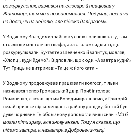
розкуркулених, вивчився на слюсаря й працював у
Житомирі, там ми й познайомилися. Подумав, нехай чи
на долю, чи на недолю, але підемо далі разом».
У Водяному Володимир зайшов у свою колишню хату, там
стояли ще їхні топчан і шафа, а за столом сиділи ті, що
розкуркулювали. Бухгалтер Шевченко й запитує, мовляв,
«Хлопці, куди йдемо?» Відповіли, що сюди. «А завтра куди?»
Тут Гриць не витримав: «Та це ж його хата!»
У Водяному продовжував працювати колгосп, тільки
називався тепер Громадський двір. Прибіг голова
Романенко, сказав, що ми Володимира знаємо, а Григорій
нехай принесе від коменданта району довідку, бо той був
дуже чорнявим. Їм обом знову допомогли вищі сили:
«Ми б
могли піти зразу, але знову ангел! Тому я сказав, що
підемо завтра, а назавтра в Добровеличківці