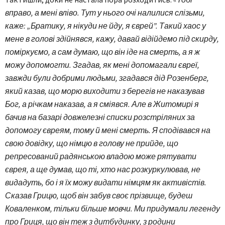
вправо, а мені вліво. Тут у нього очі налилися слізьми,
каже: „Братику, я нікуди не йду, я єврей”. Такий хаос у
мене в голові здійнявся, кажу, давай відійдемо під скирду,
поміркуємо, а сам думаю, що він іде на смерть, а я ж
можу допомогти. Згадав, як мені допомагали євреї,
завжди були добрими людьми, згадався дід Розенберг,
який казав, що морю виходити з берегів не наказував
Бог, а річкам наказав, а я сміявся. Але в Житомирі я
бачив на базарі довжелезні списки розстріляних за
допомогу євреям, тому й мені смерть. Я сподівався на
свою довідку, що німцю в голову не прийде, що
репресований радянською владою може рятувати
єврея, а ще думав, що ті, хто нас розкуркулював, не
видадуть, бо і я їх можу видати німцям як активістів.
Сказав Грицю, щоб він забув своє прізвище, будеш
Коваленком, тільки більше мовчи. Ми придумали легенду
про Гриця, що він теж з дитбудинку, з родини