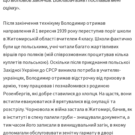
що відповідь закінчив. Викладач взяв і поставив мені
оцінку».
Після закінчення технікуму Володимир отримав
направлення й 1 вересня 1939 року переступив поріг школи
в Житомирській області вчителем 4 класу. Школи фактично
були ще польськими, учні читали багато жартівливих
віршів про поляків (мій співрозмовник процитував кілька
куплетів польською). Оскільки після приєднання польської
Західної України до СРСР виникла потреба в учителях-
українцях, Володимир отримав відстрочку від призову в
армію, тому працював і познайомився з родиною
Розенбергів, які добре ставилися до хлопця. На щастя, вони
встигли евакуюватися й врятувалися від окупації та
розстрілу. Чорновола ж війна застала в Житомирі, бачив, як
в інституті в спеку палили груби – знищували документи, а
тим часом його записали в винищувальний загін, в якому
допомагали обслуговувати зенітну гармату в дворі