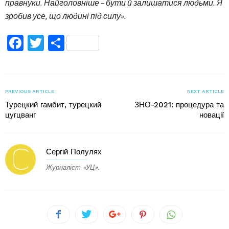
правнуки. Найголовніше – бути й залишатися людьми. Я
зробив усе, що людині під силу».
Facebook
Twitter
Поділитися
PREVIOUS ARTICLE
NEXT ARTICLE
Турецкий гамбит, турецкий
ЗНО-2021: процедура та
цугцванг
новації
Сергій Полулях
Журналіст «УЦ».