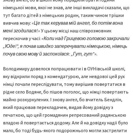
німецької мови, якої не знав, але інші викладачі сказали, що
тут багато дітей з німецьких родин, таким чином трішки
вивчив мову:
«Це так керував мій ангел, бо потім вона
мені згодилася!»
У цьому місці наш співрозмовник
перескочив у часі:
«Коли над Грицевою головою закричали
„Юде!”, я почав швидко заперечувати німецькою, німець
почув свою мову й заспокоївся: „Гут, гут”».
Володимиру довелося попрацювати і в ОУНівській школі,
яку відкрили поряд з комендатурою, але невдовзі цей рух
німці почали переслідувати, тому вирішив повертатися в
рідне село Водяне, бо пішов поголос, що німці повертають
майно розкуркулених. І знову ангел, бо вчитель Бендлін,
який працював перекладачем, видав йому довідку з
печаткою, що цей громадянин репресований радянською
владою й повертається додому. Але й на довідку надії було
мало, бо тоді будь-якого подорожнього могли застрелити