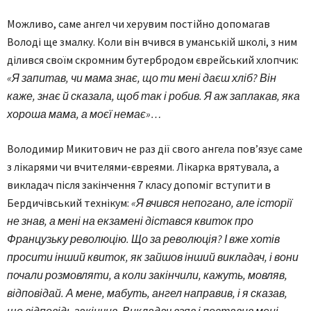
Можливо, саме ангел чи херувим постійно допомагав
Володі ще змалку. Коли він вчився в уманській школі, з ним
ділився своїм скромним бутербродом єврейський хлопчик:
«Я запитав, чи мама знає, що ти мені даєш хліб? Він
каже, знає й сказала, щоб так і робив. Я аж заплакав, яка
хороша мама, а моєї немає»…
Володимир Микитович не раз дії свого ангела пов’язує саме
з лікарями чи вчителями-євреями. Лікарка врятувала, а
викладач після закінчення 7 класу допоміг вступити в
Бердичівський технікум:
«Я вчився непогано, але історії
не знав, а мені на екзамені дістався квиток про
Французьку революцію. Що за революція? І вже хотів
просити інший квиток, як зайшов інший викладач, і вони
почали розмовляти, а коли закінчили, кажуть, мовляв,
відповідай. А мене, мабуть, ангел направив, і я сказав,