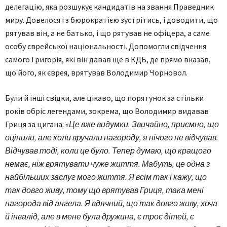
делегацію, яка розшукує кандидатів на звання Праведник
миру. Довелося і з бюрократією зустрітись, і доводити, що
рятував він, а не батько, і що рятував не офіцера, а саме
особу єврейської національності. Допомогли свідчення
самого Григорія, які він давав ще в КДБ, де прямо вказав,
що його, як єврея, врятував Володимир Чорновол.
Були й інші свідки, але цікаво, що порятунок за стільки
років обріс легендами, зокрема, що Володимир видавав
Гриця за цигана:
«Це вже видумки. Звичайно, приємно, що
оцінили, але коли вручали нагороду, я нічого не відчував.
Відчував тоді, коли це було. Тепер думаю, що кращого
немає, ніж врятувати чуже життя. Мабуть, це одна з
найбільших заслуг мого життя. Я всім так і кажу, що
так довго живу, тому що врятував Гриця, така мені
нагорода від ангела. Я вдячний, що так довго живу, хоча
й інвалід, але в мене була дружина, є троє дітей, є