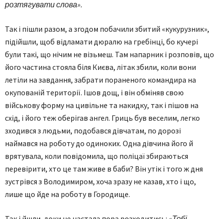
розтягувати слова».
Так і пішли разом, а згодом побачили збитий «кукурузник»,
підійшли, щоб відламати дюралю на гребінці, бо кучері
були такі, що нічим не візьмеш. Там напарник і розповів, що
його частина стояла біля Києва, літак збили, коли вони
летіли на завдання, забрати пораненого командира на
окупованій території. Ішов дощ, і він обміняв свою
військову форму на цивільне та накидку, так і пішов на
схід, і його теж оберігав ангел. Гриць був веселим, легко
зходився з людьми, подобався дівчатам, по дорозі
наймався на роботу до одиноких. Одна дівчина його й
врятувала, коли повідомила, що поліцаї збираються
перевірити, хто це там живе в баби? Він утік і того ж дня
зустрівся з Володимиром, хоча зразу не казав, хто і що,
лише що йде на роботу в Городище.
Так і йшли, доки не настала пора розходитись:
«Тобі