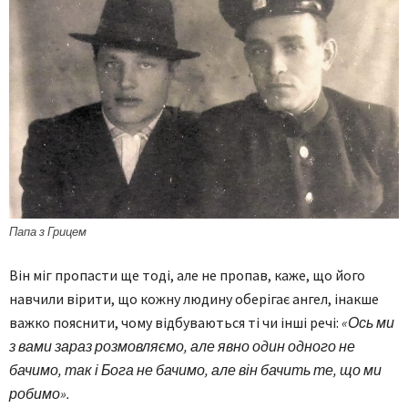
Папа з Грицем
Він міг пропасти ще тоді, але не пропав, каже, що його
навчили вірити, що кожну людину оберігає ангел, інакше
важко пояснити, чому відбуваються ті чи інші речі:
«Ось ми
з вами зараз розмовляємо, але явно один одного не
бачимо, так і Бога не бачимо, але він бачить те, що ми
робимо».