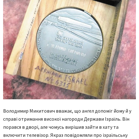
Володимир Микитович вважає, що ангел допоміг йому й у
справі отримання високої нагороди Держави Ізраїль. Він
порався в дворі, але чомусь вирішив зайти в хату та
включити телевізор. Якраз повідомляли про ізраїльську