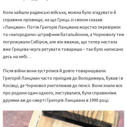
Коли зайшли радянські війська, можна було згадувати й
справжнє прізвище, на що Гриць зі сміхом сказав:
«Ланцман». Потім Григорія Ланцмана жорстко перевіряли
та «нагородили» штрафним батальйоном, а Чорноволу теж
погрожували Сибіром, але він вважає, що тепер настала
вже Грицева черга рятувати товариша – так було написано
десь на небі…
Після війни вони зустрілися й довго товаришували.
Григорій Ланцман часто приїздив до Володимира, бував і в
Косівці, де Чорновол учителював до пенсії. Вони знали все
про родини один одного, листувалися, були справжніми
друзями аж до смерті Григорія Ланцмана в 1990 році.