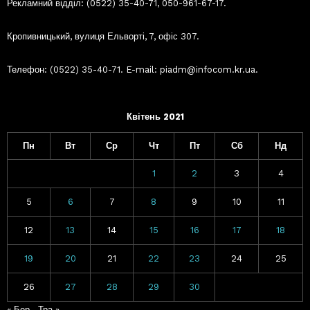
Рекламний відділ: (0522) 35-40-71, 050-961-67-17.
Кропивницький, вулиця Ельворті, 7, офіс 307.
Телефон: (0522) 35-40-71. E-mail: piadm@infocom.kr.ua.
Квітень 2021
Пн
Вт
Ср
Чт
Пт
Сб
Нд
1
2
3
4
5
6
7
8
9
10
11
12
13
14
15
16
17
18
19
20
21
22
23
24
25
26
27
28
29
30
« Бер
Тра »