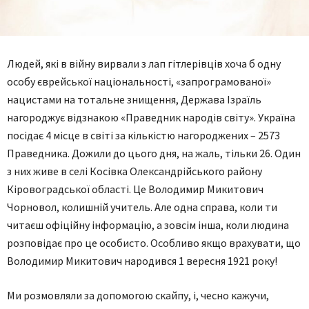
Людей, які в війну вирвали з лап гітлерівців хоча б одну
особу єврейської національності, «запрограмованої»
нацистами на тотальне знищення, Держава Ізраїль
нагороджує відзнакою «Праведник народів світу». Україна
посідає 4 місце в світі за кількістю нагороджених – 2573
Праведника. Дожили до цього дня, на жаль, тільки 26. Один
з них живе в селі Косівка Олександрійського району
Кіровоградської області. Це Володимир Микитович
Чорновол, колишній учитель. Але одна справа, коли ти
читаєш офіційну інформацію, а зовсім інша, коли людина
розповідає про це особисто. Особливо якщо врахувати, що
Володимир Микитович народився 1 вересня 1921 року!
Ми розмовляли за допомогою скайпу, і, чесно кажучи,