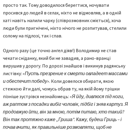
просто так. Тому доводилося берегтися, ночувати
просився до людей в селах, ніхто не відмовляв, а в одній
хаті навіть налили чарку (співрозмовник сміється), хоча
люди були пригнічені, ніхто нічого не розпитував, стелили
солому на підлозі, так і спав.
Одного разу (це точно ангел діяв!) Володимир не став
чекати сніданку, який би не завадив, а рано-вранці
вирушив у дорогу. По дорозі знайшов і викинув радянську
листівку:
«Пусть презрение к смерти овладеет массами
и обеспечит победу»
. Коли довелося обирати, якою
стежкою йти далі, чомусь обрав ту, на якій йому трішки
пізніше зустрівся незнайомець:
«Я йду, дивлюся під ноги,
аж раптом з посадки вибіг чоловік, підбіг і зняв картуз. Я
продовжую йти, він за мною, потім питаю, хто такий?
Він так протяжно каже „Гриша”. Кажу, будеш Гриць – і
почав вчити, як правильніше розмовляти, щоб не