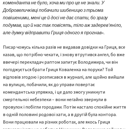
коменданта не було, хоча ми про це не знали. У
Добровеличківці побачили шибеницю з трьома
повішеними, мені це й досі не дає спати, бо зразу
подумав, що й нас так повісять, тіло аж задерев’яніло,
але думку відправити Гриця одного я прогнав».
Писар чомусь кілька разів не видавав довідки на Гриця, все
казав, що потрібно чекати, і знову втрутився ангел, бо вже
ввечері перекладач раптом запитує Володимира, чи він
погоджується брати Гриця Коваленка на поруки? Той
відповів згодою і розписався в журналі, але щойно вийшли
на вулицю, побачили, як до управи повертає
комендантська упряжка, і це дало змогу уникнути
смертельної небезпеки – вони негайно звернули в
провулок і побігли городами. Потім настало спокійне життя
в одній половині родової хати, а в другій була контора.
Вони працювали на різних роботах, але якось Гриця