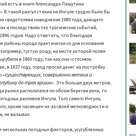
ий есть в книге Александра Пашутина
. В такой разгул стихии на Ингуле трудно было бы
али свидетелями наводнения 1980 года, дающего
х и последствиях тех трагических событий,
1896 годов. Надо отметить, что благодаря
ые районы города практически со дня основания
Например, густую рощу, на месте которой позже
убили в 1860 году, так как она «стесняла
е, в 1837 году, город просил денег на постройку
о
«существующих, совершенно ветхих и
лубину до трех аршин».
Это больше двух метров,
да рынок располагался по обоим берегам реки, то
годных разливов Ингула. Того самого Ингула,
ого, кроме насмешек из-за своей мелководности и
, не вызывал.
и нескольких погодных факторов, усугубленных