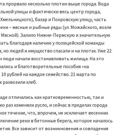
арта прорвало несколько плотин выше города. Вода
льной улицы и фактически весь центр города,
 Хмельницкого), базар и Покровскую улицу, часть
еки – мясные и рыбные ряды (ул. Можайского, возле
 Мясной). Залило Нижне-Пермскую и значительную
жать благодаря наличию у полицейской команды
, но людей и имущество спасали и на плотах. Уже 22
, и люди начали восстанавливать жилища. На это
вались и благотворительные пособия «на
10 рублей на каждое семейство. 21 марта по
 развозили хлеб.
аде отличались как кратковременностью, так и
ко раз изменяли русло, и сейчас в пределах города
е течение, что, впрочем, не исключает весенних
ключение реки в бетонные берега, которое началось
летия. Все зависит от возникновения и совпадения