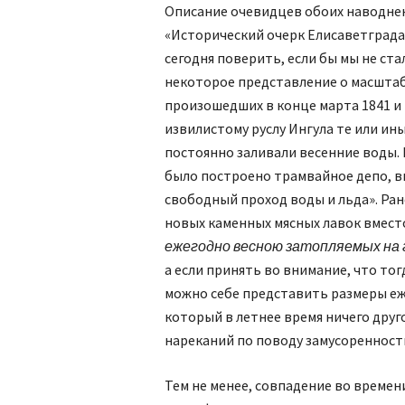
Описание очевидцев обоих наводнен
«Исторический очерк Елисаветграда»
сегодня поверить, если бы мы не ст
некоторое представление о масштаба
произошедших в конце марта 1841 и 
извилистому руслу Ингула те или ин
постоянно заливали весенние воды. 
было построено трамвайное депо, выр
свободный проход воды и льда». Ране
новых каменных мясных лавок вмест
ежегодно весною затопляемых на г
а если принять во внимание, что тог
можно себе представить размеры еже
который в летнее время ничего друг
нареканий по поводу замусоренности
Тем не менее, совпадение во времен