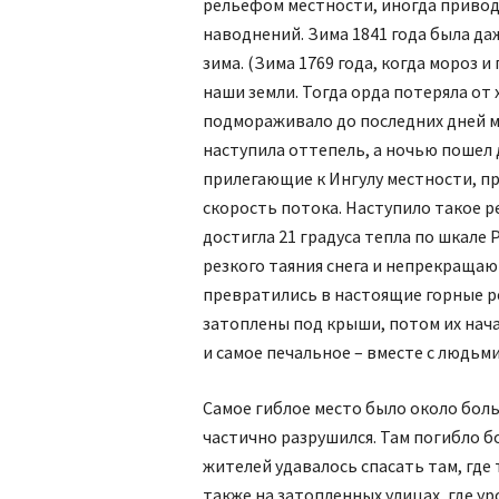
рельефом местности, иногда приво
наводнений. Зима 1841 года была да
зима. (Зима 1769 года, когда мороз и
наши земли. Тогда орда потеряла от
подмораживало до последних дней ма
наступила оттепель, а ночью пошел д
прилегающие к Ингулу местности, пр
скорость потока. Наступило такое р
достигла 21 градуса тепла по шкале
резкого таяния снега и непрекращаю
превратились в настоящие горные ре
затоплены под крыши, потом их нача
и самое печальное – вместе с людьм
Самое гиблое место было около бол
частично разрушился. Там погибло 
жителей удавалось спасать там, где
также на затопленных улицах, где у