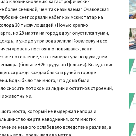
дило к возникновению катастрофических
же более снежной, чем так называемая Очаковская
 глубокий снег сорвали набег крымских татар на
 холода 30 тысяч лошадей.) Ночью крепко
рта, но 28 марта на город вдруг опустился туман,
ождь, и уже до утра вода залила Ковалевку и все
ичем уровень постоянно повышался, как и
езкое потепление, что температура воздуха днем
 Реомюра (больше +26 грудусов Цельсия). Вследствие
щегося дождя каждая балка и ручей в городе
ки. Воды было так много, что дома были
ло сносить потоком из льдин и остатков строений,
и и животными.
ьшого моста, который не выдержал напора и
большинство жертв наводнения, хотя многих
 течение немного ослабевало вследствие разлива, а
ровень воды превышал два метра.