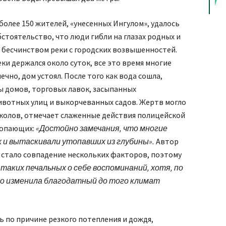
 более 150 жителей, «унесенных Ингулом», удалось
бстоятельство, что люди гибли на глазах родных и
 бесчинством реки с городских возвышенностей.
и держался около суток, все это время многие
ечно, дом устоял. После того как вода сошла,
ы домов, торговых лавок, засыпанных
вотных улиц и выкорчеванных садов. Жертв могло
околов, отмечает слаженные действия полицейской
топающих:
«Достойно замечания, что многие
х и вытаскивали утопавших из глубины».
Автор
 стало совпадение нескольких факторов, поэтому
 таких печальных о себе воспоминаний, хотя, по
о изменила благодатный до того климат
ь по причине резкого потепления и дождя,