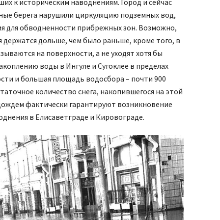
их к историческим наводнениям. Город и сейчас
ные берега нарушили циркуляцию подземных вод,
я для обводненности прибрежных зон. Возможно,
 держатся дольше, чем было раньше, кроме того, в
зываются на поверхности, а не уходят хотя бы
акоплению воды в Ингуле и Сугоклее в пределах
сти и большая площадь водосбора – почти 900
таточное количество снега, накопившегося на этой
 дождем фактически гарантируют возникновение
однения в Елисаветграде и Кировограде.