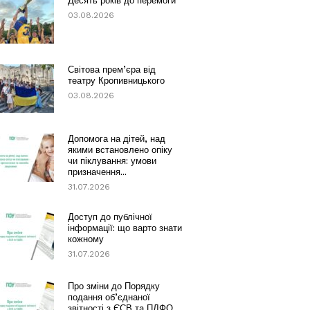
Десять років до перемоги
03.08.2026
Світова прем’єра від
театру Кропивницького
03.08.2026
Допомога на дітей, над
якими встановлено опіку
чи піклування: умови
призначення...
31.07.2026
Доступ до публічної
інформації: що варто знати
кожному
31.07.2026
Про зміни до Порядку
подання об’єднаної
звітності з ЄСВ та ПДФО