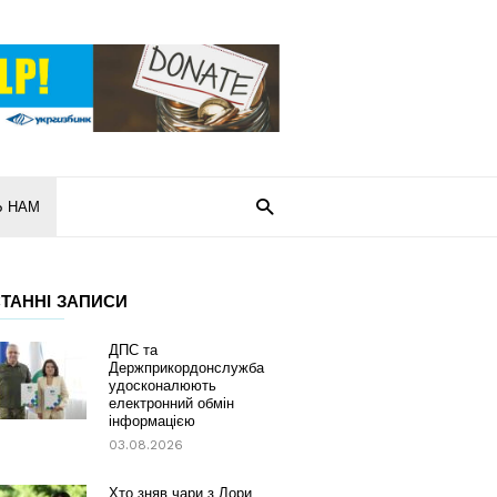
Ь НАМ
ТАННІ ЗАПИСИ
ДПС та
Держприкордонслужба
удосконалюють
електронний обмін
інформацією
03.08.2026
Хто зняв чари з Лори