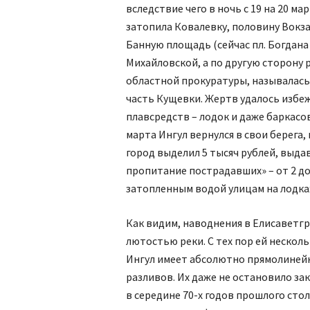
вследствие чего в ночь с 19 на 20 м
затопила Ковалевку, половину Вокза
Банную площадь (сейчас пл. Богдана
Михайловской, а по другую сторону р
областной прокуратуры, называлась
часть Кущевки. Жертв удалось избе
плавсредств – лодок и даже баркасов
марта Ингул вернулся в свои берега
город выделил 5 тысяч рублей, выда
пропитание пострадавших» – от 2 до 
затопленным водой улицам на лодках
Как видим, наводнения в Елисаветгр
лютостью реки. С тех пор ей несколь
Ингул имеет абсолютно прямолинейно
разливов. Их даже не остановило за
в середине 70-х годов прошлого сто