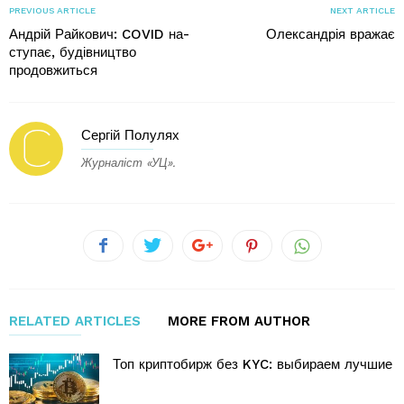
PREVIOUS ARTICLE
NEXT ARTICLE
Андрій Райкович: COVID на-
Олександрія вражає
ступає, будівництво
продовжиться
Сергій Полулях
Журналіст «УЦ».
RELATED ARTICLES
MORE FROM AUTHOR
Топ криптобирж без KYC: выбираем лучшие