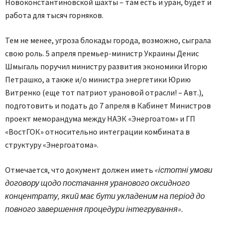
Новоконстантиновской шахты – там есть и уран, будет и
работа для тысяч горняков.
Тем не менее, угроза блокады города, возможно, сыграла
свою роль. 5 апреля премьер-министр Украины Денис
Шмыгаль поручил министру развития экономики Игорю
Петрашко, а также и/о министра энергетики Юрию
Витренко (еще тот патриот урановой отрасли! – Авт.),
подготовить и подать до 7 апреля в Кабинет Министров
проект меморандума между НАЭК «Энергоатом» и ГП
«ВостГОК» относительно интеграции комбината в
структуру «Энергоатома».
Отмечается, что документ должен иметь
«істотні умови
договору щодо постачання уранового оксидного
концентрату, який має бути укладеним на період до
повного завершення процедури інтегрування».