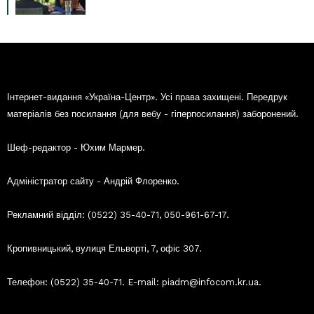
Інтернет-видання «Україна-Центр». Усі права захищені. Передрук
матеріалів без посилання (для вебу - гіперпосилання) заборонений.
Шеф-редактор - Юхим Мармер.
Адміністратор сайту - Андрій Флоренко.
Рекламний відділ: (0522) 35-40-71, 050-961-67-17.
Кропивницький, вулиця Ельворті, 7, офіс 307.
Телефон: (0522) 35-40-71. E-mail: piadm@infocom.kr.ua.