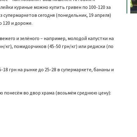
илейки куриные можно купить гривен по 100-120 за
з супермаркетов сегодня (понедельник, 19 апреля)
о 120 и дороже.
свежего и зелёного – например, молодой капустки на
грн/кг), помидорчиков (45-50 грн/кг) или редиски (по
-18 грн на рынке до 25-28 в супермаркете, бананы и
ую понесём во двор храма (возьмём среднюю цену):