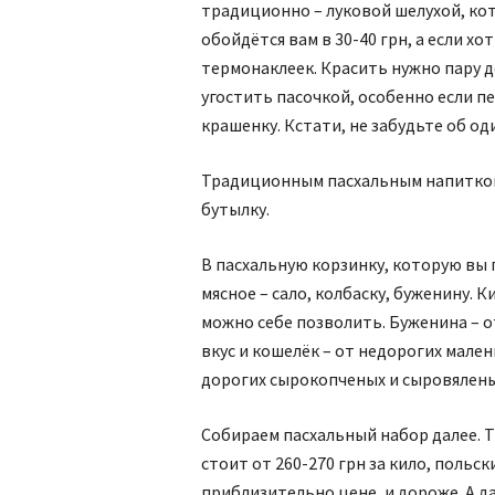
традиционно – луковой шелухой, кот
обойдётся вам в 30-40 грн, а если х
термонаклеек. Красить нужно пару д
угостить пасочкой, особенно если пе
крашенку. Кстати, не забудьте об од
Традиционным пасхальным напитком с
бутылку.
В пасхальную корзинку, которую вы 
мясное – сало, колбаску, буженину. К
можно себе позволить. Буженина – от
вкус и кошелёк – от недорогих мален
дорогих сырокопченых и сыровялены
Собираем пасхальный набор далее. 
стоит от 260-270 грн за кило, польс
приблизительно цене, и дороже. А да