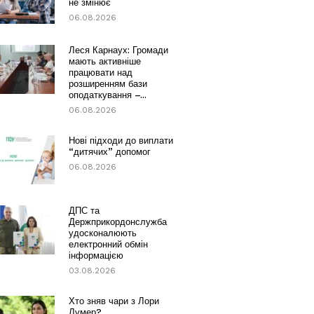
не змінює
06.08.2026
Леся Карнаух: Громади
мають активніше
працювати над
розширенням бази
оподаткування –...
06.08.2026
Нові підходи до виплати
“дитячих” допомог
06.08.2026
ДПС та
Держприкордонслужба
удосконалюють
електронний обмін
інформацією
03.08.2026
Хто зняв чари з Лори
Лумер?