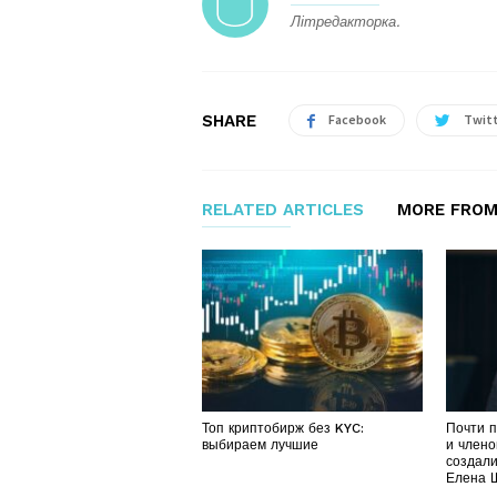
Літредакторка.
SHARE
Facebook
Twit
RELATED ARTICLES
MORE FROM
Топ криптобирж без KYC:
Почти 
выбираем лучшие
и члено
создали
Елена 