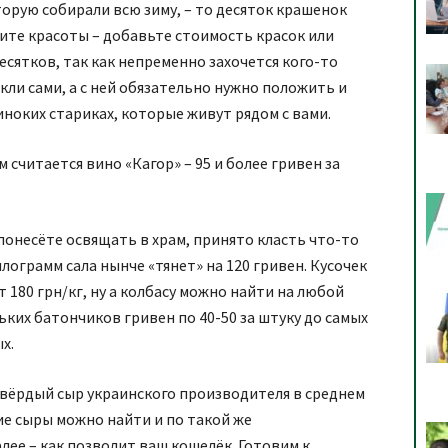
орую собирали всю зиму, – то десяток крашенок
отите красоты – добавьте стоимость красок или
есятков, так как непременно захочется кого-то
кли сами, а с ней обязательно нужно положить и
иноких стариках, которые живут рядом с вами.
читается вино «Кагор» – 95 и более гривен за
понесёте освящать в храм, принято класть что-то
илограмм сала нынче «тянет» на 120 гривен. Кусочек
 180 грн/кг, ну а колбасу можно найти на любой
ьких батончиков гривен по 40-50 за штуку до самых
х.
Твёрдый сыр украинского производителя в среднем
кие сыры можно найти и по такой же
лее – как позволит ваш кошелёк. Готовим к