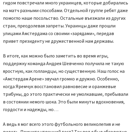
гидом повстречали много украинцев, которые добирались
на матч разными способами. Отдельной группе ребят даже
помогло наше посольство. Остальные въезжали из других
стран, преодолевая запреты. Украинцы даже прошли
улицами Амстердама со своими «зарядами», передав
привет президенту не дружественной нам державы.
В итоге, как можно было заметить во время игры,
поддержку команда Андрея Шевченко получила не такую
яростную, как голландцы, но существенную. Наш голос на
«Амстердам Арене» звучал громко и дружно. Особенно,
когда Яремчук восстановил равновесие и оранжевые
трибуны, до этого практически не умолкавшие, пребывали
в состоянии немого шока. Это были минуты вдохновения,
гордости и надежды, но…
А ведь я мог всего этого футбольного великолепия и не
видеть. Помните утренний тест? Так вот я был абсолютно