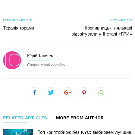
PREVIOUS ARTICLE
NEXT ARTICLE
Терапія горами
Кропивницькі лялькарі
відзвітували у ІІ етапі «ГРИ»
Юрій Ілючек
Спортивний оглядач.
RELATED ARTICLES
MORE FROM AUTHOR
Топ криптобирж без KYC: выбираем лучшие