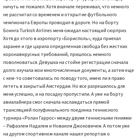
ничуть не пожалел. Хотя вначале переживал, что немного
не рассчитал со временем и открытие футбольного
чемпионата Европы проводил в дороге. Но на борту
Боинга Turkish Airlines меня ожидал настоящий сюрприз.
Хотя до этого в аэропорту «Борисполь», куда приехал
заранее и где царила определенная свобода без жестких
коронавирусных требований, пришлось немного
поволноваться. Девушка на стойке регистрации сначала
долго изучала мои многочисленные документы, а затем еще
с кем-то советовалась по поводу того, имею ли я право
лететь в закрытый Амстердам. Но все разрешилось для
меня успешно, и на посадку пропустили. А уже на борту
авиалайнера смог сначала наслаждаться прямой
трансляцией полуфинального поединка теннисного
турнира «Ролан Гаррос» между двумя теннисными гениями
– Рафаэлем Надалем и Новаком Джоковичем. А потом уже
на другом спортивном канале нашел репортаж о