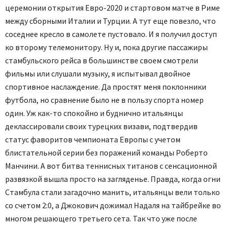
церемонии открытия Евро-2020 и стартовом матче в Риме
между сборными Италии и Турции. А тут еще повезло, что
соседнее кресло в самолете пустовало. И я получил доступ
ко второму телемонитору. Ну и, пока другие пассажиры
стамбульского рейса в большинстве своем смотрели
фильмы или слушали музыку, я испытывал двойное
спортивное наслаждение. Да простят меня поклонники
футбола, но сравнение было не в пользу спорта номер
один. Уж как-то спокойно и буднично итальянцы
деклассировали своих турецких визави, подтвердив
статус фаворитов чемпионата Европы с учетом
блистательной серии без поражений команды Роберто
Манчини. А вот битва теннисных титанов с сенсационной
развязкой вышла просто на загляденье. Правда, когда огни
Стамбула стали загадочно манить, итальянцы вели только
со счетом 2:0, а Джокович дожимал Надаля на тайбрейке во
многом решающего третьего сета. Так что уже после