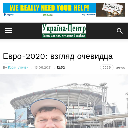
Евро-2020: взгляд очевидца
By
Юрій Ілючек
15.06.2021
12:52
2256
views