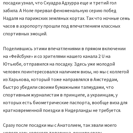
посадки узнал, что Скуадра Адзурра еще и третий гол
забила. А Ноле прервал феноменальную серию побед
Надаля на парижских земляных кортах. Так что ночные семь
часов в аэропорту прошли под впечатлением классных
спортивных эмоций.
Поделившись этими впечатлениями в прямом включении
на «Фейсбуке» и со зрителями нашего канала 2 U на
Ютьюбе, отправился на посадку. Здесь уже молодой
человек поинтересовался наличием визы, но мы с коллегой
из Харькова, который тоже направлялся в Амстердам,
быстро убедили своими бумажными талмудами, что
спортивным журналистам в принципе, а украинцам, у
которых есть биометрические паспорта, вообще виза для
кратковременной поездки в Нидерланды не требуется.
Сразу после посадки мы с Анатолием, так звали моего
нового харьковского товарища, решили сразу