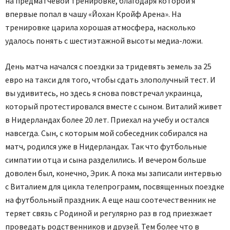
на предматчевой тренировке, благодаря которой я
впервые попал в чашу «Йохан Кройф Арена». На
тренировке царила хорошая атмосфера, насколько
удалось понять с шести­этажной высоты медиа-ложи.
День матча начался с поездки за тридевять земель за 25
евро на такси для того, чтобы сдать злополучный тест. И
вы удивитесь, но здесь я снова повстречал украинца,
который протестировался вместе с сыном. Виталий живет
в Нидерландах более 20 лет. Приехал на учебу и остался
навсегда. Сын, с которым мой собеседник собирался на
матч, родился уже в Нидерландах. Так что футбольные
симпатии отца и сына разделились. И вечером больше
доволен был, конечно, Эрик. А пока мы записали интервью
с Виталием для цикла телепрограмм, посвященных поездке
на футбольный праздник. А еще наш соотечественник не
теряет связь с Родиной и регулярно раз в год приезжает
проведать родственников и друзей. Тем более что в