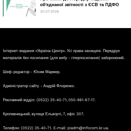
об’єднаної звітності з ЄСВ та ПДФО
30.07.2026
Інтернет-видання «Україна-Центр». Усі права захищені. Передрук
матеріалів без посилання (для вебу - гіперпосилання) заборонений.
Шеф-редактор - Юхим Мармер.
Адміністратор сайту - Андрій Флоренко.
Рекламний відділ: (0522) 35-40-71, 050-961-67-17.
Кропивницький, вулиця Ельворті, 7, офіс 307.
Телефон: (0522) 35-40-71. E-mail: piadm@infocom.kr.ua.